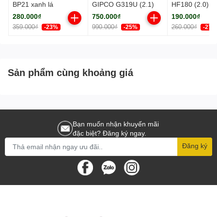
BP21 xanh lá
GIPCO G319U (2.1)
HF180 (2.0) V
280.000₫
750.000₫
190.000₫
359.000₫
990.000₫
260.000₫
-23%
-25%
-27%
Sản phẩm cùng khoảng giá
Bạn muốn nhận khuyến mãi
đặc biệt? Đăng ký ngay.
Đăng ký