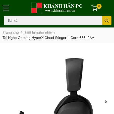
0
Trang chủ
/
Thiết bị nghe nhìn
/
Tai Nghe Gaming HyperX Cloud Stinger II Core 683L9AA