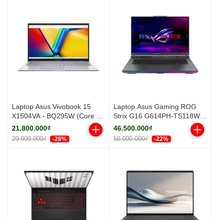
Win 11 | Xám)
Laptop Asus Vivobook 15
Laptop Asus Gaming ROG
X1504VA - BQ295W (Core 7
Strix G16 G614PH-TS118W
150U, 16GB, 512GB, Full HD,
(R9 8940HX/ 16GB/ 512GB
21.800.000₫
46.500.000₫
Win11)
SSD/ RTX 5050 8GB/ 16 inch
29.999.000₫
59.000.000₫
-28%
-22%
2.5K/ 300Hz/ Win11/ Gray/ Vỏ
nhôm)