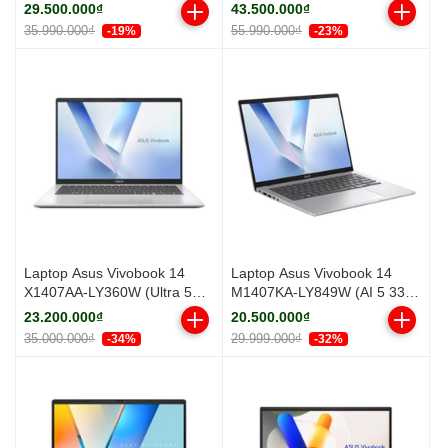
325/ 16GB/ 512GB SSD/ 16
(Snapdragon X2 Elite X2E-
29.500.000₫
43.500.000₫
inch WUXGA/ Win11/ Gray/
88-100/ 16GB/ 512GB SSD/
35.990.000₫
55.990.000₫
-19%
-23%
Vỏ nhôm)
14.0inch WQXGA OLED/ Win
11/ Office/ Be/ Vỏ nhôm/ Túi)
Laptop Asus Vivobook 14
Laptop Asus Vivobook 14
X1407AA-LY360W (Ultra 5
M1407KA-LY849W (AI 5 330/
325/ 16GB/ 512GB SSD/ 14
16GB/ 512GB SSD/ 14 inch
23.200.000₫
20.500.000₫
inch WUXGA/ 60HZ/ Win11/
WUXGA/ 60HZ/ Win11/ Silver)
35.000.000₫
29.999.000₫
-34%
-32%
Silver)