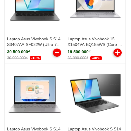
Laptop Asus Vivobook S S14
Laptop Asus Vivobook 15
S3407AA-SF032W (Ultra 7
X1504VA-BQ185WS (Core 5
355/ 16GB/ 512GB SSD/ 14
120U/ 16GB/ 512GB SSD/
30.500.000₫
19.500.000₫
inch WUXGA/ Win11/ Gray/
15.6 inch FHD/ Win 11/
36.990.000₫
36.990.000₫
-18%
-48%
Vỏ nhôm)
Office/ Silver)
Laptop Asus Vivobook S S14
Laptop Asus Vivobook S S14