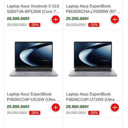
Laptop Asus Vivobook S S16
Laptop Asus ExpertBook
S3607VA-RP120W (Core 7
PM3406CHA-LY0089W (R7
240H/ 16GB/ 512GB SSD/ 16
8840HS/ 16GB/ 512GB SSD/
26.500.000₫
25.200.000₫
inch WUXGA/ Win11/ Silver/
14 inch WUXGA/ Win11/
36.990.000₫
36.990.000₫
-29%
-32%
Vỏ nhôm)
Grey/ Vỏ nhôm)
Laptop Asus ExpertBook
Laptop Asus ExpertBook
P3606CCAP-U516W (Ultra 5
P3606CCAP-U716W (Ultra 7
225H/ 16GB/ 512GB SSD/ 16
255H/ 16GB/ 512GB SSD/ 16
25.900.000₫
29.900.000₫
inch WUXGA/ Win11/ Grey)
inch WUXGA/ Win11/ Grey)
36.990.000₫
36.990.000₫
-30%
-20%