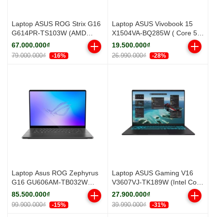
Laptop ASUS ROG Strix G16
Laptop ASUS Vivobook 15
G614PR-TS103W (AMD
X1504VA-BQ285W ( Core 5
Ryzen 9 8940HX | RTX 5070
120U / RAM 16GB DDR5 /
67.000.000₫
19.500.000₫
Ti | 16 inch WQXGA 300Hz |
SSD 512GB / 15.6 inch FHD
79.000.000₫
26.990.000₫
-16%
-28%
16GB | 512GB | Win 11 |
IPS / Silver / Windows 11
Xám)
Home)
Laptop Asus ROG Zephyrus
Laptop ASUS Gaming V16
G16 GU606AM-TB032W
V3607VJ-TK189W (Intel Core
(Intel Core Ultra 9 386H |
5 210H | RTX 3050 6GB | 16-
85.500.000₫
27.900.000₫
RTX 5060 | 16 inch 2.5K
inch WUXGA | 16GB | 512GB
99.900.000₫
39.990.000₫
-15%
-31%
OLED 240Hz | 32GB | 1TB |
| Windows 11 | Đen)