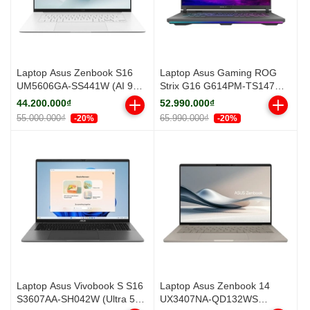
Laptop Asus Zenbook S16
Laptop Asus Gaming ROG
UM5606GA-SS441W (AI 9
Strix G16 G614PM-TS147W
465/ 16GB/ 512GB SSD/
(R9 8940HX/ 16GB/ 512GB
44.200.000₫
52.990.000₫
16.0inch 3K/ 120Hz/ Win11/
SSD/ RTX 5060 8GB/ 16 inch
55.000.000₫
65.990.000₫
-20%
-20%
White/ Vỏ nhôm/ Túi)
2.5K/ 300Hz/ Win11/ Gray/ Vỏ
nhôm)
Laptop Asus Vivobook S S16
Laptop Asus Zenbook 14
S3607AA-SH042W (Ultra 5
UX3407NA-QD132WS