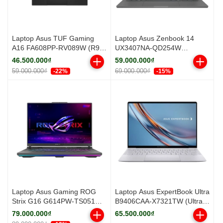
Laptop Asus TUF Gaming
Laptop Asus Zenbook 14
A16 FA608PP-RV089W (R9
UX3407NA-QD254W
8940HX/ 16GB/ 512GB SSD/
(Snapdragon X2 Elite X2E-
46.500.000₫
59.000.000₫
RTX 5070 8GB/ 16 inch
88-100/ 32GB/ 1TB SSD/
59.000.000₫
69.000.000₫
-22%
-15%
WUXGA/ 165Hz/ Win11/
14.0inch WQXGA OLED/
Gray)
Win11/ Be/ Vỏ nhôm/ Túi)
Laptop Asus Gaming ROG
Laptop Asus ExpertBook Ultra
Strix G16 G614PW-TS051W
B9406CAA-X7321TW (Ultra
(R9 8940HX/ 16GB/ 1TB
X7 358H/ 32GB/ 1TB SSD/ 14
79.000.000₫
65.500.000₫
SSD/ RTX 5080 16GB/ 16
inch WQXGA Touch/ 120Hz/