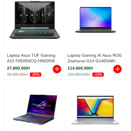
Laptop Asus TUF Gaming
Laptop Gaming AI Asus ROG
A15 FA506NCQ-HN005W
Zephyrus G14 GU405AW-
(Ryzen 7 170 | 16GB | 512GB
SY029W (Core Ultra 9 386H |
27.800.000₫
114.000.000₫
| RTX™ 3050 4GB | 15.6inch
RTX 5080 16GB GDDR7 | 14-
36.990.000₫
129.900.000₫
-25%
-13%
FHD 144Hz | Win 11 | Đen)
inch 3K | 32GB | 1TB |
Windows 11 | Xám)