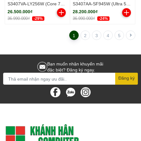
S3407VA-LY256W (Core 7
S3407AA-SF945W (Ultra 5
240H/ 16GB/ 512GB SSD/ 14
325/ 16GB/ 512GB SSD/ 14
26.500.000₫
28.200.000₫
inch WUXGA/ Win11/ Silver/
inch WUXGA/ Win11/ Gray/
36.990.000₫
36.990.000₫
-29%
-24%
Vỏ nhôm)
Vỏ nhôm)
1
2
3
4
5
Bạn muốn nhận khuyến mãi
đặc biệt? Đăng ký ngay.
Đăng ký