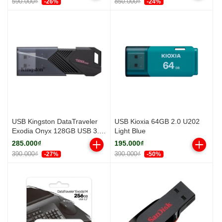
590.000₫
850.000₫
-26%
-24%
USB Kingston DataTraveler
USB Kioxia 64GB 2.0 U202
Exodia Onyx 128GB USB 3.2
Light Blue
(DTXON/128GB)
285.000₫
195.000₫
390.000₫
390.000₫
-27%
-50%