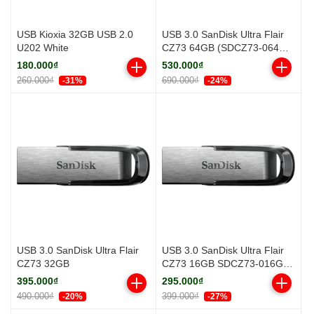
USB Kioxia 32GB USB 2.0
USB 3.0 SanDisk Ultra Flair
U202 White
CZ73 64GB (SDCZ73-064G-
G46)
180.000₫
530.000₫
260.000₫
690.000₫
-31%
-24%
USB 3.0 SanDisk Ultra Flair
USB 3.0 SanDisk Ultra Flair
CZ73 32GB
CZ73 16GB SDCZ73-016G-
G46
395.000₫
295.000₫
490.000₫
399.000₫
-20%
-27%