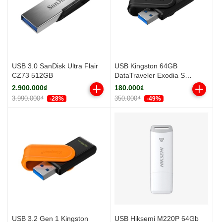
USB 3.0 SanDisk Ultra Flair
USB Kingston 64GB
CZ73 512GB
DataTraveler Exodia S
(Black/Black) DTXS/64GB
2.900.000₫
180.000₫
(USB 3.2)
3.990.000₫
350.000₫
-28%
-49%
USB 3.2 Gen 1 Kingston
USB Hiksemi M220P 64Gb