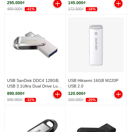
B35)
295.000₫
145.000₫
499.000₫
172.500₫
-41%
-16%
USB SanDisk DDC4 128GB,
USB Hiksemi 16GB M220P
USB 3.1Ultra Dual Drive Luxe
USB 2.0
OTG Type-C SDDDC4-128G-
890.000₫
120.000₫
G46
999.900₫
150.000₫
-11%
-20%