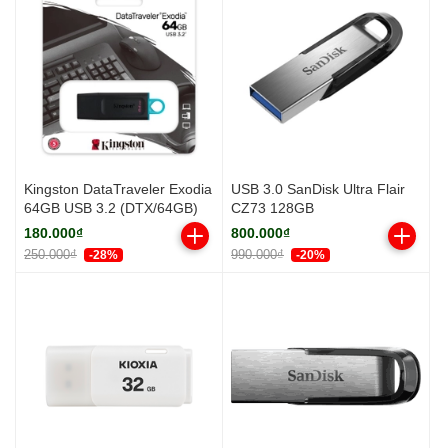
Kingston DataTraveler Exodia
USB 3.0 SanDisk Ultra Flair
64GB USB 3.2 (DTX/64GB)
CZ73 128GB
180.000₫
800.000₫
250.000₫
990.000₫
-28%
-20%