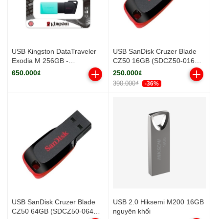
USB Kingston DataTraveler
USB SanDisk Cruzer Blade
Exodia M 256GB -
CZ50 16GB (SDCZ50-016G-
DTXM/256GB
B35)
650.000₫
250.000₫
390.000₫
-36%
USB SanDisk Cruzer Blade
USB 2.0 Hiksemi M200 16GB
CZ50 64GB (SDCZ50-064G-
nguyên khối