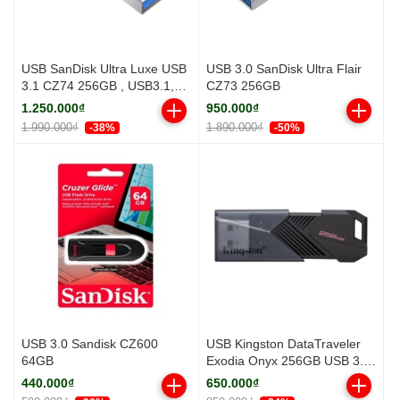
USB SanDisk Ultra Luxe USB
USB 3.0 SanDisk Ultra Flair
3.1 CZ74 256GB , USB3.1,
CZ73 256GB
Full cast metal
1.250.000₫
950.000₫
1.990.000₫
1.890.000₫
-38%
-50%
USB 3.0 Sandisk CZ600
USB Kingston DataTraveler
64GB
Exodia Onyx 256GB USB 3.2
(DTXON/256GB)
440.000₫
650.000₫