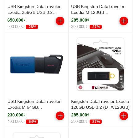
USB Kingston DataTraveler
USB Kingston DataTraveler
Exodia 256GB USB 3.2
Exodia M 128GB
(DTX/256GB)
(DTXM/128GB) USB 3.2
650.000₫
285.000₫
900.000₫
390.000₫
-28%
-27%
USB Kingston DataTraveler
Kingston DataTraveler Exodia
Exodia M 64GB
128GB USB 3.2 (DTX/128GB)
(DTXM/64GB) USB 3.2 gen 1
230.000₫
285.000₫
490.000₫
390.000₫
-54%
-27%