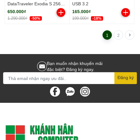
DataTraveler Exodia S 256GB
USB 3.2
DTXS/256GB
650.000₫
165.000₫
1.290.000₫
199.000₫
-50%
-18%
1
2
Bạn muốn nhận khuyến mãi
đặc biệt? Đăng ký ngay.
Đăng ký