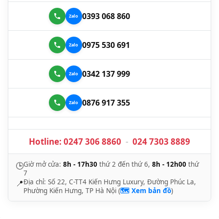
0393 068 860
0975 530 691
0342 137 999
0876 917 355
Hotline:
0247 306 8860
-
024 7303 8889
Giờ mở cửa:
8h - 17h30
thứ 2 đến thứ 6,
8h - 12h00
thứ
🕒
7
Địa chỉ: Số 22, C-TT4 Kiến Hưng Luxury, Đường Phúc La,
📍
Phường Kiến Hưng, TP Hà Nội (
🗺️ Xem bản đồ
)