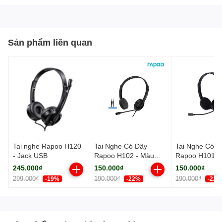
Sản phẩm liên quan
Tai nghe Rapoo H120
Tai Nghe Có Dây
Tai Nghe Có D
- Jack USB
Rapoo H102 - Màu
Rapoo H101 -
Đen, 2 Jack 3.5mm,
Đen, 1 Jack 3
245.000₫
150.000₫
150.000₫
Mic Cần
Mic
299.000₫
190.000₫
190.000₫
-19%
-22%
-22%