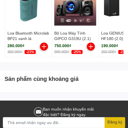
Loa Bluetooth Microlab
Bộ Loa Máy Tính
Loa GENIUS S
BP21 xanh lá
GIPCO G319U (2.1)
HF180 (2.0) V
280.000₫
750.000₫
190.000₫
359.000₫
990.000₫
260.000₫
-23%
-25%
-27%
Sản phẩm cùng khoảng giá
Bạn muốn nhận khuyến mãi
đặc biệt? Đăng ký ngay.
Đăng ký