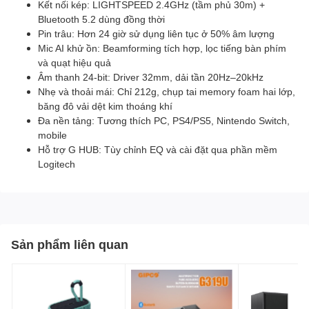
Kết nối kép: LIGHTSPEED 2.4GHz (tầm phủ 30m) +
Bluetooth 5.2 dùng đồng thời​
Pin trâu: Hơn 24 giờ sử dụng liên tục ở 50% âm lượng​
Mic AI khử ồn: Beamforming tích hợp, lọc tiếng bàn phím
và quạt hiệu quả​
Âm thanh 24-bit: Driver 32mm, dải tần 20Hz–20kHz​
Nhẹ và thoải mái: Chỉ 212g, chụp tai memory foam hai lớp,
băng đô vải dệt kim thoáng khí​
Đa nền tảng: Tương thích PC, PS4/PS5, Nintendo Switch,
mobile​​
Hỗ trợ G HUB: Tùy chỉnh EQ và cài đặt qua phần mềm
Logitech
Sản phẩm liên quan