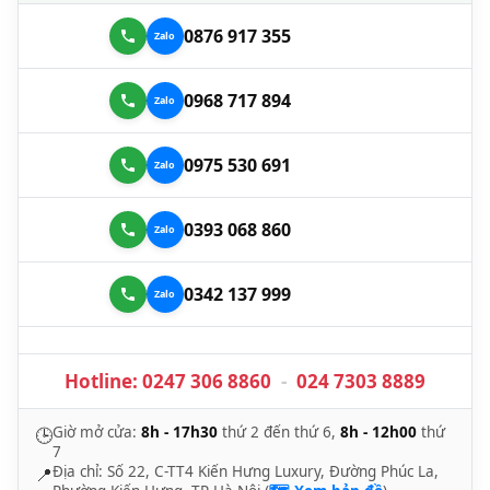
0876 917 355
0968 717 894
0975 530 691
0393 068 860
0342 137 999
Hotline:
0247 306 8860
-
024 7303 8889
Giờ mở cửa:
8h - 17h30
thứ 2 đến thứ 6,
8h - 12h00
thứ
🕒
7
Địa chỉ: Số 22, C-TT4 Kiến Hưng Luxury, Đường Phúc La,
📍