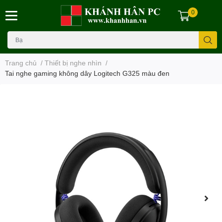
0
Trang chủ
/
Thiết bị nghe nhìn
/
Tai nghe gaming không dây Logitech G325 màu đen