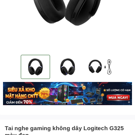
Tai nghe gaming không dây Logitech G325
màu đen