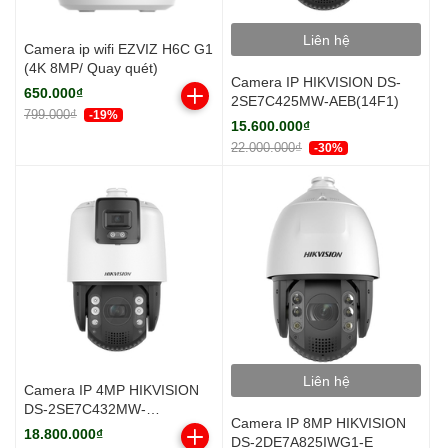
Liên hệ
Camera ip wifi EZVIZ H6C G1
(4K 8MP/ Quay quét)
Camera IP HIKVISION DS-
650.000₫
2SE7C425MW-AEB(14F1)
799.000₫
-19%
15.600.000₫
22.000.000₫
-30%
Liên hệ
Camera IP 4MP HIKVISION
DS-2SE7C432MW-
Camera IP 8MP HIKVISION
AEB(14F1)
18.800.000₫
DS-2DE7A825IWG1-E