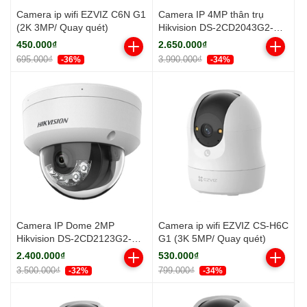
Camera ip wifi EZVIZ C6N G1
Camera IP 4MP thân trụ
(2K 3MP/ Quay quét)
Hikvision DS-2CD2043G2-
LI2U HUN 4mm
450.000₫
2.650.000₫
695.000₫
3.990.000₫
-36%
-34%
Camera IP Dome 2MP
Camera ip wifi EZVIZ CS-H6C
Hikvision DS-2CD2123G2-
G1 (3K 5MP/ Quay quét)
LIS2U
2.400.000₫
530.000₫
3.500.000₫
799.000₫
-32%
-34%