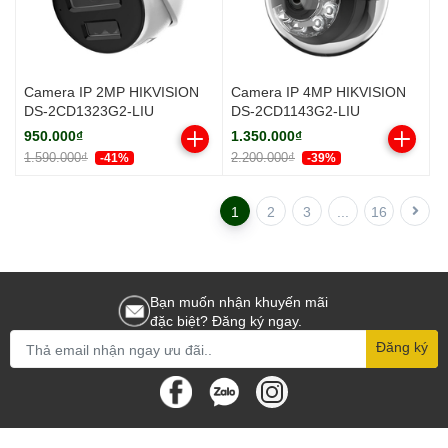
Camera IP 2MP HIKVISION
Camera IP 4MP HIKVISION
DS-2CD1323G2-LIU
DS-2CD1143G2-LIU
950.000₫
1.350.000₫
1.590.000₫
2.200.000₫
-41%
-39%
1
2
3
...
16
Bạn muốn nhận khuyến mãi
đặc biệt? Đăng ký ngay.
Đăng ký