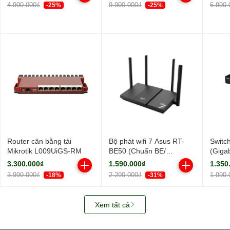
ngoài, 1 ăng-ten ngầm/
ngoài
4.990.000₫
9.900.000₫
6.990.
-25%
-25%
AIMesh)
Router cân bằng tải
Bộ phát wifi 7 Asus RT-
Switc
Mikrotik L009UiGS-RM
BE50 (Chuẩn BE/
(Giga
BE3600Mbps/ 4 Ăng-ten
Cổng/
3.300.000₫
1.590.000₫
1.350
ngoài/ Wifi Mesh/ 45User)
3.999.000₫
2.290.000₫
1.990.
-18%
-31%
Xem tất cả