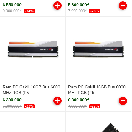
3.3Ghz/ Turbo 5.3GHz/ 18
DDR5 5600MHz
6.550.000₫
5.800.000₫
Cores/ 18 Threads/ Cache
9.900.000₫
7.990.000₫
-34%
-28%
30MB)
Ram PC Gskill 16GB Bus 6000
Ram PC Gskill 16GB Bus 6000
MHz RGB (F5-
MHz RGB (F5-
6000J3636F16GX1-TZ5RW)
6000J3636F16GX1-TZ5RS)
6.300.000₫
6.300.000₫
7.990.000₫
7.990.000₫
-22%
-22%