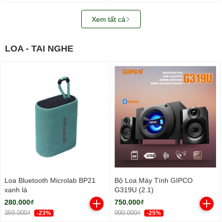
Xem tất cả
LOA - TAI NGHE
Loa Bluetooth Microlab BP21
Bộ Loa Máy Tính GIPCO
xanh lá
G319U (2.1)
280.000₫
750.000₫
359.000₫
990.000₫
-23%
-25%