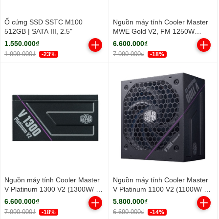
Ổ cứng SSD SSTC M100
Nguồn máy tính Cooler Master
512GB | SATA III, 2.5"
MWE Gold V2, FM 1250W
ATX3.1 A/EU Cable (80 Plus
1.550.000₫
6.600.000₫
Gold/ Full-Modular/ ATX/ Đen)
1.999.000₫
7.990.000₫
-23%
-18%
Nguồn máy tính Cooler Master
Nguồn máy tính Cooler Master
V Platinum 1300 V2 (1300W/ 80
V Platinum 1100 V2 (1100W/ 80
Plus Platinum/ Full-Modular/
Plus Platinum/ Full-Modular/
6.600.000₫
5.800.000₫
ATX/ Đen)
ATX/ Đen)
7.990.000₫
6.690.000₫
-18%
-14%