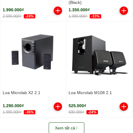
(Black)
1.990.000₫
1.350.000₫
2.590.000₫
1.990.000₫
-24%
-33%
Loa Microlab X2 2.1
Loa Microlab M108 2.1
1.290.000₫
525.000₫
1.990.000₫
690.000₫
-36%
-24%
Xem tất cả