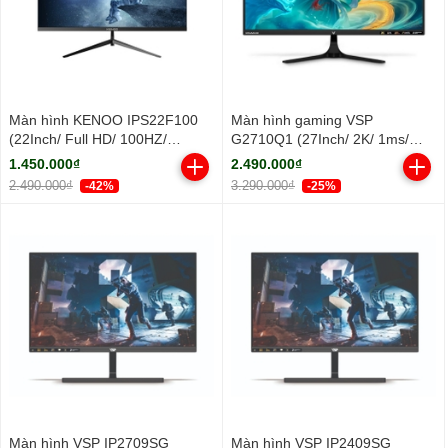
Màn hình KENOO IPS22F100
Màn hình gaming VSP
(22Inch/ Full HD/ 100HZ/
G2710Q1 (27Inch/ 2K/ 1ms/
250cd/m2/ IPS)
100HZ/ 300cd/m2/ IPS)
1.450.000₫
2.490.000₫
2.490.000₫
3.290.000₫
-42%
-25%
Màn hình VSP IP2709SG
Màn hình VSP IP2409SG