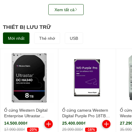
Xem tất cả
THIẾT BỊ LƯU TRỮ
Mới nhất
Thẻ nhớ
USB
Ổ cứng Western Digital
Ổ cứng camera Western
Ổ cứn
Enterprise Ultrastar
Digital Purple Pro 18TB
Wester
HA340 8TB 7200RPM
WD181PURP (3.5Inch/
18TB
14.500.000₫
25.400.000₫
27.29
256MB-
7200rpm/ Cache 256MB/
WUH7
17.990.000₫
29.999.000₫
35.990
-20%
-16%