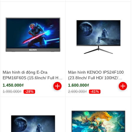
Màn hình di động E-Dra
Màn hình KENOO IPS24F100
EPM16F60S (15.6Inch/ Full HD/
(23.8Inch/ Full HD/ 100HZ/
5ms/ IPS)
250cd/m2/ IPS)
1.450.000₫
1.600.000₫
1.990.000₫
2.690.000₫
-28%
-41%