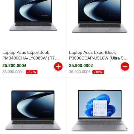
Laptop Asus ExpertBook
Laptop Asus ExpertBook
PM3406CHA-LY0089W (R7
P3606CCAP-U516W (Ultra 5
8840HS/ 16GB/ 512GB SSD/ 14
225H/ 16GB/ 512GB SSD/ 16
25.200.000₫
25.900.000₫
inch WUXGA/ Win11/ Grey/ Vỏ
inch WUXGA/ Win11/ Grey)
36.990.000₫
36.990.000₫
-32%
-30%
nhôm)