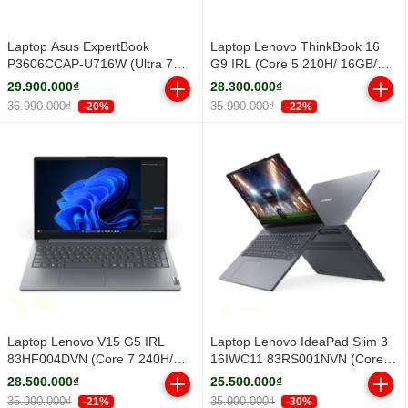
Laptop Asus ExpertBook
Laptop Lenovo ThinkBook 16
P3606CCAP-U716W (Ultra 7
G9 IRL (Core 5 210H/ 16GB/
255H/ 16GB/ 512GB SSD/ 16
512GB SSD/ 16 inch WUXGA/
29.900.000₫
28.300.000₫
inch WUXGA/ Win11/ Grey)
Win11/ Grey/ Vỏ nhôm/ 2Y)
36.990.000₫
35.990.000₫
-20%
-22%
Laptop Lenovo V15 G5 IRL
Laptop Lenovo IdeaPad Slim 3
83HF004DVN (Core 7 240H/
16IWC11 83RS001NVN (Core 5
16GB/ 512GB SSD/ 15.6 inch
320H/ 16GB/ 512GB SSD/ 16
28.500.000₫
25.500.000₫
FHD/ Win11/ Grey/ 2Y)
inch WUXGA/ Win11/ Grey/ Vỏ
35.990.000₫
35.990.000₫
-21%
-30%