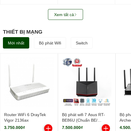
WUS721208BLE6L4
SATA3)
0B487
3.5in
512M
Xem tất cả
THIẾT BỊ MẠNG
Mới nhất
Bộ phát Wifi
Switch
Router WiFi 6 DrayTek
Bộ phát wifi 7 Asus RT-
Bộ phá
Vigor 2136ax
BE86U (Chuẩn BE/
Arche
BE6800Mbps/ 3 Ăng-ten
9700M
3.750.000₫
7.500.000₫
4.500