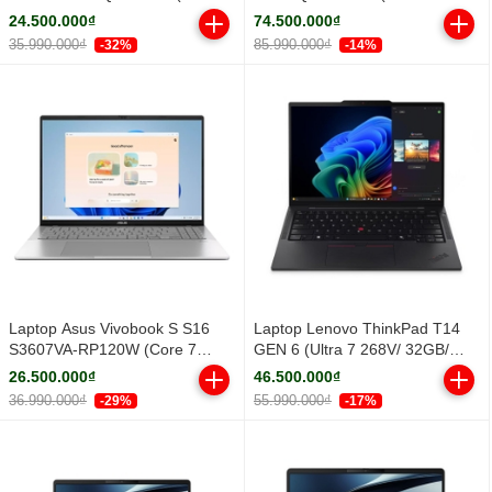
Core Ultra 5 322 | Integrated
32GB/ 1TB SSD/ RTX PRO 500
24.500.000₫
74.500.000₫
Intel® Graphics | 14 inch
6GB/ 14.5inch WUXGA/ Win 11
35.990.000₫
85.990.000₫
-32%
-14%
WUXGA IPS | 16GB | 512GB |
Pro/ Black/ Vỏ nhôm/ 3Y)
Win 11 | Xám)
Laptop Asus Vivobook S S16
Laptop Lenovo ThinkPad T14
S3607VA-RP120W (Core 7
GEN 6 (Ultra 7 268V/ 32GB/
240H/ 16GB/ 512GB SSD/ 16
512GB SSD/ 14 inch WUXGA/
26.500.000₫
46.500.000₫
inch WUXGA/ Win11/ Silver/ Vỏ
NoOS/ Black/ Vỏ nhôm/ 3Y)
36.990.000₫
55.990.000₫
-29%
-17%
nhôm)