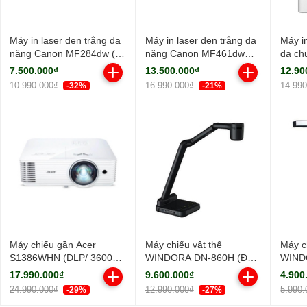
Máy in laser đen trắng đa
Máy in laser đen trắng đa
Máy i
năng Canon MF284dw (In
năng Canon MF461dw
đa ch
đảo mặt| Copy| Scan| ADF
(NK)
MF45
7.500.000₫
13.500.000₫
12.90
A4| A5| USB| LAN| WIFI)
10.990.000₫
16.990.000₫
14.99
-32%
-21%
Máy chiếu gần Acer
Máy chiếu vật thể
Máy c
S1386WHN (DLP/ 3600
WINDORA DN-860H (Độ
WIND
Ansi Lumens/ WXGA)
sáng sắc nét/ Full HD)
sáng s
17.990.000₫
9.600.000₫
4.900
24.990.000₫
12.990.000₫
5.990.
-29%
-27%