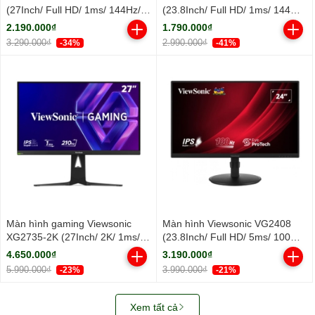
(27Inch/ Full HD/ 1ms/ 144Hz/
(23.8Inch/ Full HD/ 1ms/ 144Hz/
300cd/m2/ IPS)
300cd/m2/ IPS)
2.190.000₫
1.790.000₫
3.290.000₫
2.990.000₫
-34%
-41%
Màn hình gaming Viewsonic
Màn hình Viewsonic VG2408
XG2735-2K (27Inch/ 2K/ 1ms/
(23.8Inch/ Full HD/ 5ms/ 100HZ/
210Hz/ 400cd/m2/ IPS)
250cd/m2/ LED/ Tích hợp Loa)
4.650.000₫
3.190.000₫
5.990.000₫
3.990.000₫
-23%
-21%
Xem tất cả