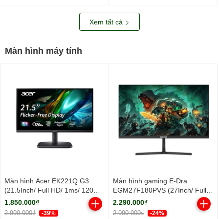
nhôm/ 2Y)
Xem tất cả
Màn hình máy tính
Màn hình Acer EK221Q G3
Màn hình gaming E-Dra
(21.5Inch/ Full HD/ 1ms/ 120Hz/
EGM27F180PVS (27Inch/ Full
250cd/m2/ IPS)
HD/ 1ms/ 180Hz/ 250cd/m2/
1.850.000₫
2.290.000₫
IPS)
2.990.000₫
2.990.000₫
-39%
-24%