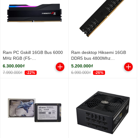
Ram PC Gskill 16GB Bus 6000
Ram desktop Hiksemi 16GB
MHz RGB (F5-
DDR5 bus 4800Mhz
6000J3636F16GX1-TZ5RK)
(HSC516U48Z1-16G)
6.300.000₫
5.200.000₫
7.990.000₫
6.990.000₫
-22%
-26%