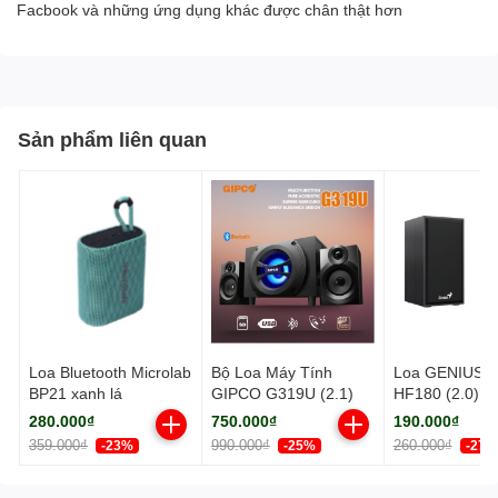
Facbook và những ứng dụng khác được chân thật hơn
Sản phẩm liên quan
Loa Bluetooth Microlab
Bộ Loa Máy Tính
Loa GENIUS S
BP21 xanh lá
GIPCO G319U (2.1)
HF180 (2.0) V
280.000₫
750.000₫
190.000₫
359.000₫
990.000₫
260.000₫
-23%
-25%
-27%