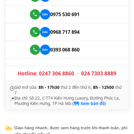
0975 530 691
0968 717 894
0393 068 860
Hotline:
0247 306 8860
-
024 7303 8889
Giờ mở cửa:
8h - 17h30
thứ 2 đến thứ 6,
8h - 12h00
thứ
🕒
7
Địa chỉ: Số 22, C-TT4 Kiến Hưng Luxury, Đường Phúc La,
📍
Phường Kiến Hưng, TP Hà Nội (
🗺️ Xem bản đồ
)
Giao hàng nhanh, được xem hàng trước khi thanh toán, phí
vận chuyển siêu rẻ