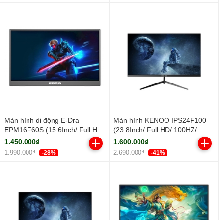
Màn hình di động E-Dra
Màn hình KENOO IPS24F100
EPM16F60S (15.6Inch/ Full HD/
(23.8Inch/ Full HD/ 100HZ/
5ms/ IPS)
250cd/m2/ IPS)
1.450.000₫
1.600.000₫
1.990.000₫
2.690.000₫
-28%
-41%