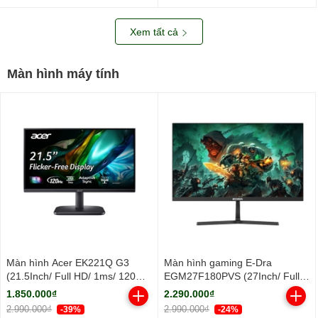
nhôm/ 2Y)
Xem tất cả
Màn hình máy tính
Màn hình Acer EK221Q G3
Màn hình gaming E-Dra
(21.5Inch/ Full HD/ 1ms/ 120Hz/
EGM27F180PVS (27Inch/ Full
250cd/m2/ IPS)
HD/ 1ms/ 180Hz/ 250cd/m2/
1.850.000₫
2.290.000₫
IPS)
2.990.000₫
2.990.000₫
-39%
-24%