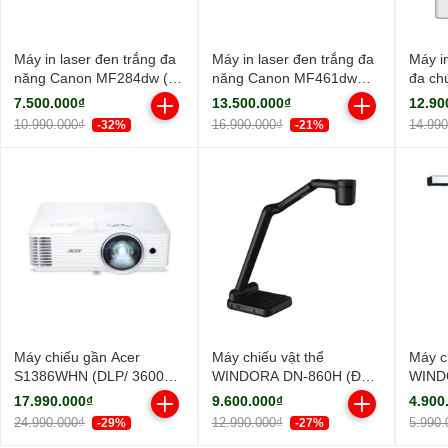
Máy in laser đen trắng đa
Máy in laser đen trắng đa
Máy i
năng Canon MF284dw (In
năng Canon MF461dw
đa ch
đảo mặt| Copy| Scan| ADF
(NK)
MF45
7.500.000₫
13.500.000₫
12.90
A4| A5| USB| LAN| WIFI)
10.990.000₫
16.990.000₫
14.99
-32%
-21%
Máy chiếu gần Acer
Máy chiếu vật thể
Máy c
S1386WHN (DLP/ 3600
WINDORA DN-860H (Độ
WIND
Ansi Lumens/ WXGA)
sáng sắc nét/ Full HD)
sáng s
17.990.000₫
9.600.000₫
4.900
24.990.000₫
12.990.000₫
5.990.
-29%
-27%