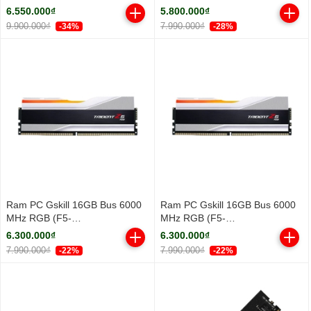
3.3Ghz/ Turbo 5.3GHz/ 18
DDR5 5600MHz
6.550.000₫
5.800.000₫
Cores/ 18 Threads/ Cache
9.900.000₫
7.990.000₫
-34%
-28%
30MB)
Ram PC Gskill 16GB Bus 6000
Ram PC Gskill 16GB Bus 6000
MHz RGB (F5-
MHz RGB (F5-
6000J3636F16GX1-TZ5RW)
6000J3636F16GX1-TZ5RS)
6.300.000₫
6.300.000₫
7.990.000₫
7.990.000₫
-22%
-22%