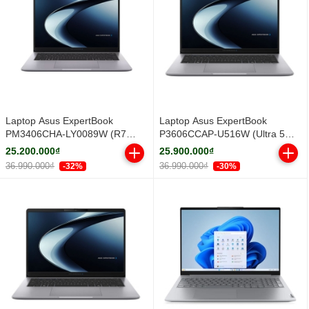
Laptop Asus ExpertBook
Laptop Asus ExpertBook
PM3406CHA-LY0089W (R7
P3606CCAP-U516W (Ultra 5
8840HS/ 16GB/ 512GB SSD/ 14
225H/ 16GB/ 512GB SSD/ 16
25.200.000₫
25.900.000₫
inch WUXGA/ Win11/ Grey/ Vỏ
inch WUXGA/ Win11/ Grey)
36.990.000₫
36.990.000₫
-32%
-30%
nhôm)