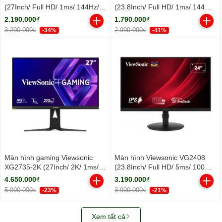
(27Inch/ Full HD/ 1ms/ 144Hz/
(23.8Inch/ Full HD/ 1ms/ 144Hz/
300cd/m2/ IPS)
300cd/m2/ IPS)
2.190.000₫
1.790.000₫
3.290.000₫
2.990.000₫
-34%
-41%
Màn hình gaming Viewsonic
Màn hình Viewsonic VG2408
XG2735-2K (27Inch/ 2K/ 1ms/
(23.8Inch/ Full HD/ 5ms/ 100HZ/
210Hz/ 400cd/m2/ IPS)
250cd/m2/ LED/ Tích hợp Loa)
4.650.000₫
3.190.000₫
5.990.000₫
3.990.000₫
-23%
-21%
Xem tất cả