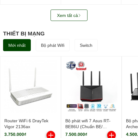
WUS721208BLE6L4
SATA3)
0B487
3.5in
512M
Xem tất cả
THIẾT BỊ MẠNG
Mới nhất
Bộ phát Wifi
Switch
Router WiFi 6 DrayTek
Bộ phát wifi 7 Asus RT-
Bộ phá
Vigor 2136ax
BE86U (Chuẩn BE/
Arche
BE6800Mbps/ 3 Ăng-ten
9700M
3.750.000₫
7.500.000₫
4.500