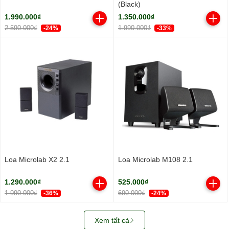
(Black)
1.990.000₫
1.350.000₫
2.590.000₫
1.990.000₫
-24%
-33%
Loa Microlab X2 2.1
Loa Microlab M108 2.1
1.290.000₫
525.000₫
1.990.000₫
690.000₫
-36%
-24%
Xem tất cả