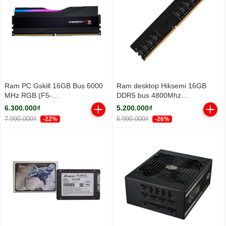
Ram PC Gskill 16GB Bus 6000
Ram desktop Hiksemi 16GB
MHz RGB (F5-
DDR5 bus 4800Mhz
6000J3636F16GX1-TZ5RK)
(HSC516U48Z1-16G)
6.300.000₫
5.200.000₫
7.990.000₫
6.990.000₫
-22%
-26%