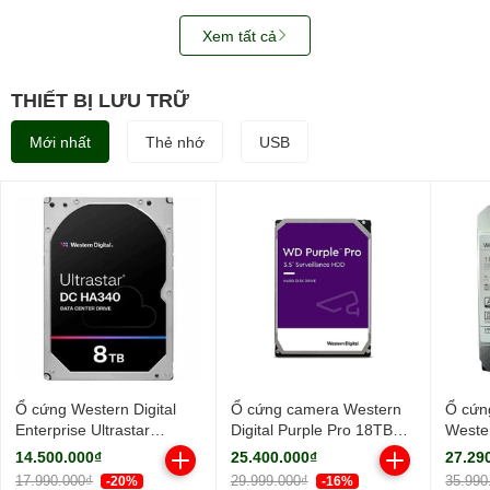
Xem tất cả
THIẾT BỊ LƯU TRỮ
Mới nhất
Thẻ nhớ
USB
Ổ cứng Western Digital
Ổ cứng camera Western
Ổ cứn
Enterprise Ultrastar
Digital Purple Pro 18TB
Wester
HA340 8TB 7200RPM
WD181PURP (3.5Inch/
18TB
14.500.000₫
25.400.000₫
27.29
256MB-
7200rpm/ Cache 256MB/
WUH7
17.990.000₫
29.999.000₫
35.990
-20%
-16%