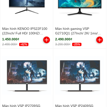
Màn hình KENOO IPS22F100
Màn hình gaming VSP
(22Inch/ Full HD/ 100HZ/
G2710Q1 (27Inch/ 2K/ 1ms/
250cd/m2/ IPS)
100HZ/ 300cd/m2/ IPS)
1.450.000₫
2.490.000₫
2.490.000₫
3.290.000₫
-42%
-25%
Màn hình VSP IP2709SG
Màn hình VSP IP2409SG