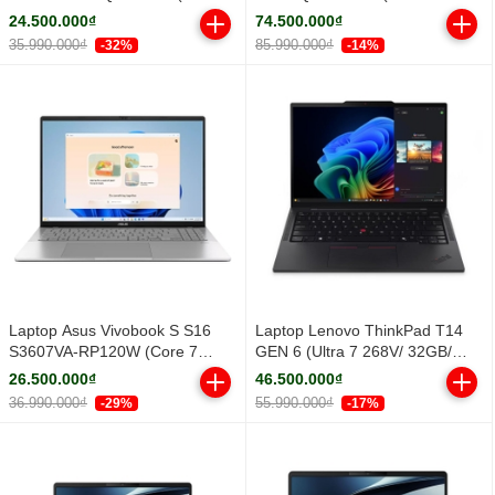
Core Ultra 5 322 | Integrated
32GB/ 1TB SSD/ RTX PRO 500
24.500.000₫
74.500.000₫
Intel® Graphics | 14 inch
6GB/ 14.5inch WUXGA/ Win 11
35.990.000₫
85.990.000₫
-32%
-14%
WUXGA IPS | 16GB | 512GB |
Pro/ Black/ Vỏ nhôm/ 3Y)
Win 11 | Xám)
Laptop Asus Vivobook S S16
Laptop Lenovo ThinkPad T14
S3607VA-RP120W (Core 7
GEN 6 (Ultra 7 268V/ 32GB/
240H/ 16GB/ 512GB SSD/ 16
512GB SSD/ 14 inch WUXGA/
26.500.000₫
46.500.000₫
inch WUXGA/ Win11/ Silver/ Vỏ
NoOS/ Black/ Vỏ nhôm/ 3Y)
36.990.000₫
55.990.000₫
-29%
-17%
nhôm)