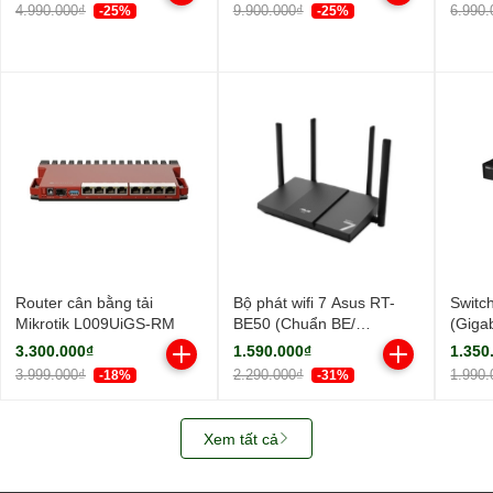
ngoài, 1 ăng-ten ngầm/
ngoài
4.990.000₫
9.900.000₫
6.990.
-25%
-25%
AIMesh)
Router cân bằng tải
Bộ phát wifi 7 Asus RT-
Switc
Mikrotik L009UiGS-RM
BE50 (Chuẩn BE/
(Giga
BE3600Mbps/ 4 Ăng-ten
Cổng/
3.300.000₫
1.590.000₫
1.350
ngoài/ Wifi Mesh/ 45User)
3.999.000₫
2.290.000₫
1.990.
-18%
-31%
Xem tất cả