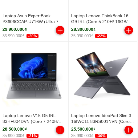
Laptop Asus ExpertBook
Laptop Lenovo ThinkBook 16
P3606CCAP-U716W (Ultra 7
G9 IRL (Core 5 210H/ 16GB/
255H/ 16GB/ 512GB SSD/ 16
512GB SSD/ 16 inch WUXGA/
29.900.000₫
28.300.000₫
inch WUXGA/ Win11/ Grey)
Win11/ Grey/ Vỏ nhôm/ 2Y)
36.990.000₫
35.990.000₫
-20%
-22%
Laptop Lenovo V15 G5 IRL
Laptop Lenovo IdeaPad Slim 3
83HF004DVN (Core 7 240H/
16IWC11 83RS001NVN (Core 5
16GB/ 512GB SSD/ 15.6 inch
320H/ 16GB/ 512GB SSD/ 16
28.500.000₫
25.500.000₫
FHD/ Win11/ Grey/ 2Y)
inch WUXGA/ Win11/ Grey/ Vỏ
35.990.000₫
35.990.000₫
-21%
-30%