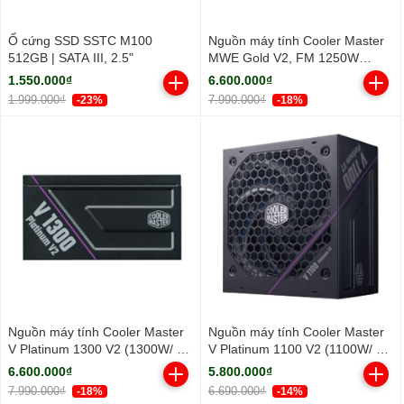
Ổ cứng SSD SSTC M100
Nguồn máy tính Cooler Master
512GB | SATA III, 2.5"
MWE Gold V2, FM 1250W
ATX3.1 A/EU Cable (80 Plus
1.550.000₫
6.600.000₫
Gold/ Full-Modular/ ATX/ Đen)
1.999.000₫
7.990.000₫
-23%
-18%
Nguồn máy tính Cooler Master
Nguồn máy tính Cooler Master
V Platinum 1300 V2 (1300W/ 80
V Platinum 1100 V2 (1100W/ 80
Plus Platinum/ Full-Modular/
Plus Platinum/ Full-Modular/
6.600.000₫
5.800.000₫
ATX/ Đen)
ATX/ Đen)
7.990.000₫
6.690.000₫
-18%
-14%