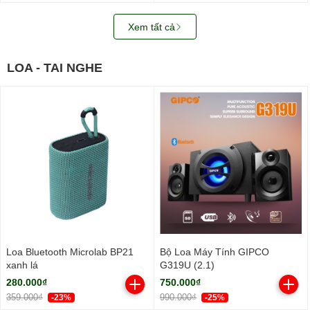
Xem tất cả
LOA - TAI NGHE
Loa Bluetooth Microlab BP21
Bộ Loa Máy Tính GIPCO
xanh lá
G319U (2.1)
280.000₫
750.000₫
359.000₫
990.000₫
-23%
-25%