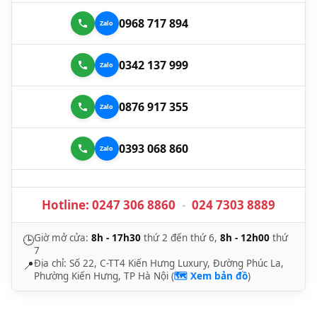
0968 717 894
0342 137 999
0876 917 355
0393 068 860
Hotline:
0247 306 8860
-
024 7303 8889
Giờ mở cửa:
8h - 17h30
thứ 2 đến thứ 6,
8h - 12h00
thứ
🕒
7
Địa chỉ: Số 22, C-TT4 Kiến Hưng Luxury, Đường Phúc La,
📍
Phường Kiến Hưng, TP Hà Nội (
🗺️ Xem bản đồ
)