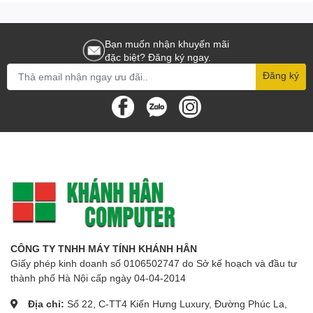
Bộ nhớ: Chưa cập nhập
In đảo mặt: Không
Bạn muốn nhận khuyến mãi
đặc biệt? Đăng ký ngay.
Khay nạp bản gốc tự động
Đăng ký
(ADF): Không
Độ phân giải: Độ phân giải in
4800 x 1200 dpi
Độ phân giải quét 600 x
1200dpi (quang học)
Cổng giao tiếp: USB/ WIFI
CÔNG TY TNHH MÁY TÍNH KHÁNH HÂN
Dùng mực: Cartridges GI-71
Giấy phép kinh doanh số 0106502747 do Sở kế hoạch và đầu tư
thành phố Hà Nội cấp ngày 04-04-2014
(BK/C/M/Y) (6000/7700 trang)
Địa chỉ:
Số 22, C-TT4 Kiến Hưng Luxury, Đường Phúc La,
MC-G02 hộp mực thải