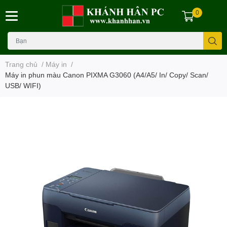
0
Trang chủ
/
Máy in
/
Máy in phun màu Canon PIXMA G3060 (A4/A5/ In/ Copy/ Scan/
USB/ WIFI)