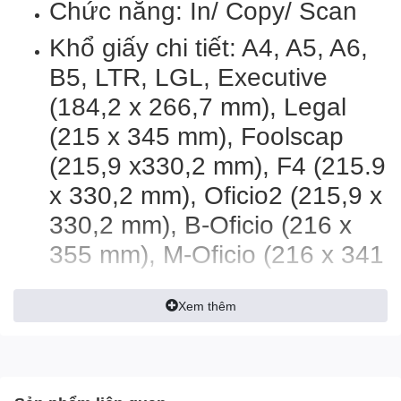
Chức năng: In/ Copy/ Scan
Khổ giấy chi tiết: A4, A5, A6,
B5, LTR, LGL, Executive
(184,2 x 266,7 mm), Legal
(215 x 345 mm), Foolscap
(215,9 x330,2 mm), F4 (215.9
x 330,2 mm), Oficio2 (215,9 x
330,2 mm), B-Oficio (216 x
355 mm), M-Oficio (216 x 341
mm), 4 x 6 inhc, 5 x 7 inch, 7
x 10 inch, 8 x 10 inch, Phong
Xem thêm
bì DL, Phong bì COM10,
Phong bì C5, Phong bì
Monarch (98.4 x 190.5 mm),