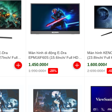
E-Dra
Màn hình di động E-Dra
Màn hình KEN
Inch/ Full
EPM16F60S (15.6Inch/ Full HD/
(23.8Inch/ Full
50cd/m2/ IPS)
5ms/ IPS)
250cd/m2/ IPS)
1.450.000₫
1.600.000₫
1.990.000₫
2.690.000₫
-28%
-4