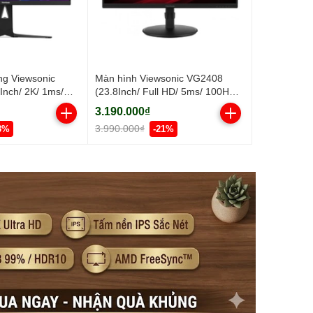
ng Viewsonic
Màn hình Viewsonic VG2408
nch/ 2K/ 1ms/
(23.8Inch/ Full HD/ 5ms/ 100HZ/
2/ IPS)
250cd/m2/ LED/ Tích hợp Loa)
3.190.000₫
3.990.000₫
3%
-21%