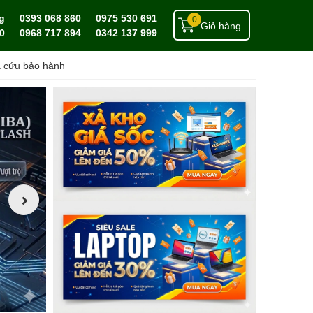
g
0393 068 860
0975 530 691
0
Giỏ hàng
0
0968 717 894
0342 137 999
a cứu bảo hành