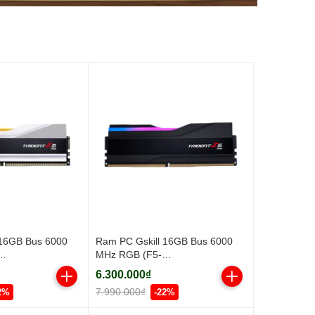
 16GB Bus 6000
Ram PC Gskill 16GB Bus 6000
MHz RGB (F5-
GX1-TZ5RS)
6000J3636F16GX1-TZ5RK)
6.300.000₫
7.990.000₫
2%
-22%