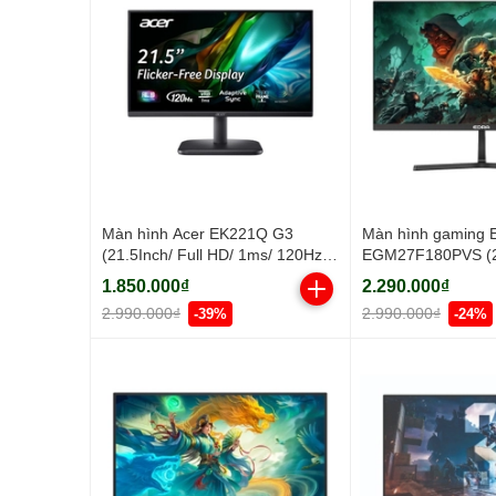
Màn hình Acer EK221Q G3
Màn hình gaming 
(21.5Inch/ Full HD/ 1ms/ 120Hz/
EGM27F180PVS (27
250cd/m2/ IPS)
HD/ 1ms/ 180Hz/ 2
1.850.000₫
2.290.000₫
2.990.000₫
2.990.000₫
-39%
-24%