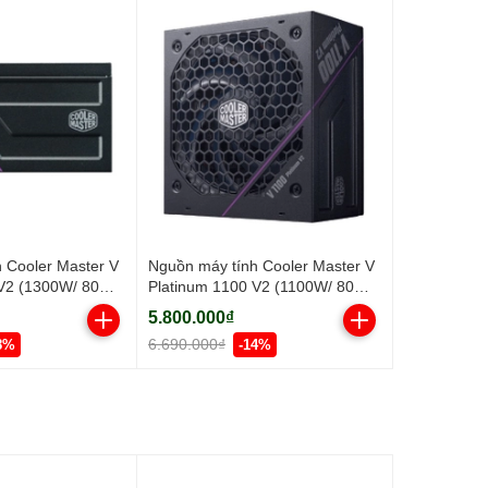
 Cooler Master V
Nguồn máy tính Cooler Master V
V2 (1300W/ 80
Platinum 1100 V2 (1100W/ 80
Full-Modular/ ATX/
Plus Platinum/ Full-Modular/ ATX/
5.800.000₫
Đen)
6.690.000₫
8%
-14%