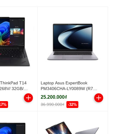
 ThinkPad T14
Laptop Asus ExpertBook
 268V/ 32GB/
PM3406CHA-LY0089W (R7
 inch WUXGA/
8840HS/ 16GB/ 512GB SSD/ 14
25.200.000₫
ỏ nhôm/ 3Y)
inch WUXGA/ Win11/ Grey/ Vỏ
36.990.000₫
17%
-32%
nhôm)