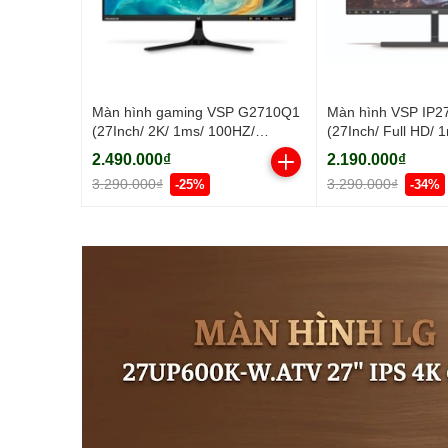
Màn hình gaming VSP G2710Q1
Màn hình VSP IP
(27Inch/ 2K/ 1ms/ 100HZ/
(27Inch/ Full HD/ 
300cd/m2/ IPS)
300cd/m2/ IPS)
2.490.000₫
2.190.000₫
3.290.000₫
3.290.000₫
-25%
-34%