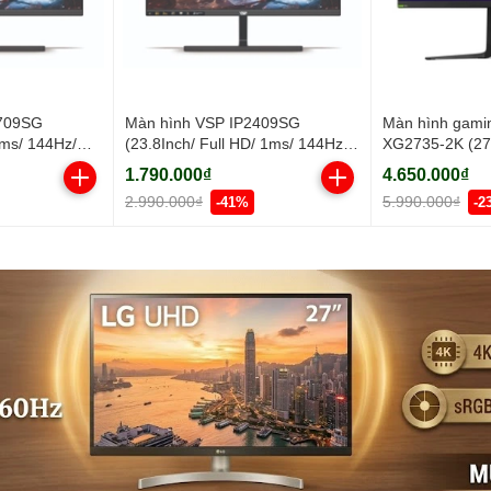
2709SG
Màn hình VSP IP2409SG
Màn hình gami
1ms/ 144Hz/
(23.8Inch/ Full HD/ 1ms/ 144Hz/
XG2735-2K (27I
300cd/m2/ IPS)
210Hz/ 400cd/m
1.790.000₫
4.650.000₫
2.990.000₫
5.990.000₫
-41%
-2