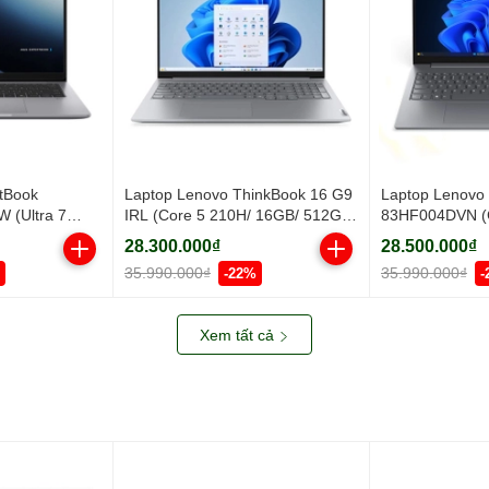
tBook
Laptop Lenovo ThinkBook 16 G9
Laptop Lenovo
 (Ultra 7
IRL (Core 5 210H/ 16GB/ 512GB
83HF004DVN (C
B SSD/ 16
SSD/ 16 inch WUXGA/ Win11/
16GB/ 512GB S
28.300.000₫
28.500.000₫
1/ Grey)
Grey/ Vỏ nhôm/ 2Y)
FHD/ Win11/ Gr
35.990.000₫
35.990.000₫
-22%
-
Xem tất cả