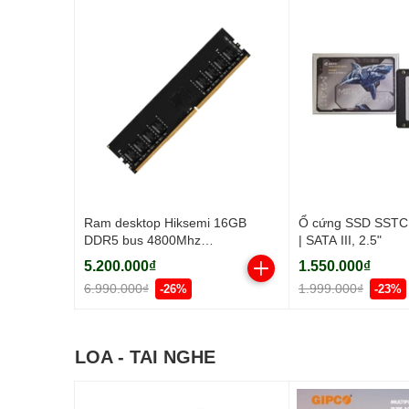
Ram desktop Hiksemi 16GB
Ổ cứng SSD SSTC
DDR5 bus 4800Mhz
| SATA III, 2.5"
(HSC516U48Z1-16G)
5.200.000₫
1.550.000₫
6.990.000₫
1.999.000₫
-26%
-23%
LOA - TAI NGHE