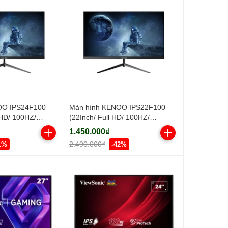
OO IPS24F100
Màn hình KENOO IPS22F100
 HD/ 100HZ/
(22Inch/ Full HD/ 100HZ/
250cd/m2/ IPS)
1.450.000₫
2.490.000₫
1%
-42%