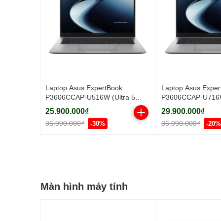
Laptop Asus ExpertBook
Laptop Asus Exper
P3606CCAP-U516W (Ultra 5
P3606CCAP-U716W
225H/ 16GB/ 512GB SSD/ 16
255H/ 16GB/ 512G
25.900.000₫
29.900.000₫
inch WUXGA/ Win11/ Grey)
inch WUXGA/ Win1
36.990.000₫
36.990.000₫
-30%
-20%
Màn hình máy tính