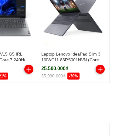
 V15 G5 IRL
Laptop Lenovo IdeaPad Slim 3
ore 7 240H/
16IWC11 83RS001NVN (Core 5
SD/ 15.6 inch
320H/ 16GB/ 512GB SSD/ 16
25.500.000₫
ey/ 2Y)
inch WUXGA/ Win11/ Grey/ Vỏ
35.990.000₫
21%
-30%
nhôm/ 2Y)