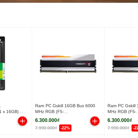
A
Ram PC Gskill 16GB Bus 6000
Ram PC Gskill
1 x 16GB)
MHz RGB (F5-
MHz RGB (F5-
6000J3636F16GX1-TZ5RW)
6000J3636F16
6.300.000₫
6.300.000₫
7.990.000₫
7.990.000₫
-22%
-2