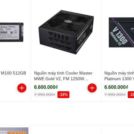
 M100 512GB
Nguồn máy tính Cooler Master
Nguồn máy tính
MWE Gold V2, FM 1250W
Platinum 1300 
ATX3.1 A/EU Cable (80 Plus
Plus Platinum/ 
6.600.000₫
6.600.000₫
Gold/ Full-Modular/ ATX/ Đen)
Đen)
7.990.000₫
7.990.000₫
-18%
-1