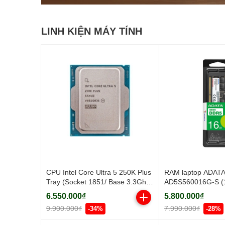
LINH KIỆN MÁY TÍNH
CPU Intel Core Ultra 5 250K Plus
RAM laptop ADAT
Tray (Socket 1851/ Base 3.3Ghz/
AD5S560016G-S (
Turbo 5.3GHz/ 18 Cores/ 18
DDR5 5600MHz
6.550.000₫
5.800.000₫
Threads/ Cache 30MB)
9.900.000₫
7.990.000₫
-34%
-28%