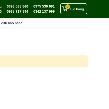
g
0393 068 860
0975 530 691
0
Giỏ hàng
0
0968 717 894
0342 137 999
a cứu bảo hành