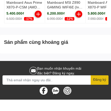
Mainboard Asus Prime
Mainboard MSI Z890
Mainboard Asu
X870-P-CSM (AMD
GAMING WIFI6E (Intel
X870-P WIFI-
X870/ Socket AM5/
Z890/ Socket 1851/
(AMD X870/ S
5.400.000₫
6.200.000₫
5.800.000₫
ATX/ 4 khe ram/
ATX/ 4 khe ram)
AM5/ ATX/ 4 k
6.500.000₫
6.990.000₫
7.990.000₫
-17%
-12%
-2
DDR5/ 2.5 Gigabit
DDR5/ 2.5 Gig
LAN)
LAN)
Sản phẩm cùng khoảng giá
Bạn muốn nhận khuyến mãi
đặc biệt? Đăng ký ngay.
Đăng ký