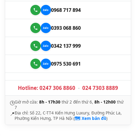
0968 717 894
0393 068 860
0342 137 999
0975 530 691
Hotline:
0247 306 8860
-
024 7303 8889
Giờ mở cửa:
8h - 17h30
thứ 2 đến thứ 6,
8h - 12h00
thứ
🕒
7
Địa chỉ: Số 22, C-TT4 Kiến Hưng Luxury, Đường Phúc La,
📍
Phường Kiến Hưng, TP Hà Nội (
🗺️ Xem bản đồ
)