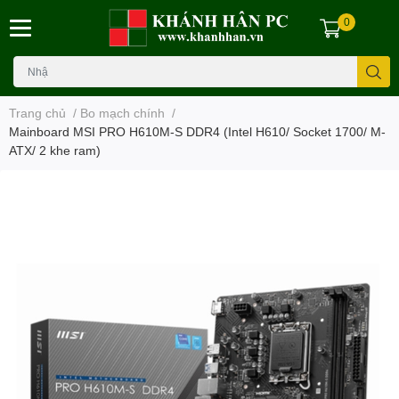
0
Trang chủ
/
Bo mạch chính
/
Mainboard MSI PRO H610M-S DDR4 (Intel H610/ Socket 1700/ M-
ATX/ 2 khe ram)