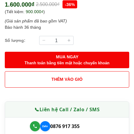
1.600.000₫
2.500.000₫
-36%
(Tiết kiệm:
900.000₫
)
(Giá sản phẩm đã bao gồm VAT)
Bảo hành 36 tháng
Số lượng:
MUA NGAY
Thanh toán bằng tiền mặt hoặc chuyển khoản
THÊM VÀO GIỎ
📞
Liên hệ Call / Zalo / SMS
0876 917 355