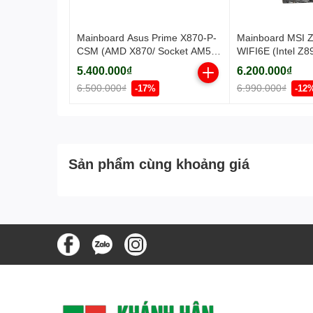
Mainboard Asus Prime X870-P-
Mainboard MSI
CSM (AMD X870/ Socket AM5/
WIFI6E (Intel Z8
ATX/ 4 khe ram/ DDR5/ 2.5
1851/ ATX/ 4 khe
5.400.000₫
6.200.000₫
Gigabit LAN)
6.500.000₫
6.990.000₫
-17%
-12
Sản phẩm cùng khoảng giá