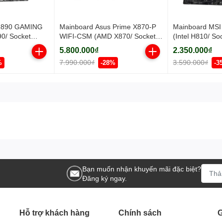
 Z890 GAMING
Mainboard Asus Prime X870-P
Mainboard MS
90/ Socket
WIFI-CSM (AMD X870/ Socket
(Intel H810/ So
 ram)
AM5/ ATX/ 4 khe ram/ DDR5/
ATX/ 2 khe ram
5.800.000₫
2.350.000₫
2.5 Gigabit LAN)
7.990.000₫
3.590.000₫
%
-28%
-3
Bạn muốn nhận khuyến mãi đặc biệt?
Đăng ký ngay.
Hỗ trợ khách hàng
Chính sách
G