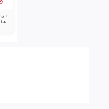
89
hứ 7
 La,