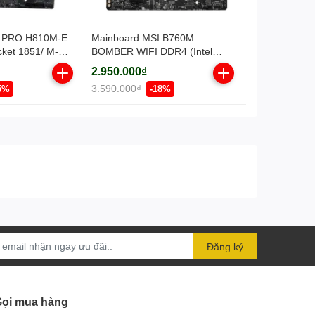
I PRO H810M-E
Mainboard MSI B760M
Mainboard G
cket 1851/ M-
BOMBER WIFI DDR4 (Intel
(Intel H410/ 
)
B760/ Socket 1700/ M-ATX/ 2
ATX/ 2 khe r
2.950.000₫
1.590.000₫
khe ram)
3.590.000₫
1.990.000₫
5%
-18%
Đăng ký
ọi mua hàng