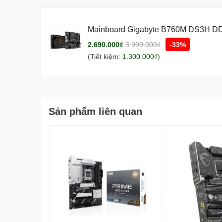
Mainboard Gigabyte B760M DS3H DDR
4 khe ram/ DDR4/ 2.5 Gigabit LAN)
2.690.000₫
3.990.000₫
-33%
(Tiết kiệm:
1.300.000₫
)
Sản phẩm liên quan