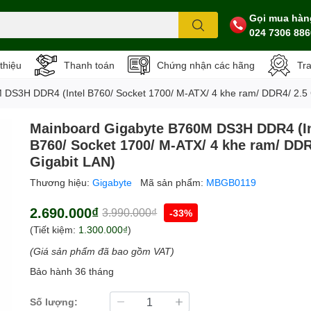
Gọi mua hàn
024 7306 886
 thiệu
Thanh toán
Chứng nhận các hãng
Tr
DS3H DDR4 (Intel B760/ Socket 1700/ M-ATX/ 4 khe ram/ DDR4/ 2.5 
Mainboard Gigabyte B760M DS3H DDR4 (In
B760/ Socket 1700/ M-ATX/ 4 khe ram/ DDR
Gigabit LAN)
Thương hiệu:
Gigabyte
Mã sản phẩm:
MBGB0119
2.690.000₫
3.990.000₫
-33%
(Tiết kiệm:
1.300.000₫
)
(Giá sản phẩm đã bao gồm VAT)
Bảo hành 36 tháng
Số lượng: