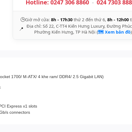
Hotline:
0247 306 8860
-
024 7303 88
🕒
Giờ mở cửa:
8h - 17h30
thứ 2 đến thứ 6,
8h - 12h00
t
Địa chỉ: Số 22, C-TT4 Kiến Hưng Luxury, Đường Phúc
📍
Phường Kiến Hưng, TP Hà Nội (
🗺️ Xem bản đồ
)
cket 1700/ M-ATX/ 4 khe ram/ DDR4/ 2.5 Gigabit LAN)
3
PCI Express x1 slots
6Gb/s connectors