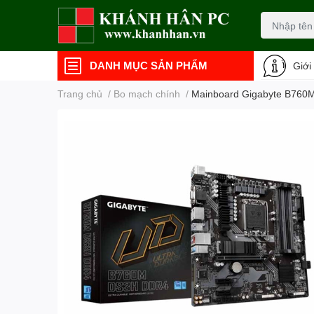
DANH MỤC SẢN PHẨM
Giới
Trang chủ
/
Bo mạch chính
/
Mainboard Gigabyte B760M 