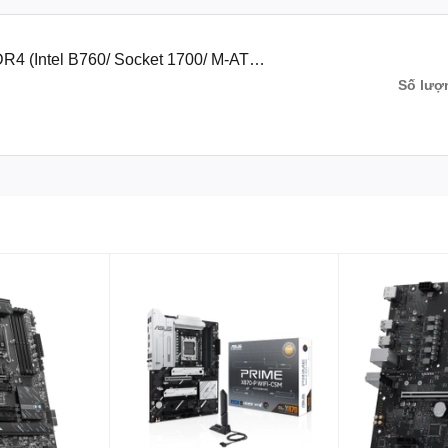
4 (Intel B760/ Socket 1700/ M-ATX/
Số lượ