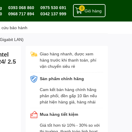
g
0393 068 860
0975 530 691
0
Giỏ hàng
0
0968 717 894
0342 137 999
a cứu bảo hành
Gigabit LAN)
tel
Giao hàng nhanh, được xem
hàng trước khi thanh toán, phí
4/ 2.5
vận chuyển siêu rẻ
Sản phẩm chính hãng
Cam kết bán hàng chính hãng
phân phối, đền gấp 10 lần nếu
phát hiện hàng giả, hàng nhái
Mua hàng tiết kiệm
Giá tốt hơn từ 10% - 30% so với
thị trường, thanh toán linh hoạt,