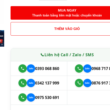
MUA NGAY
Thanh toán bằng tiền mặt hoặc chuyển khoản
THÊM VÀO GIỎ
📞
Liên hệ Call / Zalo / SMS
0393 068 860
0968 717 
0342 137 999
0876 917 
0975 530 691