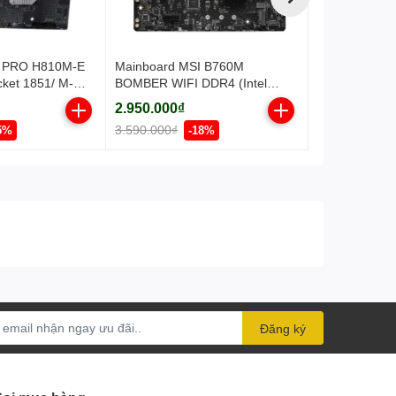
I PRO H810M-E
Mainboard MSI B760M
Mainboard G
cket 1851/ M-
BOMBER WIFI DDR4 (Intel
(Intel H410/ 
)
B760/ Socket 1700/ M-ATX/ 2
ATX/ 2 khe r
2.950.000₫
1.590.000₫
khe ram)
3.590.000₫
1.990.000₫
5%
-18%
Đăng ký