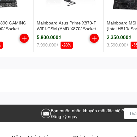
 Z890 GAMING
Mainboard Asus Prime X870-P
Mainboard MS
90/ Socket
WIFI-CSM (AMD X870/ Socket
(Intel H810/ So
 ram)
AM5/ ATX/ 4 khe ram/ DDR5/
ATX/ 2 khe ram
5.800.000₫
2.350.000₫
2.5 Gigabit LAN)
7.990.000₫
3.590.000₫
%
-28%
-3
Bạn muốn nhận khuyến mãi đặc biệt?
Đăng ký ngay.