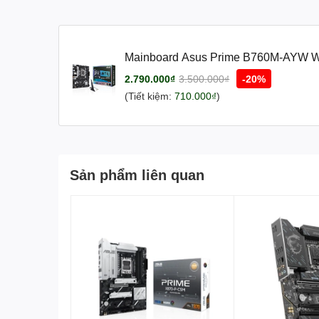
Mainboard Asus Prime B760M-AYW WIF
ATX/ 2 khe ram/ DDR4/ 2.5 Gigabit L
2.790.000₫
3.500.000₫
-20%
(Tiết kiệm:
710.000₫
)
Sản phẩm liên quan