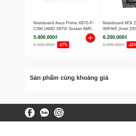
Mainboard Asus Prime X870-P-
Mainboard MSI
CSM (AMD X870/ Socket AM5/
WIFI6E (Intel Z8
ATX/ 4 khe ram/ DDR5/ 2.5
1851/ ATX/ 4 khe
5.400.000₫
6.200.000₫
Gigabit LAN)
6.500.000₫
6.990.000₫
-17%
-12
Sản phẩm cùng khoảng giá