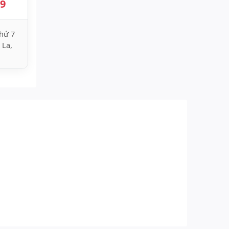
89
hứ 7
 La,