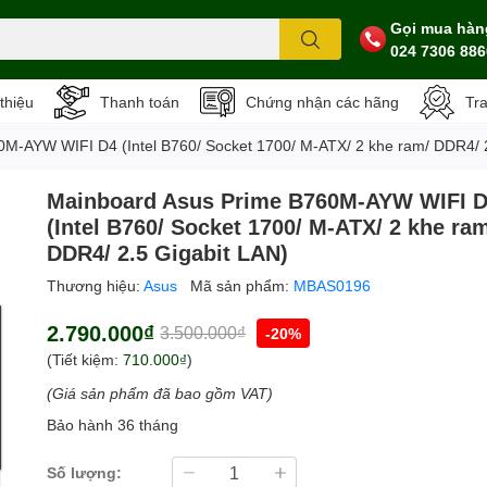
Gọi mua hàn
024 7306 886
 thiệu
Thanh toán
Chứng nhận các hãng
Tr
M-AYW WIFI D4 (Intel B760/ Socket 1700/ M-ATX/ 2 khe ram/ DDR4/ 2
Mainboard Asus Prime B760M-AYW WIFI 
(Intel B760/ Socket 1700/ M-ATX/ 2 khe ra
DDR4/ 2.5 Gigabit LAN)
Thương hiệu:
Asus
Mã sản phẩm:
MBAS0196
2.790.000₫
3.500.000₫
-20%
(Tiết kiệm:
710.000₫
)
(Giá sản phẩm đã bao gồm VAT)
Bảo hành 36 tháng
Số lượng: