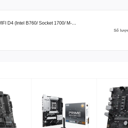
I D4 (Intel B760/ Socket 1700/ M-
AN)
Số lượ