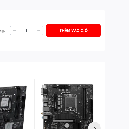
ng:
THÊM VÀO GIỎ