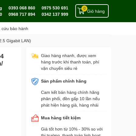
g
0393 068 860
0975 530 691
0
Giỏ hàng
0
0968 717 894
0342 137 999
a cứu bảo hành
.5 Gigabit LAN)
D4
Giao hàng nhanh, được xem
hàng trước khi thanh toán, phí
m/
vận chuyển siêu rẻ
Sản phẩm chính hãng
Cam kết bán hàng chính hãng
phân phối, đền gấp 10 lần nếu
phát hiện hàng giả, hàng nhái
Mua hàng tiết kiệm
Giá tốt hơn từ 10% - 30% so với
thị trường, thanh toán linh hoạt,