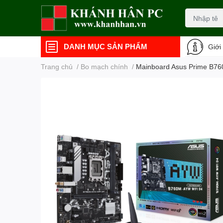
DANH MỤC SẢN PHẨM
Giới
Trang chủ
/
Bo mạch chính
/
Mainboard Asus Prime B760