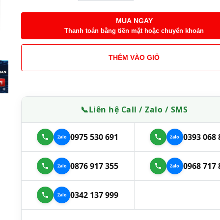
MUA NGAY
Thanh toán bằng tiền mặt hoặc chuyển khoản
THÊM VÀO GIỎ
📞
Liên hệ Call / Zalo / SMS
0975 530 691
0393 068 
0876 917 355
0968 717 
0342 137 999