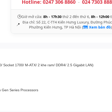
Hotline:
0247 306 8860
-
024 7303 88
🕒
Giờ mở cửa:
8h - 17h30
thứ 2 đến thứ 6,
8h - 12h00
t
Địa chỉ: Số 22, C-TT4 Kiến Hưng Luxury, Đường Phúc
📍
Phường Kiến Hưng, TP Hà Nội (
🗺️ Xem bản đồ
)
/ Socket 1700/ M-ATX/ 2 khe ram/ DDR4/ 2.5 Gigabit LAN)
h Gen Series Processors