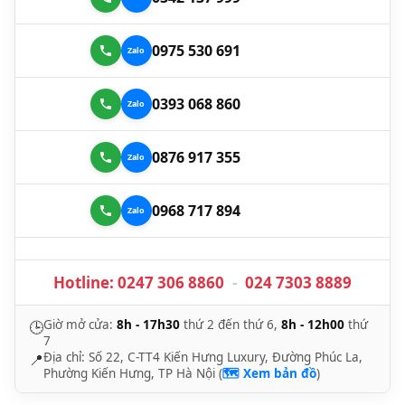
0975 530 691
0393 068 860
0876 917 355
0968 717 894
Hotline:
0247 306 8860
-
024 7303 8889
Giờ mở cửa:
8h - 17h30
thứ 2 đến thứ 6,
8h - 12h00
thứ
🕒
7
Địa chỉ: Số 22, C-TT4 Kiến Hưng Luxury, Đường Phúc La,
📍
Phường Kiến Hưng, TP Hà Nội (
🗺️ Xem bản đồ
)