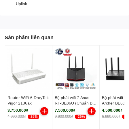
Uplink
Sản phẩm liên quan
Router WiFi 6 DrayTek
Bộ phát wifi 7 Asus
Bộ phát wifi 7 
Vigor 2136ax
RT-BE86U (Chuẩn BE/
Archer BE600
BE6800Mbps/ 3 Ăng-
BE/ 9700Mbps/
3.750.000₫
7.500.000₫
4.500.000₫
ten ngoài, 1 ăng-ten
ten ngoài/ Ea
4.990.000₫
9.900.000₫
6.990.000₫
-25%
-25%
-3
ngầm/ AIMesh)