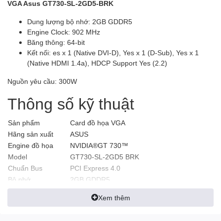
VGA Asus GT730-SL-2GD5-BRK
Dung lượng bộ nhớ: 2GB GDDR5
Engine Clock: 902 MHz
Băng thông: 64-bit
Kết nối: es x 1 (Native DVI-D), Yes x 1 (D-Sub), Yes x 1
(Native HDMI 1.4a), HDCP Support Yes (2.2)
Nguồn yêu cầu: 300W
Thông số kỹ thuật
Sản phẩm
Card đồ họa VGA
Hãng sản xuất
ASUS
Engine đồ họa
NVIDIA®GT 730™
Model
GT730-SL-2GD5 BRK
Chuẩn Bus
PCI Express 4.0
Bộ nhớ
2GB GDDR5
Bus bộ nhớ
64-bit
Xem thêm
Engine Clock
902 MHz
Memory Speed
5010 MHz