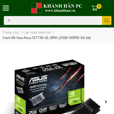
0
Trang chủ
/
Cạc màn hình rời
/
Card đồ họa Asus GT730-SL-BRK (2GB/ DDR5/ 64 bit)