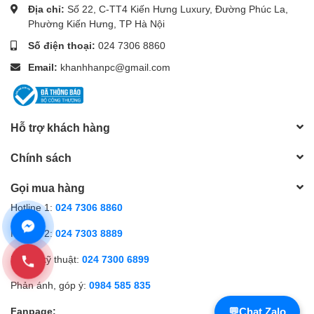
Địa chỉ:
Số 22, C-TT4 Kiến Hưng Luxury, Đường Phúc La,
Phường Kiến Hưng, TP Hà Nội
Số điện thoại:
024 7306 8860
Email:
khanhhanpc@gmail.com
Hỗ trợ khách hàng
Chính sách
Gọi mua hàng
Hotline 1:
024 7306 8860
Hotline 2:
024 7303 8889
Hỗ trợ kỹ thuật:
024 7300 6899
Phản ánh, góp ý:
0984 585 835
Fanpage:
💬
Chat Zalo