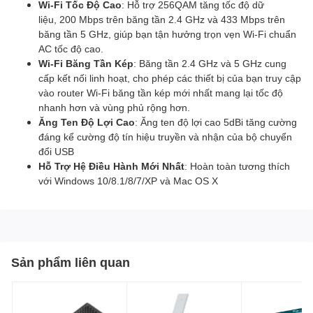
Wi-Fi Tốc Độ Cao
: Hỗ trợ 256QAM tăng tốc độ dữ
liệu, 200 Mbps trên băng tần 2.4 GHz và 433 Mbps trên
băng tần 5 GHz, giúp bạn tận hưởng trọn vẹn Wi-Fi chuẩn
AC tốc độ cao.
Wi-Fi Băng Tần Kép
: Băng tần 2.4 GHz và 5 GHz cung
cấp kết nối linh hoạt, cho phép các thiết bị của bạn truy cập
vào router Wi-Fi băng tần kép mới nhất mang lại tốc độ
nhanh hơn và vùng phủ rộng hơn.
Ăng Ten Độ Lợi Cao
: Ăng ten độ lợi cao 5dBi tăng cường
đáng kể cường độ tín hiệu truyền và nhận của bộ chuyển
đổi USB
Hỗ Trợ Hệ Điều Hành Mới Nhất
: Hoàn toàn tương thích
với Windows 10/8.1/8/7/XP và Mac OS X
Sản phẩm liên quan