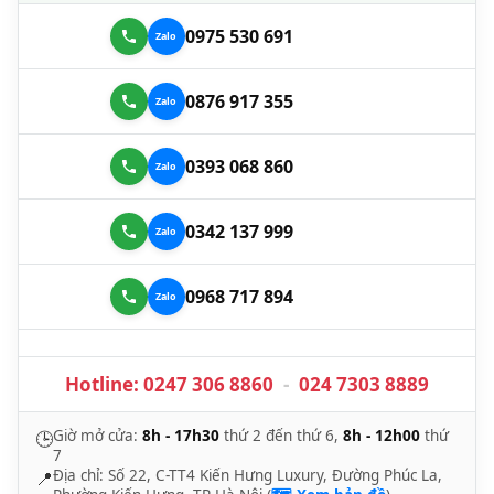
0975 530 691
0876 917 355
0393 068 860
0342 137 999
0968 717 894
Hotline:
0247 306 8860
-
024 7303 8889
Giờ mở cửa:
8h - 17h30
thứ 2 đến thứ 6,
8h - 12h00
thứ
🕒
7
Địa chỉ: Số 22, C-TT4 Kiến Hưng Luxury, Đường Phúc La,
📍