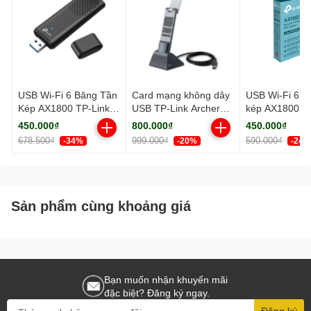
USB Wi-Fi 6 Băng Tần
Card mạng không dây
USB Wi-Fi 6 B
Kép AX1800 TP-Link
USB TP-Link Archer
kép AX1800 TP
Archer TX20U
TX50UH Chuẩn Wifi 6
Archer TX20U
450.000₫
800.000₫
450.000₫
AX3000
678.500₫
999.000₫
590.000₫
-34%
-20%
-24%
Sản phẩm cùng khoảng giá
Bạn muốn nhận khuyến mãi
đặc biệt? Đăng ký ngay.
Đăng ký