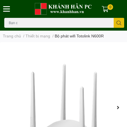
0
Trang chủ
/
Thiết bị mạng
/
Bộ phát wifi Totolink N600R