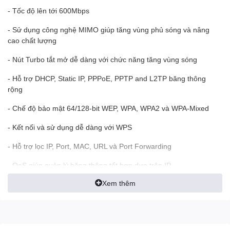
- Tốc độ lên tới 600Mbps
- Sử dụng công nghệ MIMO giúp tăng vùng phủ sóng và nâng
cao chất lượng
- Nút Turbo tắt mở dễ dàng với chức năng tăng vùng sóng
- Hỗ trợ DHCP, Static IP, PPPoE, PPTP and L2TP băng thông
rộng
- Chế độ bảo mật 64/128-bit WEP, WPA, WPA2 và WPA-Mixed
- Kết nối và sử dụng dễ dàng với WPS
- Hỗ trợ lọc IP, Port, MAC, URL và Port Forwarding
- QoS giúp quản lý băng thông tốt hơn dựa trên IP
Xem thêm
- Multi-SSID cho phép người dùng có thể thêm SSID theo nhu cầu
- Mở rộng vùng phủ sóng với tính năng Universal repeater và
WDS