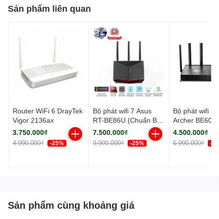
Sản phẩm liên quan
Router WiFi 6 DrayTek
Bộ phát wifi 7 Asus
Bộ phát wifi 7 
Vigor 2136ax
RT-BE86U (Chuẩn BE/
Archer BE600
BE6800Mbps/ 3 Ăng-
BE/ 9700Mbps/
3.750.000₫
7.500.000₫
4.500.000₫
ten ngoài, 1 ăng-ten
ten ngoài/ Ea
4.990.000₫
9.900.000₫
6.990.000₫
-25%
-25%
-3
ngầm/ AIMesh)
Sản phẩm cùng khoảng giá