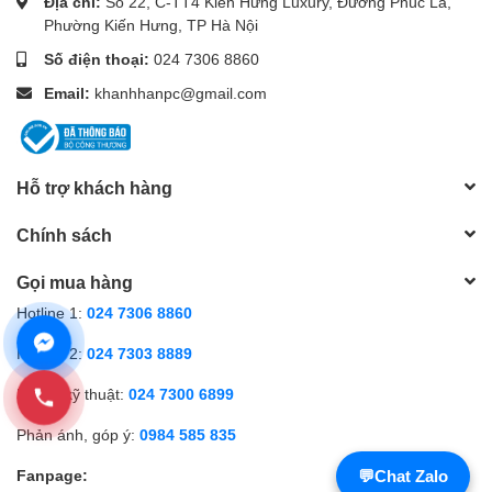
Địa chỉ:
Số 22, C-TT4 Kiến Hưng Luxury, Đường Phúc La,
Phường Kiến Hưng, TP Hà Nội
Số điện thoại:
024 7306 8860
Email:
khanhhanpc@gmail.com
Hỗ trợ khách hàng
Chính sách
Gọi mua hàng
Hotline 1:
024 7306 8860
Hotline 2:
024 7303 8889
Hỗ trợ kỹ thuật:
024 7300 6899
Phản ánh, góp ý:
0984 585 835
Fanpage:
💬
Chat Zalo