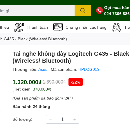
Gọi mua hàn
024 7306 886
 thiệu
Thanh toán
Chứng nhận các hãng
Tr
h G435 - Black (Wireless/ Bluetooth)
Tai nghe không dây Logitech G435 - Black
(Wireless/ Bluetooth)
Thương hiệu:
Asus
Mã sản phẩm:
HPLOG019
1.320.000₫
1.690.000₫
-22%
(Tiết kiệm:
370.000₫
)
(Giá sản phẩm đã bao gồm VAT)
Bảo hành 24 tháng
Số lượng: