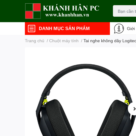
DANH MỤC SẢN PHẨM
Giới
Trang chủ
/
Chuột máy tính
/
Tai nghe không dây Logitec