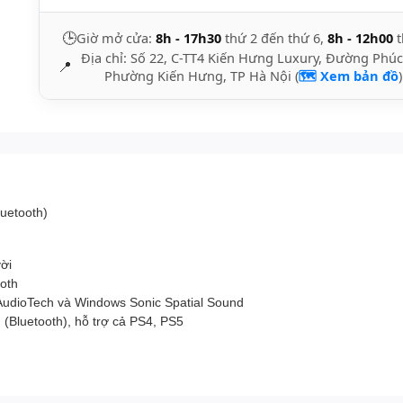
🕒
Giờ mở cửa:
8h - 17h30
thứ 2 đến thứ 6,
8h - 12h00
t
Địa chỉ: Số 22, C-TT4 Kiến Hưng Luxury, Đường Phúc
📍
Phường Kiến Hưng, TP Hà Nội (
🗺️ Xem bản đồ
)
luetooth)
ời
ooth
AudioTech và Windows Sonic Spatial Sound
g (Bluetooth), hỗ trợ cả PS4, PS5