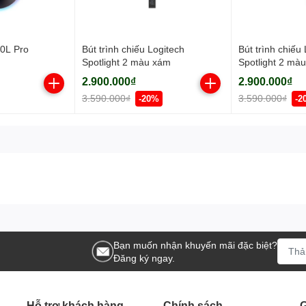
0L Pro
Bút trình chiếu Logitech
Bút trình chiếu
Spotlight 2 màu xám
Spotlight 2 màu
2.900.000₫
2.900.000₫
3.590.000₫
3.590.000₫
-20%
-2
Bạn muốn nhận khuyến mãi đặc biệt?
Đăng ký ngay.
Hỗ trợ khách hàng
Chính sách
G