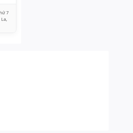
hứ 7
 La,