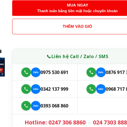
MUA NGAY
Thanh toán bằng tiền mặt hoặc chuyển khoản
THÊM VÀO GIỎ
📞
Liên hệ Call / Zalo / SMS
0975 530 691
0876 917 
0342 137 999
0968 717 
0393 068 860
Hotline:
0247 306 8860
-
024 7303 88