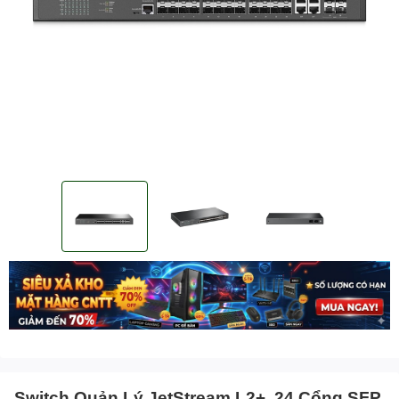
Switch Quản Lý JetStream L2+, 24 Cổng SFP