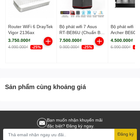
Router WiFi 6 DrayTek
Bộ phát wifi 7 Asus
Bộ phát wifi 7 
Vigor 2136ax
RT-BE86U (Chuẩn BE/
Archer BE600
BE6800Mbps/ 3 Ăng-
BE/ 9700Mbps/
3.750.000₫
7.500.000₫
4.500.000₫
ten ngoài, 1 ăng-ten
ten ngoài/ Ea
4.990.000₫
9.900.000₫
6.990.000₫
-25%
-25%
-3
ngầm/ AIMesh)
Sản phẩm cùng khoảng giá
Bạn muốn nhận khuyến mãi
đặc biệt? Đăng ký ngay.
Đăng ký