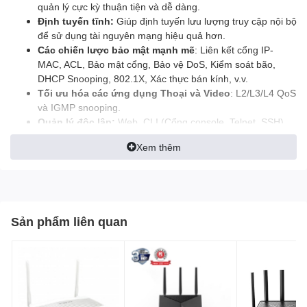
quản lý cực kỳ thuận tiện và dễ dàng.
Định tuyến tĩnh:
Giúp định tuyến lưu lượng truy cập nội bộ
để sử dụng tài nguyên mạng hiệu quả hơn.
Các chiến lược bảo mật mạnh mẽ
: Liên kết cổng IP-
MAC, ACL, Bảo mật cổng, Bảo vệ DoS, Kiểm soát bão,
DHCP Snooping, 802.1X, Xác thực bán kính, v.v.
Tối ưu hóa các ứng dụng Thoại và Video
: L2/L3/L4 QoS
và IGMP snooping.
Quản lý độc lập:
Web, CLI (Cổng console, Telnet, SSH),
SNMP, RMON và Dual Image mang lại khả năng quản lý
Xem thêm
mạnh mẽ
Sản phẩm liên quan