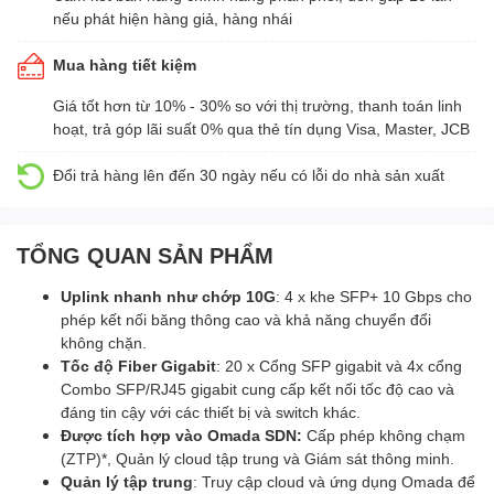
nếu phát hiện hàng giả, hàng nhái
Mua hàng tiết kiệm
Giá tốt hơn từ 10% - 30% so với thị trường, thanh toán linh
hoạt, trả góp lãi suất 0% qua thẻ tín dụng Visa, Master, JCB
Đổi trả hàng lên đến 30 ngày nếu có lỗi do nhà sản xuất
TỔNG QUAN SẢN PHẨM
Uplink nhanh như chớp 10G
: 4 x khe SFP+ 10 Gbps cho
phép kết nối băng thông cao và khả năng chuyển đổi
không chặn.
Tốc độ Fiber Gigabit
: 20 x Cổng SFP gigabit và 4x cổng
Combo SFP/RJ45 gigabit cung cấp kết nối tốc độ cao và
đáng tin cậy với các thiết bị và switch khác.
Được tích hợp vào Omada SDN:
Cấp phép không chạm
(ZTP)*, Quản lý cloud tập trung và Giám sát thông minh.
Quản lý tập trung
: Truy cập cloud và ứng dụng Omada để