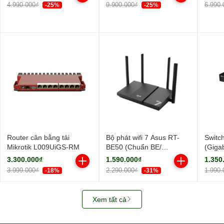
ngoài, 1 ăng-ten ngầm/
ngoài
4.990.000₫
9.900.000₫
6.990.
-25%
-25%
AIMesh)
Router cân bằng tải
Bộ phát wifi 7 Asus RT-
Switc
Mikrotik L009UiGS-RM
BE50 (Chuẩn BE/
(Giga
BE3600Mbps/ 4 Ăng-ten
Cổng/
3.300.000₫
1.590.000₫
1.350
ngoài/ Wifi Mesh/ 45User)
3.999.000₫
2.290.000₫
1.990.
-18%
-31%
Xem tất cả