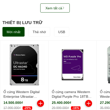
Xem tất cả
THIẾT BỊ LƯU TRỮ
Mới nhất
Thẻ nhớ
USB
Ổ cứng Western Digital
Ổ cứng camera Western
Ổ cứn
Enterprise Ultrastar
Digital Purple Pro 18TB
Wester
HA340 8TB 7200RPM
WD181PURP (3.5Inch/
18TB
14.500.000₫
25.400.000₫
27.29
256MB-
7200rpm/ Cache 256MB/
WUH7
17.990.000₫
29.999.000₫
35.990
-20%
-16%