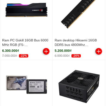
Ram PC Gskill 16GB Bus 6000
Ram desktop Hiksemi 16GB
MHz RGB (F5-
DDR5 bus 4800Mhz
6000J3636F16GX1-TZ5RK)
(HSC516U48Z1-16G)
6.300.000₫
5.200.000₫
7.990.000₫
6.990.000₫
-22%
-26%