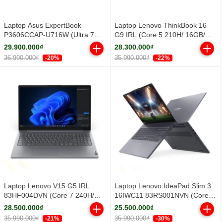
Laptop Asus ExpertBook
Laptop Lenovo ThinkBook 16
P3606CCAP-U716W (Ultra 7
G9 IRL (Core 5 210H/ 16GB/
255H/ 16GB/ 512GB SSD/ 16
512GB SSD/ 16 inch WUXGA/
29.900.000₫
28.300.000₫
inch WUXGA/ Win11/ Grey)
Win11/ Grey/ Vỏ nhôm/ 2Y)
36.990.000₫
35.990.000₫
-20%
-22%
Laptop Lenovo V15 G5 IRL
Laptop Lenovo IdeaPad Slim 3
83HF004DVN (Core 7 240H/
16IWC11 83RS001NVN (Core 5
16GB/ 512GB SSD/ 15.6 inch
320H/ 16GB/ 512GB SSD/ 16
28.500.000₫
25.500.000₫
FHD/ Win11/ Grey/ 2Y)
inch WUXGA/ Win11/ Grey/ Vỏ
35.990.000₫
35.990.000₫
-21%
-30%