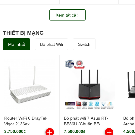
WUS721208BLE6L4
SATA3)
0B487
3.5in
512M
Xem tất cả
THIẾT BỊ MẠNG
Mới nhất
Bộ phát Wifi
Switch
Router WiFi 6 DrayTek
Bộ phát wifi 7 Asus RT-
Bộ phá
Vigor 2136ax
BE86U (Chuẩn BE/
Arche
BE6800Mbps/ 3 Ăng-ten
9700M
3.750.000₫
7.500.000₫
4.500