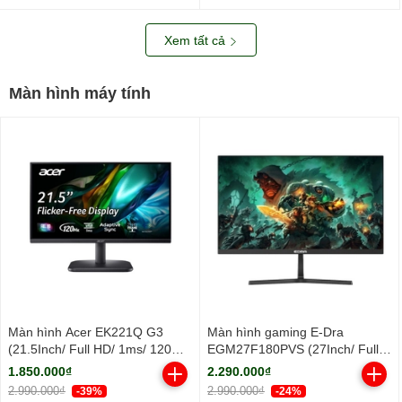
nhôm/ 2Y)
Xem tất cả
Màn hình máy tính
Màn hình Acer EK221Q G3
Màn hình gaming E-Dra
(21.5Inch/ Full HD/ 1ms/ 120Hz/
EGM27F180PVS (27Inch/ Full
250cd/m2/ IPS)
HD/ 1ms/ 180Hz/ 250cd/m2/
1.850.000₫
2.290.000₫
IPS)
2.990.000₫
2.990.000₫
-39%
-24%