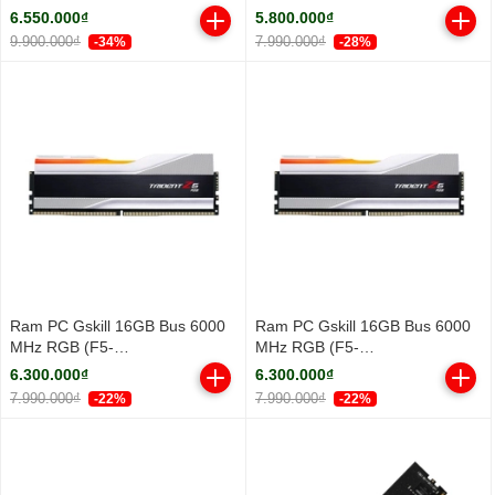
3.3Ghz/ Turbo 5.3GHz/ 18
DDR5 5600MHz
6.550.000₫
5.800.000₫
Cores/ 18 Threads/ Cache
9.900.000₫
7.990.000₫
-34%
-28%
30MB)
Ram PC Gskill 16GB Bus 6000
Ram PC Gskill 16GB Bus 6000
MHz RGB (F5-
MHz RGB (F5-
6000J3636F16GX1-TZ5RW)
6000J3636F16GX1-TZ5RS)
6.300.000₫
6.300.000₫
7.990.000₫
7.990.000₫
-22%
-22%