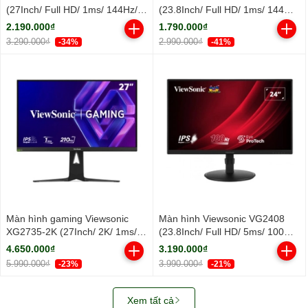
(27Inch/ Full HD/ 1ms/ 144Hz/
(23.8Inch/ Full HD/ 1ms/ 144Hz/
300cd/m2/ IPS)
300cd/m2/ IPS)
2.190.000₫
1.790.000₫
3.290.000₫
2.990.000₫
-34%
-41%
Màn hình gaming Viewsonic
Màn hình Viewsonic VG2408
XG2735-2K (27Inch/ 2K/ 1ms/
(23.8Inch/ Full HD/ 5ms/ 100HZ/
210Hz/ 400cd/m2/ IPS)
250cd/m2/ LED/ Tích hợp Loa)
4.650.000₫
3.190.000₫
5.990.000₫
3.990.000₫
-23%
-21%
Xem tất cả