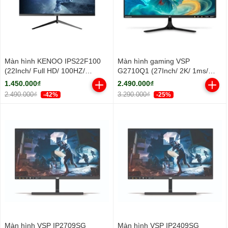
Màn hình KENOO IPS22F100
Màn hình gaming VSP
(22Inch/ Full HD/ 100HZ/
G2710Q1 (27Inch/ 2K/ 1ms/
250cd/m2/ IPS)
100HZ/ 300cd/m2/ IPS)
1.450.000₫
2.490.000₫
2.490.000₫
3.290.000₫
-42%
-25%
Màn hình VSP IP2709SG
Màn hình VSP IP2409SG