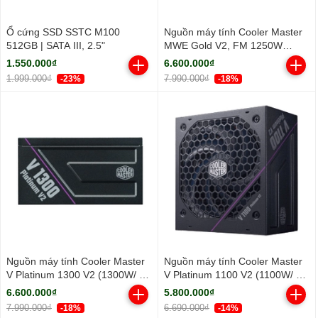
Ổ cứng SSD SSTC M100
Nguồn máy tính Cooler Master
512GB | SATA III, 2.5"
MWE Gold V2, FM 1250W
ATX3.1 A/EU Cable (80 Plus
1.550.000₫
6.600.000₫
Gold/ Full-Modular/ ATX/ Đen)
1.999.000₫
7.990.000₫
-23%
-18%
Nguồn máy tính Cooler Master
Nguồn máy tính Cooler Master
V Platinum 1300 V2 (1300W/ 80
V Platinum 1100 V2 (1100W/ 80
Plus Platinum/ Full-Modular/
Plus Platinum/ Full-Modular/
6.600.000₫
5.800.000₫
ATX/ Đen)
ATX/ Đen)
7.990.000₫
6.690.000₫
-18%
-14%