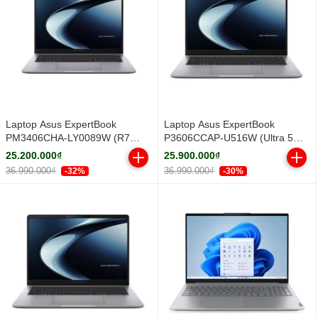
Laptop Asus ExpertBook
Laptop Asus ExpertBook
PM3406CHA-LY0089W (R7
P3606CCAP-U516W (Ultra 5
8840HS/ 16GB/ 512GB SSD/ 14
225H/ 16GB/ 512GB SSD/ 16
25.200.000₫
25.900.000₫
inch WUXGA/ Win11/ Grey/ Vỏ
inch WUXGA/ Win11/ Grey)
36.990.000₫
36.990.000₫
-32%
-30%
nhôm)