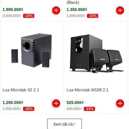
(Black)
1.990.000₫
1.350.000₫
2.590.000₫
1.990.000₫
-24%
-33%
Loa Microlab X2 2.1
Loa Microlab M108 2.1
1.290.000₫
525.000₫
1.990.000₫
690.000₫
-36%
-24%
Xem tất cả