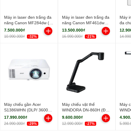
Máy in laser đen trắng đa
Máy in laser đen trắng đa
Máy i
năng Canon MF284dw (In
năng Canon MF461dw
đa ch
đảo mặt| Copy| Scan| ADF
(NK)
MF45
7.500.000₫
13.500.000₫
12.90
A4| A5| USB| LAN| WIFI)
10.990.000₫
16.990.000₫
14.99
-32%
-21%
Máy chiếu gần Acer
Máy chiếu vật thể
Máy c
S1386WHN (DLP/ 3600
WINDORA DN-860H (Độ
WIND
Ansi Lumens/ WXGA)
sáng sắc nét/ Full HD)
sáng s
17.990.000₫
9.600.000₫
4.900
24.990.000₫
12.990.000₫
5.990.
-29%
-27%