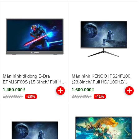
Màn hình di động E-Dra
Màn hình KENOO IPS24F100
EPM16F60S (15.6Inch/ Full HD/
(23.8Inch/ Full HD/ 100HZ/
5ms/ IPS)
250cd/m2/ IPS)
1.450.000₫
1.600.000₫
1.990.000₫
2.690.000₫
-28%
-41%