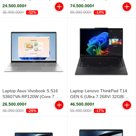
Core Ultra 5 322 | Integrated
32GB/ 1TB SSD/ RTX PRO 500
24.500.000₫
74.500.000₫
Intel® Graphics | 14 inch
6GB/ 14.5inch WUXGA/ Win 11
35.990.000₫
85.990.000₫
-32%
-14%
WUXGA IPS | 16GB | 512GB |
Pro/ Black/ Vỏ nhôm/ 3Y)
Win 11 | Xám)
Laptop Asus Vivobook S S16
Laptop Lenovo ThinkPad T14
S3607VA-RP120W (Core 7
GEN 6 (Ultra 7 268V/ 32GB/
240H/ 16GB/ 512GB SSD/ 16
512GB SSD/ 14 inch WUXGA/
26.500.000₫
46.500.000₫
inch WUXGA/ Win11/ Silver/ Vỏ
NoOS/ Black/ Vỏ nhôm/ 3Y)
36.990.000₫
55.990.000₫
-29%
-17%
nhôm)