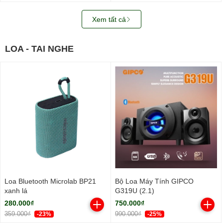
Xem tất cả
LOA - TAI NGHE
Loa Bluetooth Microlab BP21
Bộ Loa Máy Tính GIPCO
xanh lá
G319U (2.1)
280.000₫
750.000₫
359.000₫
990.000₫
-23%
-25%