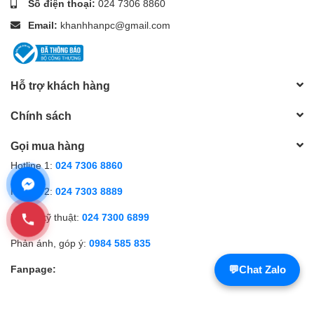
Số điện thoại:
024 7306 8860
Email:
khanhhanpc@gmail.com
Hỗ trợ khách hàng
Chính sách
Gọi mua hàng
Hotline 1:
024 7306 8860
Hotline 2:
024 7303 8889
Hỗ trợ kỹ thuật:
024 7300 6899
Phản ánh, góp ý:
0984 585 835
Fanpage:
💬
Chat Zalo