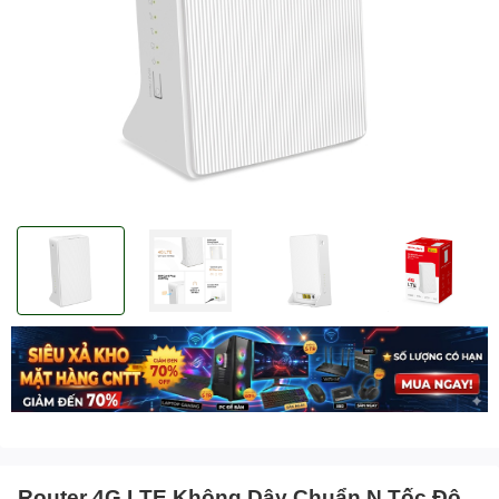
Router 4G LTE Không Dây Chuẩn N Tốc Độ