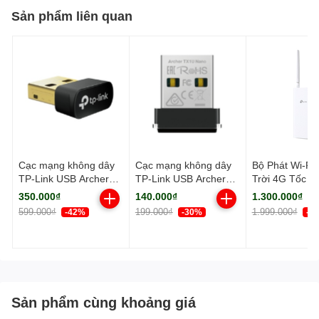
Sản phẩm liên quan
Cạc mạng không dây
Cạc mạng không dây
Bộ Phát Wi-Fi 
TP-Link USB Archer
TP-Link USB Archer
Trời 4G Tốc Đ
TX10UB Nano (Chuẩn
TX1U Nano (Chuẩn
Mbps TP-Link 
350.000₫
140.000₫
1.300.000₫
AX/ AX900Mbps/
AX/ AX300Mbps)
MR100-Outdo
599.000₫
199.000₫
1.999.000₫
-42%
-30%
-3
Bluetooth)
Sản phẩm cùng khoảng giá