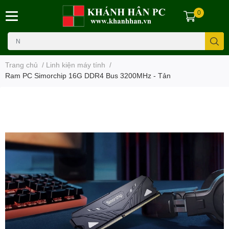
0
Trang chủ
/
Linh kiện máy tính
/
Ram PC Simorchip 16G DDR4 Bus 3200MHz - Tản