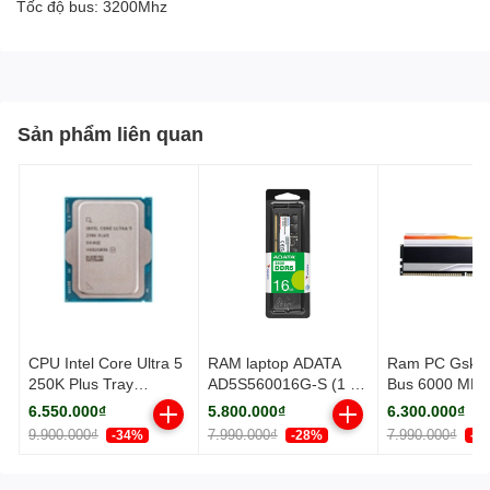
Tốc độ bus: 3200Mhz
Sản phẩm liên quan
CPU Intel Core Ultra 5
RAM laptop ADATA
Ram PC Gskil
250K Plus Tray
AD5S560016G-S (1 x
Bus 6000 MH
(Socket 1851/ Base
16GB) DDR5
(F5-
6.550.000₫
5.800.000₫
6.300.000₫
3.3Ghz/ Turbo
5600MHz
6000J3636F1
9.900.000₫
7.990.000₫
7.990.000₫
-34%
-28%
-2
5.3GHz/ 18 Cores/ 18
TZ5RW)
Threads/ Cache
30MB)