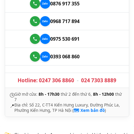
0876 917 355
0968 717 894
0975 530 691
0393 068 860
Hotline:
0247 306 8860
-
024 7303 8889
Giờ mở cửa:
8h - 17h30
thứ 2 đến thứ 6,
8h - 12h00
thứ
🕒
7
Địa chỉ: Số 22, C-TT4 Kiến Hưng Luxury, Đường Phúc La,
📍
Phường Kiến Hưng, TP Hà Nội (
🗺️ Xem bản đồ
)