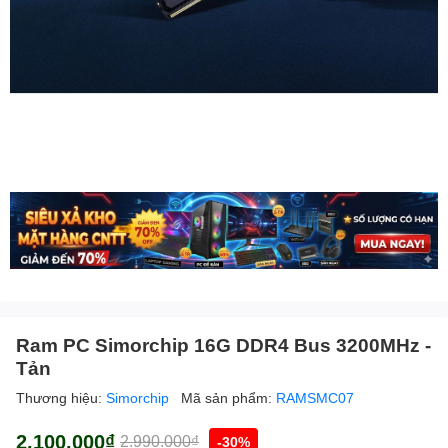
Ram PC Simorchip 16G DDR4 Bus 3200MHz -
Tản
Thương hiệu:
Simorchip
Mã sản phẩm:
RAMSMC07
2.100.000₫
2.990.000₫
-30%