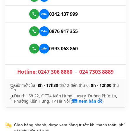
0342 137 999
0876 917 355
0393 068 860
Hotline:
0247 306 8860
-
024 7303 8889
Giờ mở cửa:
8h - 17h30
thứ 2 đến thứ 6,
8h - 12h00
thứ
🕒
7
Địa chỉ: Số 22, C-TT4 Kiến Hưng Luxury, Đường Phúc La,
📍
Phường Kiến Hưng, TP Hà Nội (
🗺️ Xem bản đồ
)
Giao hàng nhanh, được xem hàng trước khi thanh toán, phí
vận chuyển siêu rẻ