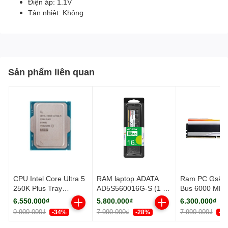
Điện áp: 1.1V
Tản nhiệt: Không
Sản phẩm liên quan
CPU Intel Core Ultra 5
RAM laptop ADATA
Ram PC Gskil
250K Plus Tray
AD5S560016G-S (1 x
Bus 6000 MH
(Socket 1851/ Base
16GB) DDR5
(F5-
6.550.000₫
5.800.000₫
6.300.000₫
3.3Ghz/ Turbo
5600MHz
6000J3636F1
9.900.000₫
7.990.000₫
7.990.000₫
-34%
-28%
-2
5.3GHz/ 18 Cores/ 18
TZ5RW)
Threads/ Cache