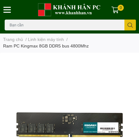
0
Trang chủ
/
Linh kiện máy tính
/
Ram PC Kingmax 8GB DDR5 bus 4800Mhz