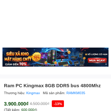
Ram PC Kingmax 8GB DDR5 bus 4800Mhz
Thương hiệu:
Kingmax
Mã sản phẩm:
RAMKM035
3.900.000₫
4.500.000₫
-13%
(Tiết kiệm:
600.000₫
)