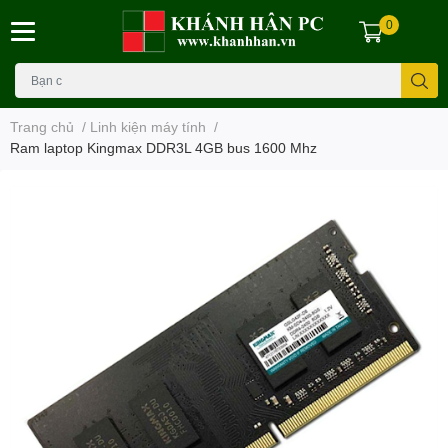
0
Trang chủ
/
Linh kiện máy tính
/
Ram laptop Kingmax DDR3L 4GB bus 1600 Mhz