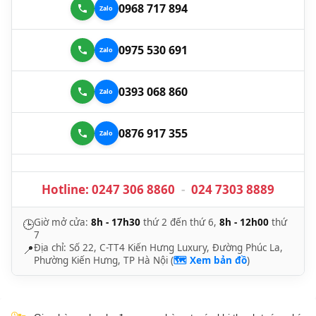
0968 717 894
0975 530 691
0393 068 860
0876 917 355
Hotline:
0247 306 8860
-
024 7303 8889
Giờ mở cửa:
8h - 17h30
thứ 2 đến thứ 6,
8h - 12h00
thứ
🕒
7
Địa chỉ: Số 22, C-TT4 Kiến Hưng Luxury, Đường Phúc La,
📍
Phường Kiến Hưng, TP Hà Nội (
🗺️ Xem bản đồ
)