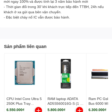
mới ngay 100% và được tính lại 3 năm bảo hành mới
- Thời gian đổi trong 30’ khi khách trực tiếp đến TTBH, 24h nếu
khách ở xa gửi qua bên vận chuyển.
- Đặc biệt cháy nổ IC vẫn được bảo hành.
Sản phẩm liên quan
CPU Intel Core Ultra 5
RAM laptop ADATA
Ram PC Gskil
250K Plus Tray
AD5S560016G-S (1 x
Bus 6000 MH
(Socket 1851/ Base
16GB) DDR5
(F5-
6.550.000₫
5.800.000₫
6.300.000₫