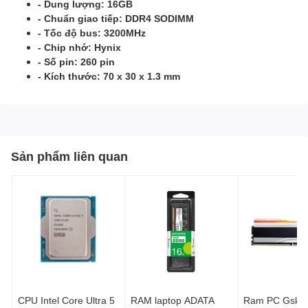
- Dung lượng: 16GB
- Chuẩn giao tiếp: DDR4 SODIMM
- Tốc độ bus: 3200MHz
- Chip nhớ: Hynix
- Số pin: 260 pin
- Kích thước: 70 x 30 x 1.3 mm
Sản phẩm liên quan
CPU Intel Core Ultra 5
RAM laptop ADATA
Ram PC Gskil