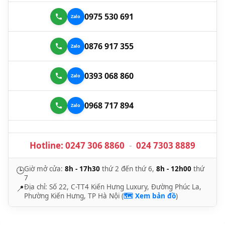
0975 530 691
0876 917 355
0393 068 860
0968 717 894
Hotline:
0247 306 8860
-
024 7303 8889
Giờ mở cửa:
8h - 17h30
thứ 2 đến thứ 6,
8h - 12h00
thứ
🕒
7
Địa chỉ: Số 22, C-TT4 Kiến Hưng Luxury, Đường Phúc La,
📍
Phường Kiến Hưng, TP Hà Nội (
🗺️ Xem bản đồ
)