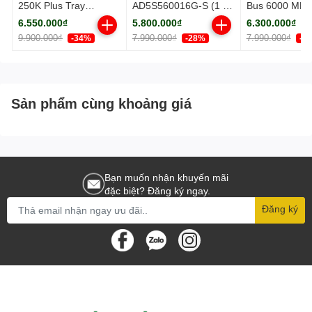
250K Plus Tray
AD5S560016G-S (1 x
Bus 6000 MH
(Socket 1851/ Base
16GB) DDR5
(F5-
6.550.000₫
5.800.000₫
6.300.000₫
3.3Ghz/ Turbo
5600MHz
6000J3636F1
9.900.000₫
7.990.000₫
7.990.000₫
-34%
-28%
-2
5.3GHz/ 18 Cores/ 18
TZ5RW)
Threads/ Cache
30MB)
Sản phẩm cùng khoảng giá
Bạn muốn nhận khuyến mãi
đặc biệt? Đăng ký ngay.
Đăng ký