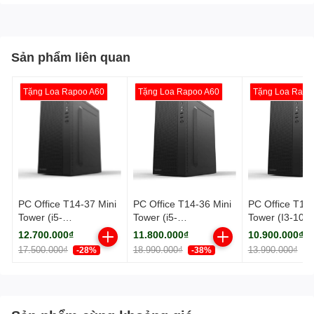
Sản phẩm liên quan
Tặng Loa Rapoo A60
Tặng Loa Rapoo A60
Tặng Loa Rapo
PC Office T14-37 Mini
PC Office T14-36 Mini
PC Office T14-
Tower (i5-
Tower (i5-
Tower (I3-1010
12400/H610/16GB
12400/H610/8GB
Ghz/H510/16
12.700.000₫
11.800.000₫
10.900.000₫
RAM/480GB SSD/Wifi)
RAM/480GB SSD/Wifi)
RAM/480GB S
17.500.000₫
18.990.000₫
13.990.000₫
-28%
-38%
-
Wifi)