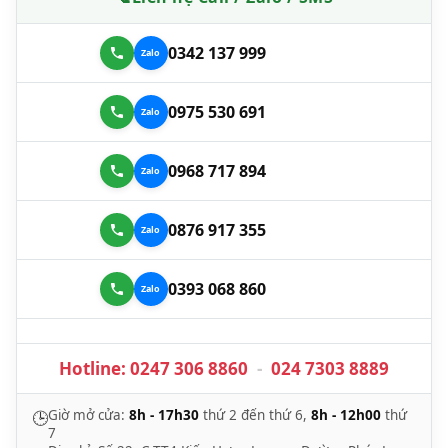
0342 137 999
0975 530 691
0968 717 894
0876 917 355
0393 068 860
Hotline:
0247 306 8860
-
024 7303 8889
Giờ mở cửa:
8h - 17h30
thứ 2 đến thứ 6,
8h - 12h00
thứ
🕒
7