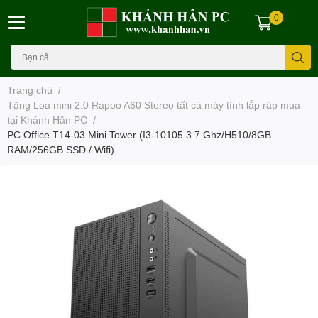
0
Trang chủ
/
Tặng Loa mini 2.0 Rapoo A60 Stereo tất cả máy tính lắp ráp mua
tại Khánh Hân PC
/
PC Office T14-03 Mini Tower (I3-10105 3.7 Ghz/H510/8GB
RAM/256GB SSD / Wifi)