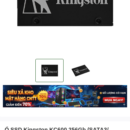
Ổ SSD Kingston KC600 256Gb (SATA3/