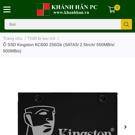
0
Trang chủ
/
Thiết bị lưu trữ
/
Ổ SSD Kingston KC600 256Gb (SATA3/ 2.5Inch/ 550MB/s/
500MB/s)