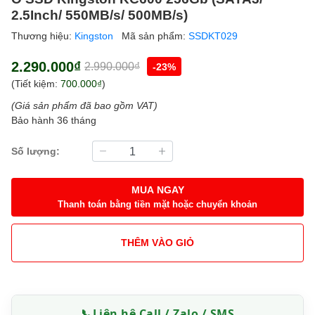
2.5Inch/ 550MB/s/ 500MB/s)
Thương hiệu:
Kingston
Mã sản phẩm:
SSDKT029
2.290.000₫
2.990.000₫
-23%
(Tiết kiệm:
700.000₫
)
(Giá sản phẩm đã bao gồm VAT)
Bảo hành 36 tháng
Số lượng:
MUA NGAY
Thanh toán bằng tiền mặt hoặc chuyển khoản
THÊM VÀO GIỎ
📞
Liên hệ Call / Zalo / SMS