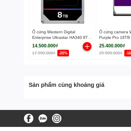
Ổ cứng Western Digital
Ổ cứng camera W
Enterprise Ultrastar HA340 8TB
Purple Pro 18T
7200RPM 256MB-
(3.5Inch/ 7200r
14.500.000₫
25.400.000₫
WUS721208BLE6L4
256MB/ SATA3)
17.990.000₫
29.999.000₫
-20%
-1
Sản phẩm cùng khoảng giá