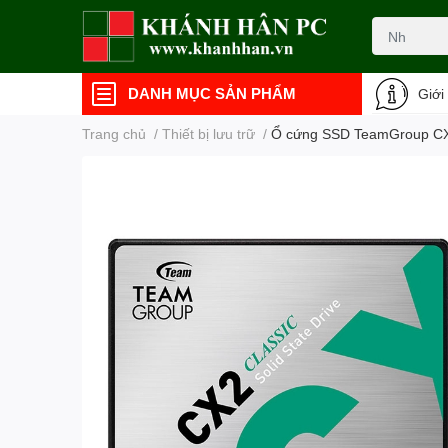
DANH MỤC SẢN PHẨM
Giới
Trang chủ
/
Thiết bị lưu trữ
/
Ổ cứng SSD TeamGroup CX2