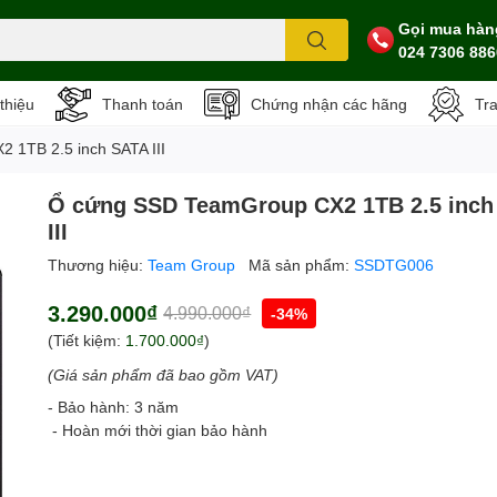
Gọi mua hàn
024 7306 886
 thiệu
Thanh toán
Chứng nhận các hãng
Tr
 1TB 2.5 inch SATA III
Ổ cứng SSD TeamGroup CX2 1TB 2.5 inch
III
Thương hiệu:
Team Group
Mã sản phẩm:
SSDTG006
3.290.000₫
4.990.000₫
-34%
(Tiết kiệm:
1.700.000₫
)
(Giá sản phẩm đã bao gồm VAT)
- Bảo hành: 3 năm
- Hoàn mới thời gian bảo hành