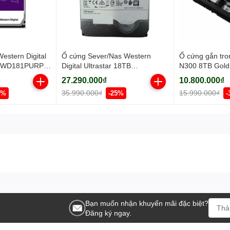
estern Digital
Ổ cứng Sever/Nas Western
Ổ cứng gắn tro
B WD181PURP
Digital Ultrastar 18TB
N300 8TB Gol
pm/ Cache
WUH722018CLE6L4-0B48723
27.290.000₫
10.800.000₫
DC HC 555 3.5inch/ SATA/
35.990.000₫
15.990.000₫
6%
-25%
-
7200rpm/ 512MB
Bạn muốn nhận khuyến mãi đặc biệt?
Đăng ký ngay.