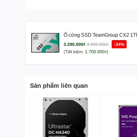
Ổ cứng SSD TeamGroup CX2 1TB 
3.290.000₫
4.990.000₫
-34%
(Tiết kiệm:
1.700.000₫
)
Sản phẩm liên quan