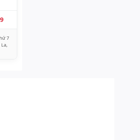
89
hứ 7
 La,