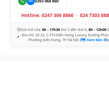
0393 068 860
Hotline:
0247 306 8860
-
024 7303 88
🕒
Giờ mở cửa:
8h - 17h30
thứ 2 đến thứ 6,
8h - 12h00
t
Địa chỉ: Số 22, C-TT4 Kiến Hưng Luxury, Đường Phúc
📍
Phường Kiến Hưng, TP Hà Nội (
🗺️ Xem bản đồ
)