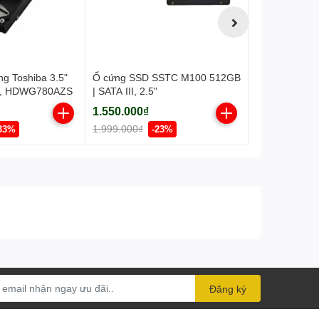
ng Toshiba 3.5"
Ổ cứng SSD SSTC M100 512GB
Ổ SSD HIKSE
d, HDWG780AZS
| SATA III, 2.5"
WAVE(P) 1TB
Gen3x4 M2.2
1.550.000₫
2.700.000₫
2450MB/s)
1.999.000₫
3.590.000₫
33%
-23%
Đăng ký