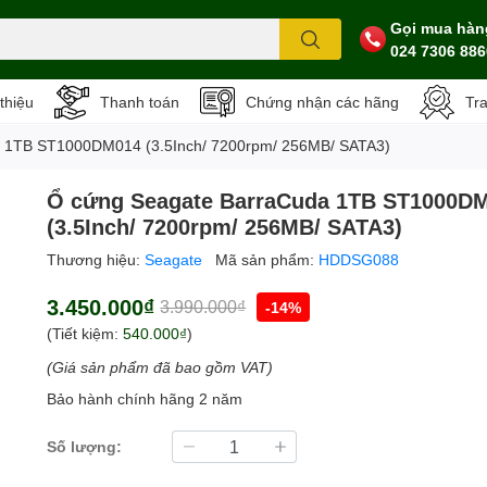
Gọi mua hàn
024 7306 886
 thiệu
Thanh toán
Chứng nhận các hãng
Tr
 1TB ST1000DM014 (3.5Inch/ 7200rpm/ 256MB/ SATA3)
Ổ cứng Seagate BarraCuda 1TB ST1000D
(3.5Inch/ 7200rpm/ 256MB/ SATA3)
Thương hiệu:
Seagate
Mã sản phẩm:
HDDSG088
3.450.000₫
3.990.000₫
-14%
(Tiết kiệm:
540.000₫
)
(Giá sản phẩm đã bao gồm VAT)
Bảo hành chính hãng 2 năm
Số lượng: