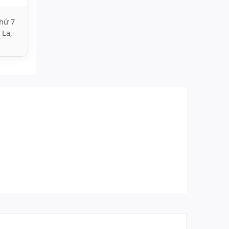
hứ 7
 La,