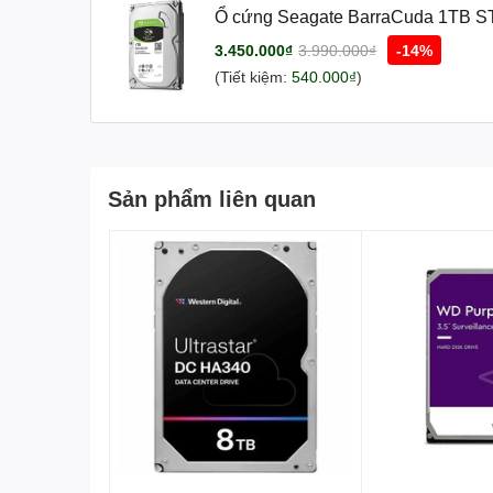
Ổ cứng Seagate BarraCuda 1TB S
256MB/ SATA3)
3.450.000₫
3.990.000₫
-14%
(Tiết kiệm:
540.000₫
)
Sản phẩm liên quan