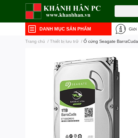
DANH MỤC SẢN PHẨM
Giới
Trang chủ
/
Thiết bị lưu trữ
/
Ổ cứng Seagate BarraCuda