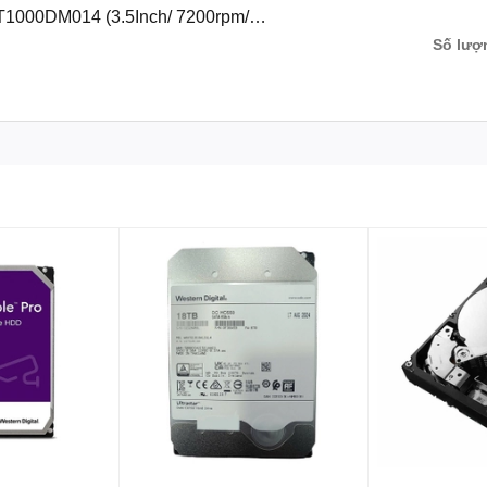
T1000DM014 (3.5Inch/ 7200rpm/
Số lượ