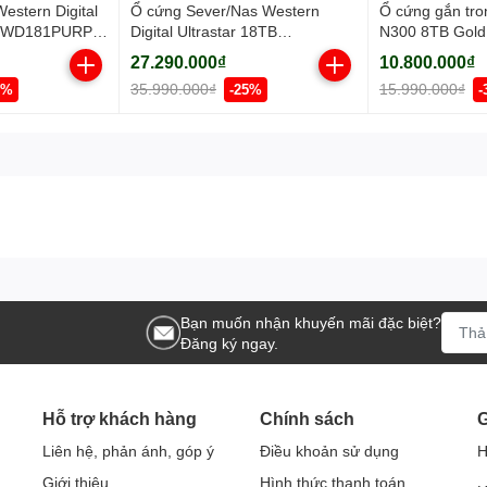
estern Digital
Ổ cứng Sever/Nas Western
Ổ cứng gắn tro
B WD181PURP
Digital Ultrastar 18TB
N300 8TB Gol
pm/ Cache
WUH722018CLE6L4-0B48723
27.290.000₫
10.800.000₫
DC HC 555 3.5inch/ SATA/
35.990.000₫
15.990.000₫
6%
-25%
-
7200rpm/ 512MB
Bạn muốn nhận khuyến mãi đặc biệt?
Đăng ký ngay.
Hỗ trợ khách hàng
Chính sách
G
Liên hệ, phản ánh, góp ý
Điều khoản sử dụng
H
Giới thiệu
Hình thức thanh toán