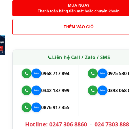
MUA NGAY
Thanh toán bằng tiền mặt hoặc chuyển khoản
THÊM VÀO GIỎ
📞
Liên hệ Call / Zalo / SMS
0968 717 894
0975 530 
0342 137 999
0393 068 
0876 917 355
Hotline:
0247 306 8860
-
024 7303 88