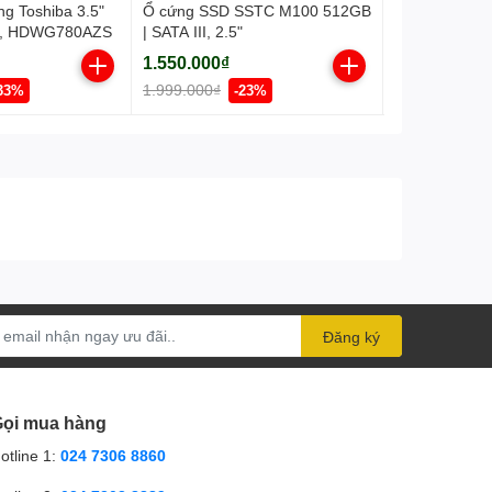
ng Toshiba 3.5"
Ổ cứng SSD SSTC M100 512GB
Ổ SSD HIKSE
d, HDWG780AZS
| SATA III, 2.5"
WAVE(P) 1TB
Gen3x4 M2.2
1.550.000₫
2.700.000₫
2450MB/s)
1.999.000₫
3.590.000₫
33%
-23%
Đăng ký
ọi mua hàng
otline 1:
024 7306 8860