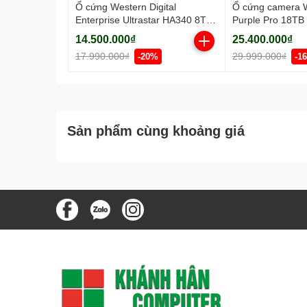
Ổ cứng Western Digital
Ổ cứng camera W
Enterprise Ultrastar HA340 8TB
Purple Pro 18T
7200RPM 256MB-
(3.5Inch/ 7200r
14.500.000₫
25.400.000₫
WUS721208BLE6L4
256MB/ SATA3)
17.990.000₫
29.999.000₫
-20%
-1
Sản phẩm cùng khoảng giá