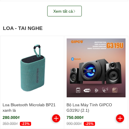
Xem tất cả
LOA - TAI NGHE
Loa Bluetooth Microlab BP21
Bộ Loa Máy Tính GIPCO
xanh lá
G319U (2.1)
280.000₫
750.000₫
359.000₫
990.000₫
-23%
-25%