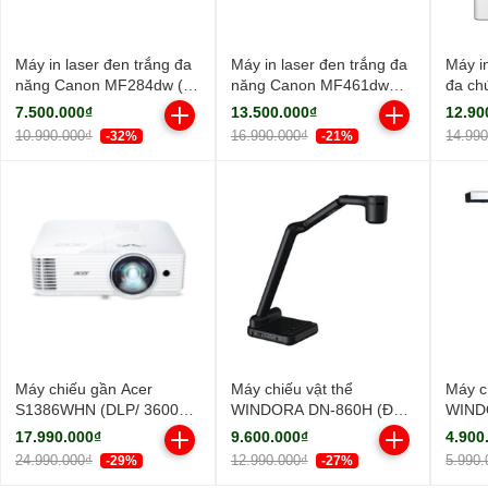
Máy in laser đen trắng đa
Máy in laser đen trắng đa
Máy i
năng Canon MF284dw (In
năng Canon MF461dw
đa ch
đảo mặt| Copy| Scan| ADF
(NK)
MF45
7.500.000₫
13.500.000₫
12.90
A4| A5| USB| LAN| WIFI)
10.990.000₫
16.990.000₫
14.99
-32%
-21%
Máy chiếu gần Acer
Máy chiếu vật thể
Máy c
S1386WHN (DLP/ 3600
WINDORA DN-860H (Độ
WIND
Ansi Lumens/ WXGA)
sáng sắc nét/ Full HD)
sáng s
17.990.000₫
9.600.000₫
4.900
24.990.000₫
12.990.000₫
5.990.
-29%
-27%