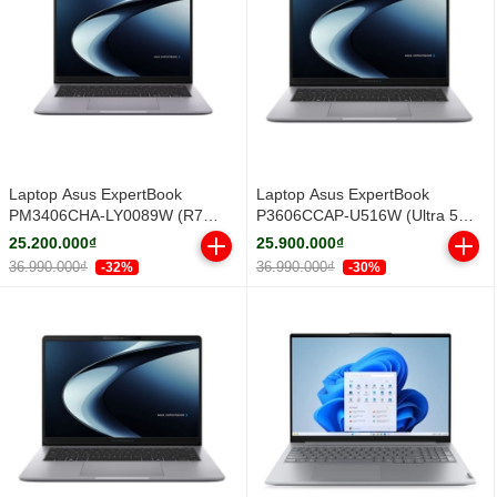
Laptop Asus ExpertBook
Laptop Asus ExpertBook
PM3406CHA-LY0089W (R7
P3606CCAP-U516W (Ultra 5
8840HS/ 16GB/ 512GB SSD/ 14
225H/ 16GB/ 512GB SSD/ 16
25.200.000₫
25.900.000₫
inch WUXGA/ Win11/ Grey/ Vỏ
inch WUXGA/ Win11/ Grey)
36.990.000₫
36.990.000₫
-32%
-30%
nhôm)