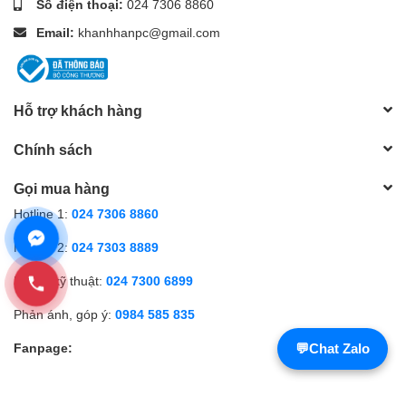
Số điện thoại:
024 7306 8860
Email:
khanhhanpc@gmail.com
Hỗ trợ khách hàng
Chính sách
Gọi mua hàng
Hotline 1:
024 7306 8860
Hotline 2:
024 7303 8889
Hỗ trợ kỹ thuật:
024 7300 6899
Phản ánh, góp ý:
0984 585 835
Fanpage:
💬
Chat Zalo