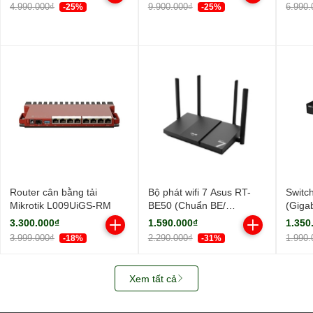
ngoài, 1 ăng-ten ngầm/
ngoài
4.990.000₫
9.900.000₫
6.990.
-25%
-25%
AIMesh)
Router cân bằng tải
Bộ phát wifi 7 Asus RT-
Switc
Mikrotik L009UiGS-RM
BE50 (Chuẩn BE/
(Giga
BE3600Mbps/ 4 Ăng-ten
Cổng/
3.300.000₫
1.590.000₫
1.350
ngoài/ Wifi Mesh/ 45User)
3.999.000₫
2.290.000₫
1.990.
-18%
-31%
Xem tất cả