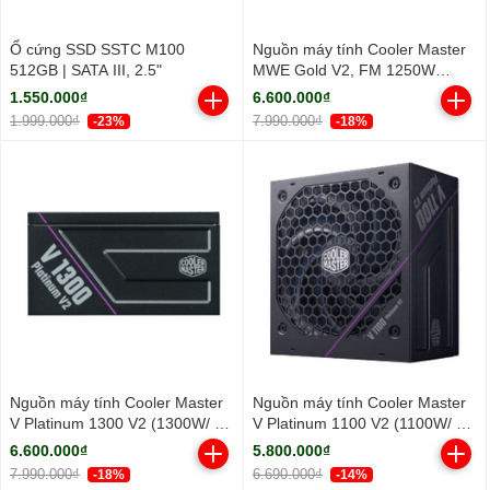
Ổ cứng SSD SSTC M100
Nguồn máy tính Cooler Master
512GB | SATA III, 2.5"
MWE Gold V2, FM 1250W
ATX3.1 A/EU Cable (80 Plus
1.550.000₫
6.600.000₫
Gold/ Full-Modular/ ATX/ Đen)
1.999.000₫
7.990.000₫
-23%
-18%
Nguồn máy tính Cooler Master
Nguồn máy tính Cooler Master
V Platinum 1300 V2 (1300W/ 80
V Platinum 1100 V2 (1100W/ 80
Plus Platinum/ Full-Modular/
Plus Platinum/ Full-Modular/
6.600.000₫
5.800.000₫
ATX/ Đen)
ATX/ Đen)
7.990.000₫
6.690.000₫
-18%
-14%