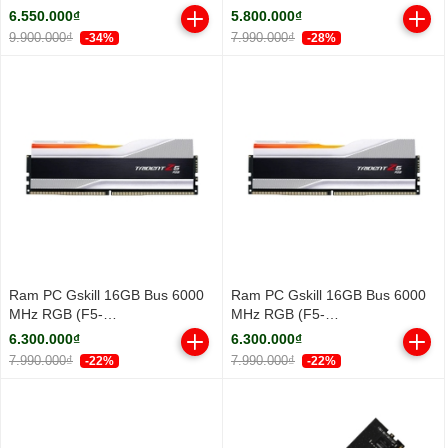
3.3Ghz/ Turbo 5.3GHz/ 18
DDR5 5600MHz
6.550.000₫
5.800.000₫
Cores/ 18 Threads/ Cache
9.900.000₫
7.990.000₫
-34%
-28%
30MB)
Ram PC Gskill 16GB Bus 6000
Ram PC Gskill 16GB Bus 6000
MHz RGB (F5-
MHz RGB (F5-
6000J3636F16GX1-TZ5RW)
6000J3636F16GX1-TZ5RS)
6.300.000₫
6.300.000₫
7.990.000₫
7.990.000₫
-22%
-22%