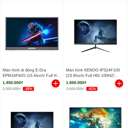
Màn hình di động E-Dra
Màn hình KENOO IPS24F100
EPM16F60S (15.6Inch/ Full HD/
(23.8Inch/ Full HD/ 100HZ/
5ms/ IPS)
250cd/m2/ IPS)
1.450.000₫
1.600.000₫
1.990.000₫
2.690.000₫
-28%
-41%