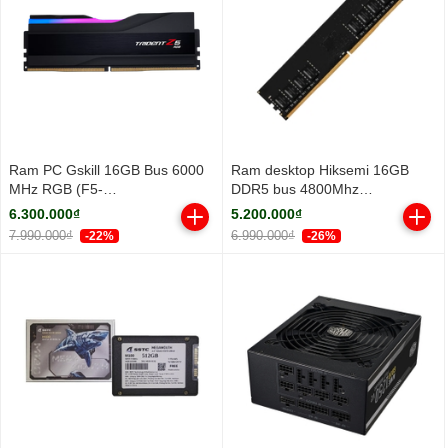
Ram PC Gskill 16GB Bus 6000
Ram desktop Hiksemi 16GB
MHz RGB (F5-
DDR5 bus 4800Mhz
6000J3636F16GX1-TZ5RK)
(HSC516U48Z1-16G)
6.300.000₫
5.200.000₫
7.990.000₫
6.990.000₫
-22%
-26%