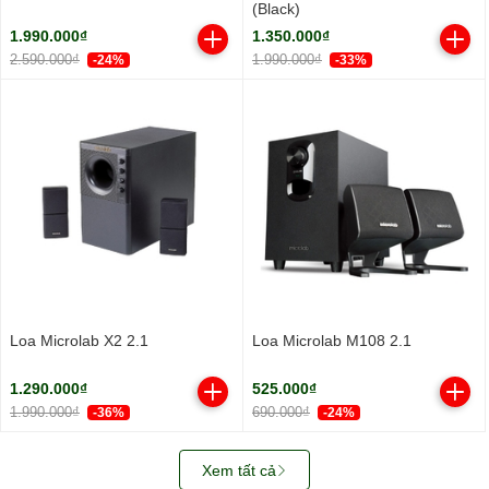
(Black)
1.990.000₫
1.350.000₫
2.590.000₫
1.990.000₫
-24%
-33%
Loa Microlab X2 2.1
Loa Microlab M108 2.1
1.290.000₫
525.000₫
1.990.000₫
690.000₫
-36%
-24%
Xem tất cả