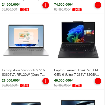
Core Ultra 5 322 | Integrated
32GB/ 1TB SSD/ RTX PRO 500
24.500.000₫
74.500.000₫
Intel® Graphics | 14 inch
6GB/ 14.5inch WUXGA/ Win 11
35.990.000₫
85.990.000₫
-32%
-14%
WUXGA IPS | 16GB | 512GB |
Pro/ Black/ Vỏ nhôm/ 3Y)
Win 11 | Xám)
Laptop Asus Vivobook S S16
Laptop Lenovo ThinkPad T14
S3607VA-RP120W (Core 7
GEN 6 (Ultra 7 268V/ 32GB/
240H/ 16GB/ 512GB SSD/ 16
512GB SSD/ 14 inch WUXGA/
26.500.000₫
46.500.000₫
inch WUXGA/ Win11/ Silver/ Vỏ
NoOS/ Black/ Vỏ nhôm/ 3Y)
36.990.000₫
55.990.000₫
-29%
-17%
nhôm)