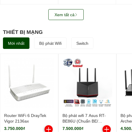
WUS721208BLE6L4
SATA3)
0B487
3.5in
512M
Xem tất cả
THIẾT BỊ MẠNG
Mới nhất
Bộ phát Wifi
Switch
Router WiFi 6 DrayTek
Bộ phát wifi 7 Asus RT-
Bộ phá
Vigor 2136ax
BE86U (Chuẩn BE/
Arche
BE6800Mbps/ 3 Ăng-ten
9700M
3.750.000₫
7.500.000₫
4.500