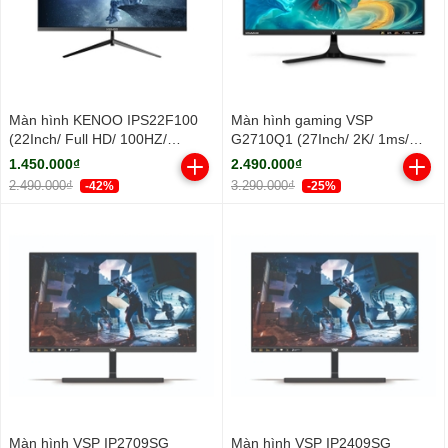
Màn hình KENOO IPS22F100
Màn hình gaming VSP
(22Inch/ Full HD/ 100HZ/
G2710Q1 (27Inch/ 2K/ 1ms/
250cd/m2/ IPS)
100HZ/ 300cd/m2/ IPS)
1.450.000₫
2.490.000₫
2.490.000₫
3.290.000₫
-42%
-25%
Màn hình VSP IP2709SG
Màn hình VSP IP2409SG