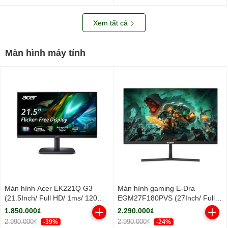
nhôm/ 2Y)
Xem tất cả
Màn hình máy tính
Màn hình Acer EK221Q G3
Màn hình gaming E-Dra
(21.5Inch/ Full HD/ 1ms/ 120Hz/
EGM27F180PVS (27Inch/ Full
250cd/m2/ IPS)
HD/ 1ms/ 180Hz/ 250cd/m2/
1.850.000₫
2.290.000₫
IPS)
2.990.000₫
2.990.000₫
-39%
-24%