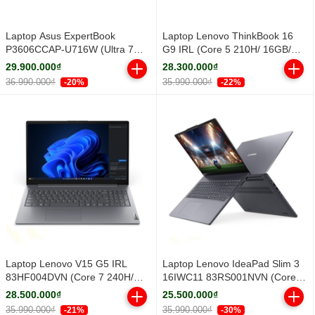
Laptop Asus ExpertBook
Laptop Lenovo ThinkBook 16
P3606CCAP-U716W (Ultra 7
G9 IRL (Core 5 210H/ 16GB/
255H/ 16GB/ 512GB SSD/ 16
512GB SSD/ 16 inch WUXGA/
29.900.000₫
28.300.000₫
inch WUXGA/ Win11/ Grey)
Win11/ Grey/ Vỏ nhôm/ 2Y)
36.990.000₫
35.990.000₫
-20%
-22%
Laptop Lenovo V15 G5 IRL
Laptop Lenovo IdeaPad Slim 3
83HF004DVN (Core 7 240H/
16IWC11 83RS001NVN (Core 5
16GB/ 512GB SSD/ 15.6 inch
320H/ 16GB/ 512GB SSD/ 16
28.500.000₫
25.500.000₫
FHD/ Win11/ Grey/ 2Y)
inch WUXGA/ Win11/ Grey/ Vỏ
35.990.000₫
35.990.000₫
-21%
-30%