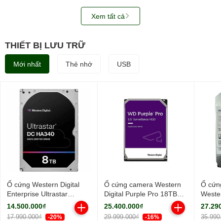
Xem tất cả
THIẾT BỊ LƯU TRỮ
Mới nhất
Thẻ nhớ
USB
Ổ cứng Western Digital
Ổ cứng camera Western
Ổ cứn
Enterprise Ultrastar
Digital Purple Pro 18TB
Wester
HA340 8TB 7200RPM
WD181PURP (3.5Inch/
18TB
14.500.000₫
25.400.000₫
27.29
256MB-
7200rpm/ Cache 256MB/
WUH7
17.990.000₫
29.999.000₫
35.990
-20%
-16%