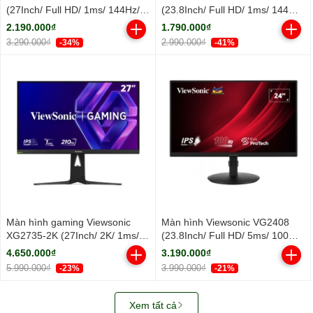
(27Inch/ Full HD/ 1ms/ 144Hz/
(23.8Inch/ Full HD/ 1ms/ 144Hz/
300cd/m2/ IPS)
300cd/m2/ IPS)
2.190.000₫
1.790.000₫
3.290.000₫
2.990.000₫
-34%
-41%
Màn hình gaming Viewsonic
Màn hình Viewsonic VG2408
XG2735-2K (27Inch/ 2K/ 1ms/
(23.8Inch/ Full HD/ 5ms/ 100HZ/
210Hz/ 400cd/m2/ IPS)
250cd/m2/ LED/ Tích hợp Loa)
4.650.000₫
3.190.000₫
5.990.000₫
3.990.000₫
-23%
-21%
Xem tất cả