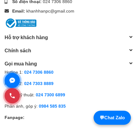
Số điện thoại:
024 7306 8860
Email:
khanhhanpc@gmail.com
Hỗ trợ khách hàng
Chính sách
Gọi mua hàng
Hotline 1:
024 7306 8860
Hotline 2:
024 7303 8889
Hỗ trợ kỹ thuật:
024 7300 6899
Phản ánh, góp ý:
0984 585 835
Fanpage:
💬
Chat Zalo