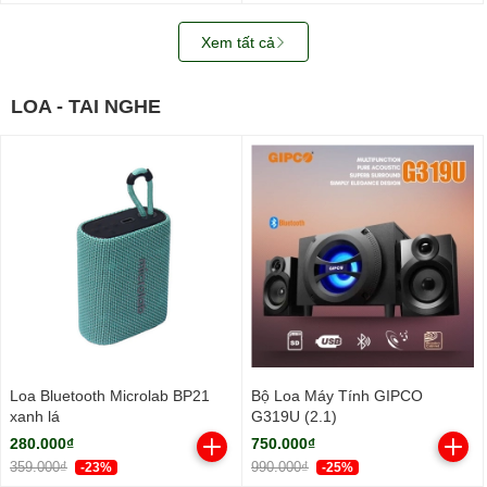
Xem tất cả
LOA - TAI NGHE
Loa Bluetooth Microlab BP21
Bộ Loa Máy Tính GIPCO
xanh lá
G319U (2.1)
280.000₫
750.000₫
359.000₫
990.000₫
-23%
-25%