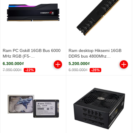
Ram PC Gskill 16GB Bus 6000
Ram desktop Hiksemi 16GB
MHz RGB (F5-
DDR5 bus 4800Mhz
6000J3636F16GX1-TZ5RK)
(HSC516U48Z1-16G)
6.300.000₫
5.200.000₫
7.990.000₫
6.990.000₫
-22%
-26%