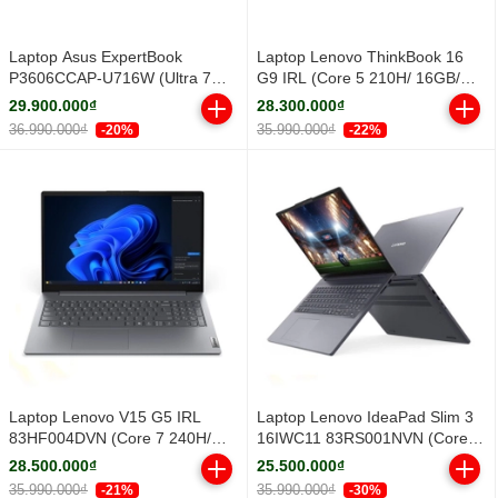
Laptop Asus ExpertBook
Laptop Lenovo ThinkBook 16
P3606CCAP-U716W (Ultra 7
G9 IRL (Core 5 210H/ 16GB/
255H/ 16GB/ 512GB SSD/ 16
512GB SSD/ 16 inch WUXGA/
29.900.000₫
28.300.000₫
inch WUXGA/ Win11/ Grey)
Win11/ Grey/ Vỏ nhôm/ 2Y)
36.990.000₫
35.990.000₫
-20%
-22%
Laptop Lenovo V15 G5 IRL
Laptop Lenovo IdeaPad Slim 3
83HF004DVN (Core 7 240H/
16IWC11 83RS001NVN (Core 5
16GB/ 512GB SSD/ 15.6 inch
320H/ 16GB/ 512GB SSD/ 16
28.500.000₫
25.500.000₫
FHD/ Win11/ Grey/ 2Y)
inch WUXGA/ Win11/ Grey/ Vỏ
35.990.000₫
35.990.000₫
-21%
-30%