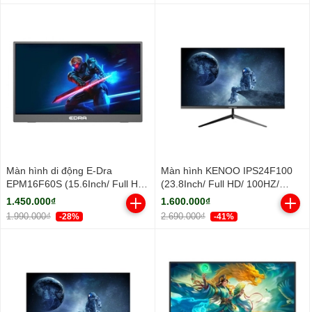
Màn hình di động E-Dra
Màn hình KENOO IPS24F100
EPM16F60S (15.6Inch/ Full HD/
(23.8Inch/ Full HD/ 100HZ/
5ms/ IPS)
250cd/m2/ IPS)
1.450.000₫
1.600.000₫
1.990.000₫
2.690.000₫
-28%
-41%