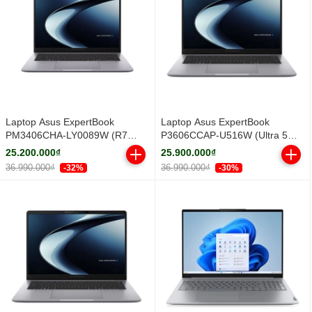
Laptop Asus ExpertBook
Laptop Asus ExpertBook
PM3406CHA-LY0089W (R7
P3606CCAP-U516W (Ultra 5
8840HS/ 16GB/ 512GB SSD/ 14
225H/ 16GB/ 512GB SSD/ 16
25.200.000₫
25.900.000₫
inch WUXGA/ Win11/ Grey/ Vỏ
inch WUXGA/ Win11/ Grey)
36.990.000₫
36.990.000₫
-32%
-30%
nhôm)