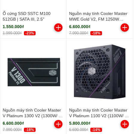
Ổ cứng SSD SSTC M100
Nguồn máy tính Cooler Master
512GB | SATA III, 2.5"
MWE Gold V2, FM 1250W
ATX3.1 A/EU Cable (80 Plus
1.550.000₫
6.600.000₫
Gold/ Full-Modular/ ATX/ Đen)
1.999.000₫
7.990.000₫
-23%
-18%
Nguồn máy tính Cooler Master
Nguồn máy tính Cooler Master
V Platinum 1300 V2 (1300W/ 80
V Platinum 1100 V2 (1100W/ 80
Plus Platinum/ Full-Modular/
Plus Platinum/ Full-Modular/
6.600.000₫
5.800.000₫
ATX/ Đen)
ATX/ Đen)
7.990.000₫
6.690.000₫
-18%
-14%