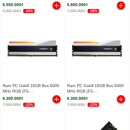
3.3Ghz/ Turbo 5.3GHz/ 18
DDR5 5600MHz
6.550.000₫
5.800.000₫
Cores/ 18 Threads/ Cache
9.900.000₫
7.990.000₫
-34%
-28%
30MB)
Ram PC Gskill 16GB Bus 6000
Ram PC Gskill 16GB Bus 6000
MHz RGB (F5-
MHz RGB (F5-
6000J3636F16GX1-TZ5RW)
6000J3636F16GX1-TZ5RS)
6.300.000₫
6.300.000₫
7.990.000₫
7.990.000₫
-22%
-22%