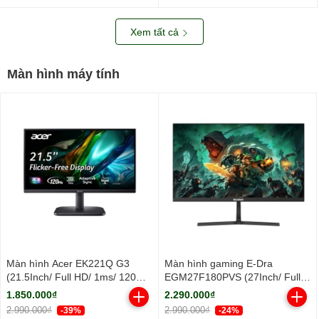
nhôm/ 2Y)
Xem tất cả
Màn hình máy tính
Màn hình Acer EK221Q G3
Màn hình gaming E-Dra
(21.5Inch/ Full HD/ 1ms/ 120Hz/
EGM27F180PVS (27Inch/ Full
250cd/m2/ IPS)
HD/ 1ms/ 180Hz/ 250cd/m2/
1.850.000₫
2.290.000₫
IPS)
2.990.000₫
2.990.000₫
-39%
-24%