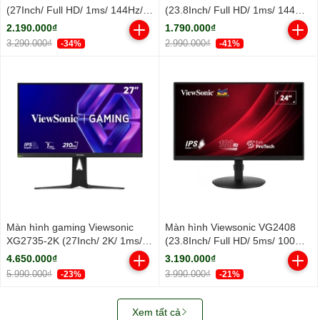
(27Inch/ Full HD/ 1ms/ 144Hz/
(23.8Inch/ Full HD/ 1ms/ 144Hz/
300cd/m2/ IPS)
300cd/m2/ IPS)
2.190.000₫
1.790.000₫
3.290.000₫
2.990.000₫
-34%
-41%
Màn hình gaming Viewsonic
Màn hình Viewsonic VG2408
XG2735-2K (27Inch/ 2K/ 1ms/
(23.8Inch/ Full HD/ 5ms/ 100HZ/
210Hz/ 400cd/m2/ IPS)
250cd/m2/ LED/ Tích hợp Loa)
4.650.000₫
3.190.000₫
5.990.000₫
3.990.000₫
-23%
-21%
Xem tất cả