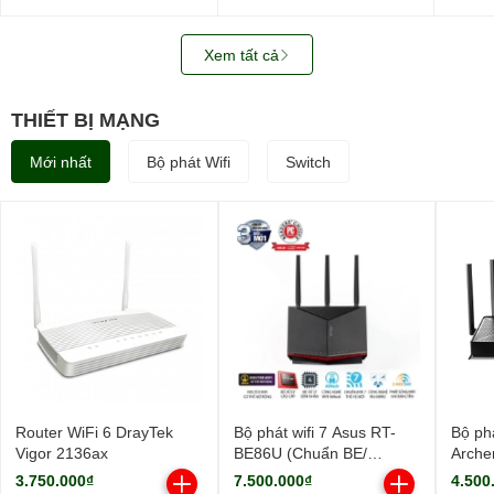
WUS721208BLE6L4
SATA3)
0B487
3.5in
512M
Xem tất cả
THIẾT BỊ MẠNG
Mới nhất
Bộ phát Wifi
Switch
Router WiFi 6 DrayTek
Bộ phát wifi 7 Asus RT-
Bộ phá
Vigor 2136ax
BE86U (Chuẩn BE/
Arche
BE6800Mbps/ 3 Ăng-ten
9700M
3.750.000₫
7.500.000₫
4.500