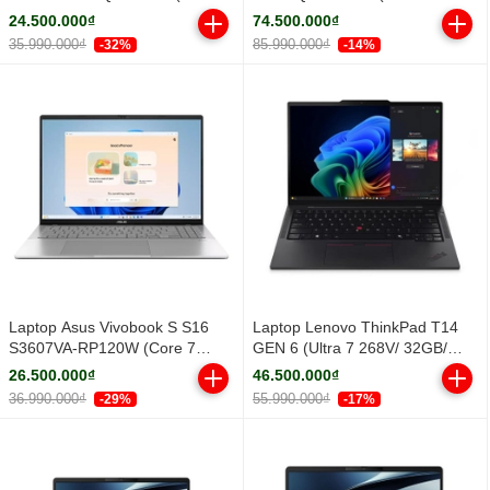
Core Ultra 5 322 | Integrated
32GB/ 1TB SSD/ RTX PRO 500
24.500.000₫
74.500.000₫
Intel® Graphics | 14 inch
6GB/ 14.5inch WUXGA/ Win 11
35.990.000₫
85.990.000₫
-32%
-14%
WUXGA IPS | 16GB | 512GB |
Pro/ Black/ Vỏ nhôm/ 3Y)
Win 11 | Xám)
Laptop Asus Vivobook S S16
Laptop Lenovo ThinkPad T14
S3607VA-RP120W (Core 7
GEN 6 (Ultra 7 268V/ 32GB/
240H/ 16GB/ 512GB SSD/ 16
512GB SSD/ 14 inch WUXGA/
26.500.000₫
46.500.000₫
inch WUXGA/ Win11/ Silver/ Vỏ
NoOS/ Black/ Vỏ nhôm/ 3Y)
36.990.000₫
55.990.000₫
-29%
-17%
nhôm)