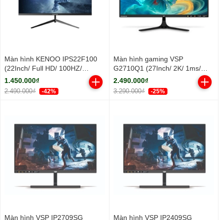
Màn hình KENOO IPS22F100
Màn hình gaming VSP
(22Inch/ Full HD/ 100HZ/
G2710Q1 (27Inch/ 2K/ 1ms/
250cd/m2/ IPS)
100HZ/ 300cd/m2/ IPS)
1.450.000₫
2.490.000₫
2.490.000₫
3.290.000₫
-42%
-25%
Màn hình VSP IP2709SG
Màn hình VSP IP2409SG