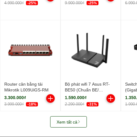
ngoài, 1 ăng-ten ngầm/
ngoài
4.990.000₫
9.900.000₫
6.990.
-25%
-25%
AIMesh)
Router cân bằng tải
Bộ phát wifi 7 Asus RT-
Switc
Mikrotik L009UiGS-RM
BE50 (Chuẩn BE/
(Giga
BE3600Mbps/ 4 Ăng-ten
Cổng/
3.300.000₫
1.590.000₫
1.350
ngoài/ Wifi Mesh/ 45User)
3.999.000₫
2.290.000₫
1.990.
-18%
-31%
Xem tất cả