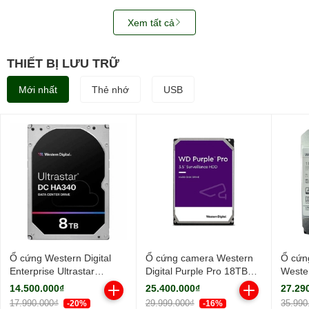
Xem tất cả
THIẾT BỊ LƯU TRỮ
Mới nhất
Thẻ nhớ
USB
Ổ cứng Western Digital
Ổ cứng camera Western
Ổ cứn
Enterprise Ultrastar
Digital Purple Pro 18TB
Wester
HA340 8TB 7200RPM
WD181PURP (3.5Inch/
18TB
14.500.000₫
25.400.000₫
27.29
256MB-
7200rpm/ Cache 256MB/
WUH7
17.990.000₫
29.999.000₫
35.990
-20%
-16%