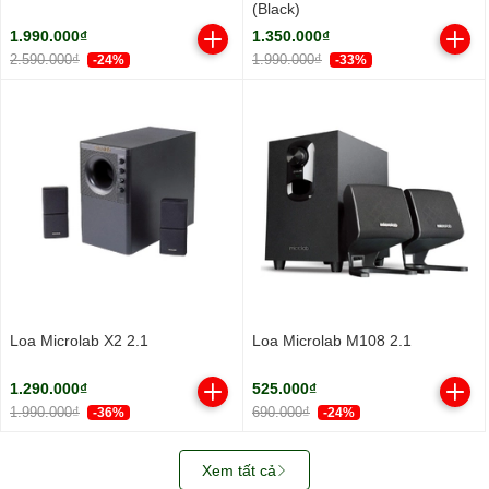
(Black)
1.990.000₫
1.350.000₫
2.590.000₫
1.990.000₫
-24%
-33%
Loa Microlab X2 2.1
Loa Microlab M108 2.1
1.290.000₫
525.000₫
1.990.000₫
690.000₫
-36%
-24%
Xem tất cả