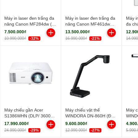
Máy in laser đen trắng đa
Máy in laser đen trắng đa
Máy i
năng Canon MF284dw (In
năng Canon MF461dw
đa ch
đảo mặt| Copy| Scan| ADF
(NK)
MF45
7.500.000₫
13.500.000₫
12.90
A4| A5| USB| LAN| WIFI)
10.990.000₫
16.990.000₫
14.99
-32%
-21%
Máy chiếu gần Acer
Máy chiếu vật thể
Máy c
S1386WHN (DLP/ 3600
WINDORA DN-860H (Độ
WIND
Ansi Lumens/ WXGA)
sáng sắc nét/ Full HD)
sáng s
17.990.000₫
9.600.000₫
4.900
24.990.000₫
12.990.000₫
5.990.
-29%
-27%