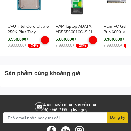
CPU Intel Core Ultra 5
RAM laptop ADATA
Ram PC Gskil
250K Plus Tray
AD5S560016G-S (1 x
Bus 6000 MH
(Socket 1851/ Base
16GB) DDR5
(F5-
6.550.000₫
5.800.000₫
6.300.000₫
3.3Ghz/ Turbo
5600MHz
6000J3636F1
9.900.000₫
7.990.000₫
7.990.000₫
-34%
-28%
-2
5.3GHz/ 18 Cores/ 18
TZ5RW)
Threads/ Cache
30MB)
Sản phẩm cùng khoảng giá
Bạn muốn nhận khuyến mãi
đặc biệt? Đăng ký ngay.
Đăng ký