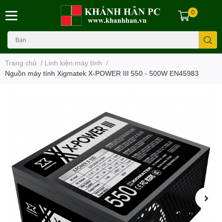
0
Trang chủ
/
Linh kiện máy tính
/
Nguồn máy tính Xigmatek X-POWER III 550 - 500W EN45983