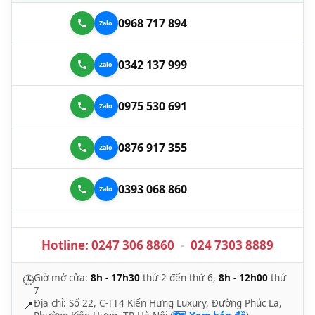
0968 717 894
0342 137 999
0975 530 691
0876 917 355
0393 068 860
Hotline:
0247 306 8860
-
024 7303 8889
Giờ mở cửa:
8h - 17h30
thứ 2 đến thứ 6,
8h - 12h00
thứ
🕒
7
Địa chỉ: Số 22, C-TT4 Kiến Hưng Luxury, Đường Phúc La,
📍