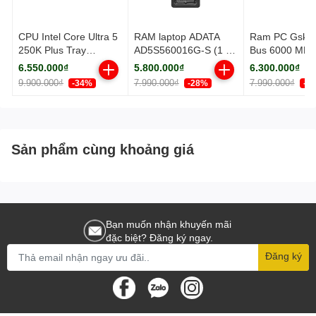
CPU Intel Core Ultra 5
RAM laptop ADATA
Ram PC Gskil
250K Plus Tray
AD5S560016G-S (1 x
Bus 6000 MH
(Socket 1851/ Base
16GB) DDR5
(F5-
6.550.000₫
5.800.000₫
6.300.000₫
3.3Ghz/ Turbo
5600MHz
6000J3636F1
9.900.000₫
7.990.000₫
7.990.000₫
-34%
-28%
-2
5.3GHz/ 18 Cores/ 18
TZ5RW)
Threads/ Cache
30MB)
Sản phẩm cùng khoảng giá
Bạn muốn nhận khuyến mãi
đặc biệt? Đăng ký ngay.
Đăng ký