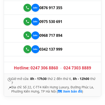
0876 917 355
0975 530 691
0968 717 894
0342 137 999
Hotline:
0247 306 8860
-
024 7303 8889
Giờ mở cửa:
8h - 17h30
thứ 2 đến thứ 6,
8h - 12h00
thứ
🕒
7
Địa chỉ: Số 22, C-TT4 Kiến Hưng Luxury, Đường Phúc La,
📍
Phường Kiến Hưng, TP Hà Nội (
🗺️ Xem bản đồ
)