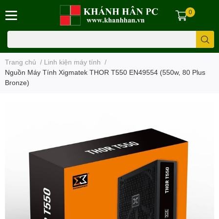
0
Trang chủ
/
Linh kiện máy tính
/
Nguồn Máy Tính Xigmatek THOR T550 EN49554 (550w, 80 Plus
Bronze)