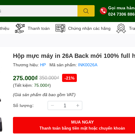
Gọi mua hàn
024 7306 886
 thiệu
Thanh toán
Chứng nhận các hãng
Tr
Hộp mực máy in 26A Back mới 100% full 
Thương hiệu:
HP
Mã sản phẩm:
INK0026A
275.000₫
350.000₫
-21%
(Tiết kiệm:
75.000₫
)
(Giá sản phẩm đã bao gồm VAT)
Số lượng:
MUA NGAY
Thanh toán bằng tiền mặt hoặc chuyển khoản