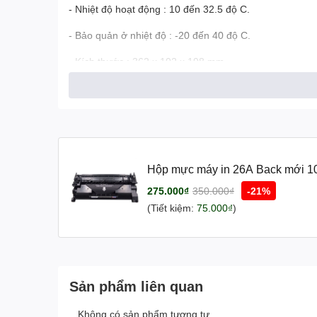
- Nhiệt độ hoạt động : 10 đến 32.5 độ C.
- Bảo quản ở nhiệt độ : -20 đến 40 độ C.
- Kích thước : 362 x 102 x 198 mm.
- Trọng lượng : ~ 1.0kg.
Hộp mực máy in 26A Back mới 10
275.000₫
350.000₫
-21%
(Tiết kiệm:
75.000₫
)
Sản phẩm liên quan
Không có sản phẩm tương tự