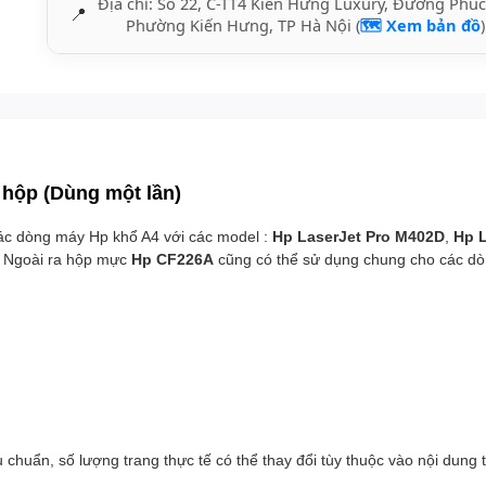
Địa chỉ: Số 22, C-TT4 Kiến Hưng Luxury, Đường Phúc
📍
Phường Kiến Hưng, TP Hà Nội (
🗺️ Xem bản đồ
)
 hộp (Dùng một lần)
ác dòng máy Hp khổ A4 với các model :
Hp LaserJet Pro M402D
,
Hp L
. Ngoài ra hộp mực
Hp CF226A
cũng có thể sử dụng chung cho các d
u chuẩn, số lượng trang thực tế có thể thay đổi tùy thuộc vào nội dung t