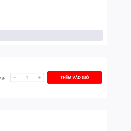
ng:
THÊM VÀO GIỎ