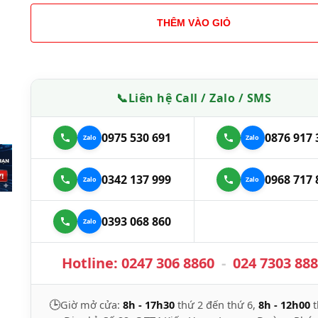
THÊM VÀO GIỎ
📞
Liên hệ Call / Zalo / SMS
0975 530 691
0876 917 
0342 137 999
0968 717 
0393 068 860
Hotline:
0247 306 8860
-
024 7303 88
🕒
Giờ mở cửa:
8h - 17h30
thứ 2 đến thứ 6,
8h - 12h00
t