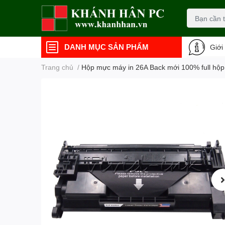
DANH MỤC SẢN PHẨM
Giới
Trang chủ
/
Hộp mực máy in 26A Back mới 100% full hộp