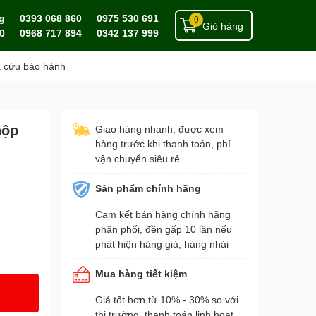
g
0393 068 860
0975 530 691
0
Giỏ hàng
0
0968 717 894
0342 137 999
a cứu bảo hành
hộp
Giao hàng nhanh, được xem
hàng trước khi thanh toán, phí
vận chuyển siêu rẻ
Sản phẩm chính hãng
Cam kết bán hàng chính hãng
phân phối, đền gấp 10 lần nếu
phát hiện hàng giả, hàng nhái
Mua hàng tiết kiệm
Giá tốt hơn từ 10% - 30% so với
thị trường, thanh toán linh hoạt,