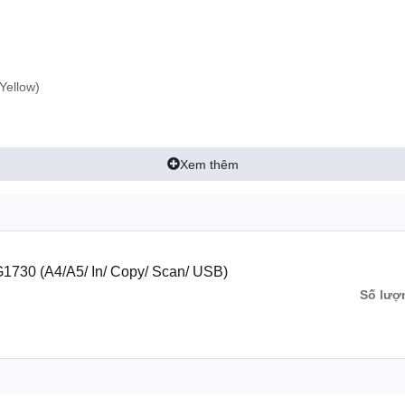
Yellow)
acOS 10
Xem thêm
146mm
7x267mm
730 (A4/A5/ In/ Copy/ Scan/ USB)
Số lượ