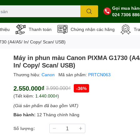
Gọi mua hàn
024 7306 886
 thiệu
Thanh toán
Chứng nhận các hãng
Tr
0 (A4/A5/ In/ Copy/ Scan/ USB)
Máy in phun màu Canon PIXMA G1730 (A4
In/ Copy/ Scan/ USB)
Thương hiệu:
Canon
Mã sản phẩm:
PRTCN063
2.550.000₫
3.990.000₫
-36%
(Tiết kiệm:
1.440.000₫
)
(Giá sản phẩm đã bao gồm VAT)
Bảo hành:
12 Tháng chính hãng
Số lượng: