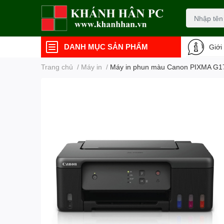
DANH MỤC SẢN PHẨM
Giới
Trang chủ
/
Máy in
/
Máy in phun màu Canon PIXMA G173