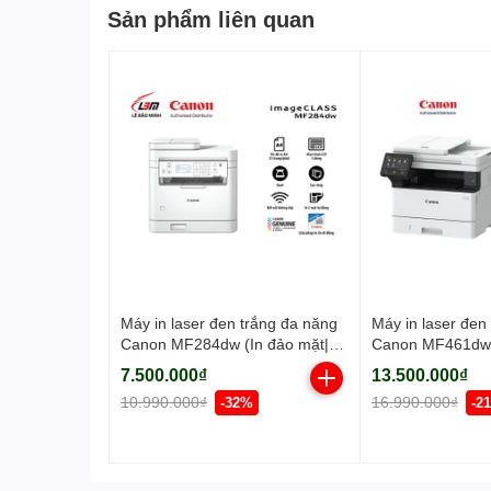
Sản phẩm liên quan
Máy in laser đen trắng đa năng
Máy in laser đen
Canon MF284dw (In đảo mặt|
Canon MF461dw
Copy| Scan| ADF A4| A5| USB|
7.500.000₫
13.500.000₫
LAN| WIFI)
10.990.000₫
16.990.000₫
-32%
-2