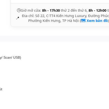
🕒
Giờ mở cửa:
8h - 17h30
thứ 2 đến thứ 6,
8h - 12h00
t
Địa chỉ: Số 22, C-TT4 Kiến Hưng Luxury, Đường Phúc
📍
Phường Kiến Hưng, TP Hà Nội (
🗺️ Xem bản đồ
)
y/ Scan/ USB)
út