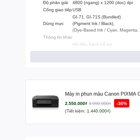
Độ phân giải
4800 (ngang) x 1200 (dọc) dpi
Cổng giao tiếp
USB
GI-71, GI-71S (Bundled)
Dùng mực
(Pigment Ink / Black),
(Dye-Based Ink / Cyan, Magenta, 
Thông tin khác
Hệ điều hành hỗ trợ
Mô tả khác
Windows 11 / 10 / 8.1 / 7 SP1/ M
- Cấu hình nhà máy : 416x330x
Kích thước
- Đầu ra/Khay mở rộng :416x55
Trọng lượng
4.6 Kg
Xuất xứ
Chính hãng
Máy in phun màu Canon PIXMA G1
2.550.000₫
3.990.000₫
-36%
(Tiết kiệm:
1.440.000₫
)