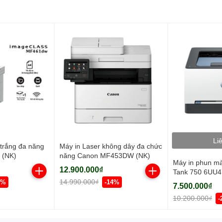
Li
 trắng đa năng
Máy in Laser không dây đa chức
 (NK)
năng Canon MF453DW (NK)
Máy in phun m
12.900.000₫
Tank 750 6UU47
Copy/ Scan/ Đả
14.990.000₫
1%
-14%
7.500.000₫
USB/ WIFI)
10.200.000₫
-