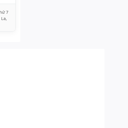
hứ 7
 La,