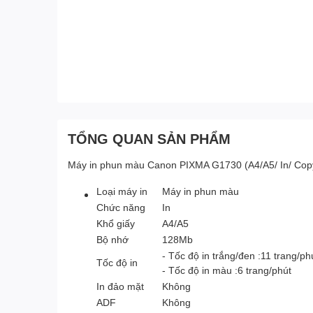
TỔNG QUAN SẢN PHẨM
Máy in phun màu Canon PIXMA G1730 (A4/A5/ In/ Cop
Loại máy in
Máy in phun màu
Chức năng
In
Khổ giấy
A4/A5
Bộ nhớ
128Mb
- Tốc độ in trắng/đen :11 trang/ph
Tốc độ in
- Tốc độ in màu :6 trang/phút
In đảo mặt
Không
ADF
Không