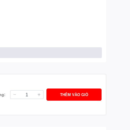
ng:
THÊM VÀO GIỎ