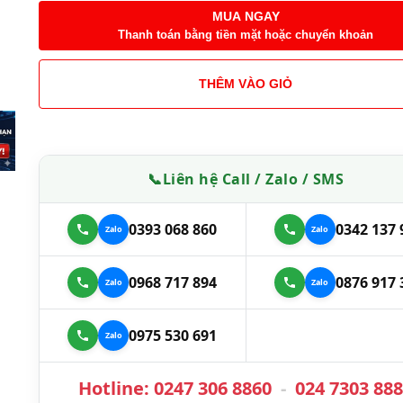
MUA NGAY
Thanh toán bằng tiền mặt hoặc chuyển khoản
THÊM VÀO GIỎ
📞
Liên hệ Call / Zalo / SMS
0393 068 860
0342 137 
0968 717 894
0876 917 
0975 530 691
Hotline:
0247 306 8860
-
024 7303 88