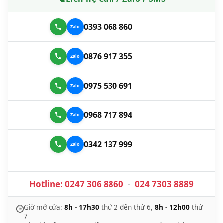
0393 068 860
0876 917 355
0975 530 691
0968 717 894
0342 137 999
Hotline:
0247 306 8860
-
024 7303 8889
Giờ mở cửa:
8h - 17h30
thứ 2 đến thứ 6,
8h - 12h00
thứ
🕒
7