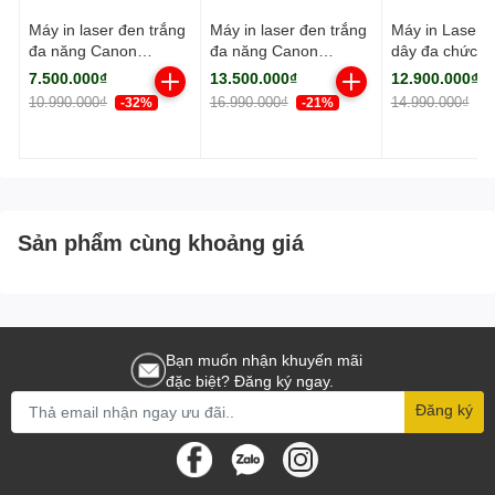
Máy in laser đen trắng
Máy in laser đen trắng
Máy in Laser 
đa năng Canon
đa năng Canon
dây đa chức n
MF284dw (In đảo mặt|
MF461dw (NK)
Canon MF45
7.500.000₫
13.500.000₫
12.900.000₫
Copy| Scan| ADF A4|
(NK)
10.990.000₫
16.990.000₫
14.990.000₫
-32%
-21%
-
A5| USB| LAN| WIFI)
Sản phẩm cùng khoảng giá
Bạn muốn nhận khuyến mãi
đặc biệt? Đăng ký ngay.
Đăng ký