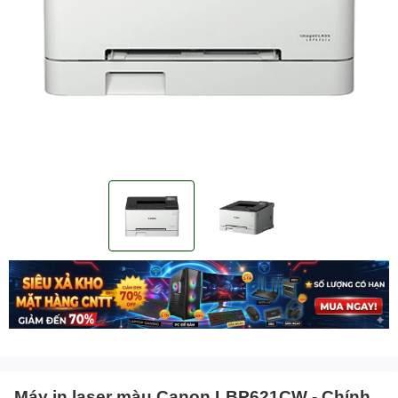
Máy in laser màu Canon LBP621CW - Chính