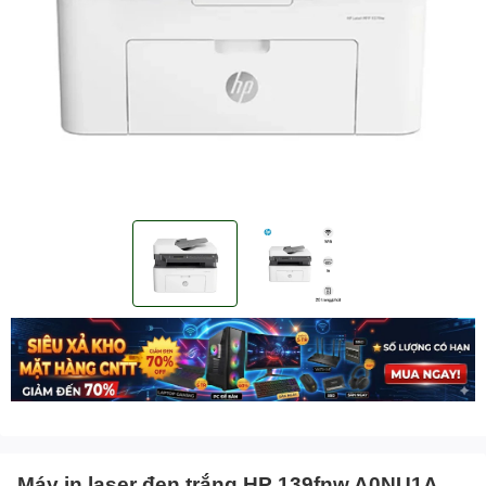
Máy in laser đen trắng HP 139fnw A0NU1A