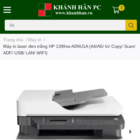
0
Trang chủ
/
Máy in
/
Máy in laser đen trắng HP 139fnw A0NU1A (A4/A5/ In/ Copy/ Scan/
ADF/ USB/ LAN/ WIFI)