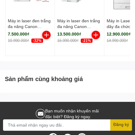
Máy in laser đen trắng
Máy in laser đen trắng
Máy in Laser 
đa năng Canon
đa năng Canon
dây đa chức n
MF284dw (In đảo mặt|
MF461dw (NK)
Canon MF45
7.500.000₫
13.500.000₫
12.900.000₫
Copy| Scan| ADF A4|
(NK)
10.990.000₫
16.990.000₫
14.990.000₫
-32%
-21%
-
A5| USB| LAN| WIFI)
Sản phẩm cùng khoảng giá
Bạn muốn nhận khuyến mãi
đặc biệt? Đăng ký ngay.
Đăng ký