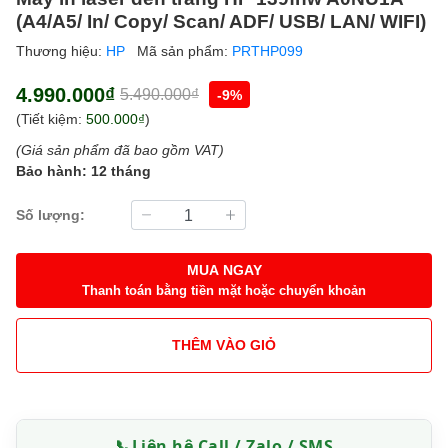
(A4/A5/ In/ Copy/ Scan/ ADF/ USB/ LAN/ WIFI)
Thương hiệu:
HP
Mã sản phẩm:
PRTHP099
4.990.000₫
5.490.000₫
-9%
(Tiết kiệm:
500.000₫
)
(Giá sản phẩm đã bao gồm VAT)
Bảo hành: 12 tháng
Số lượng:
MUA NGAY
Thanh toán bằng tiền mặt hoặc chuyển khoản
THÊM VÀO GIỎ
📞
Liên hệ Call / Zalo / SMS