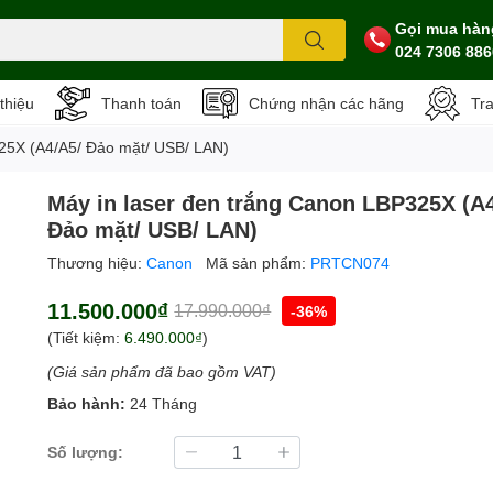
Gọi mua hàn
024 7306 886
 thiệu
Thanh toán
Chứng nhận các hãng
Tr
325X (A4/A5/ Đảo mặt/ USB/ LAN)
Máy in laser đen trắng Canon LBP325X (A
Đảo mặt/ USB/ LAN)
Thương hiệu:
Canon
Mã sản phẩm:
PRTCN074
11.500.000₫
17.990.000₫
-36%
(Tiết kiệm:
6.490.000₫
)
(Giá sản phẩm đã bao gồm VAT)
Bảo hành:
24 Tháng
Số lượng: