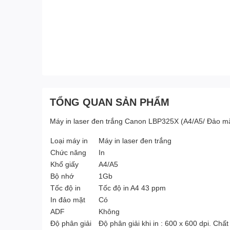
TỔNG QUAN SẢN PHẨM
Máy in laser đen trắng Canon LBP325X (A4/A5/ Đảo m
Loại máy in
Máy in laser đen trắng
Chức năng
In
Khổ giấy
A4/A5
Bộ nhớ
1Gb
Tốc độ in
Tốc độ in A4 43 ppm
In đảo mặt
Có
ADF
Không
Độ phân giải
Độ phân giải khi in : 600 x 600 dpi. C