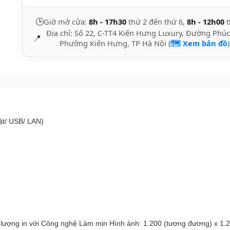
🕒
Giờ mở cửa:
8h - 17h30
thứ 2 đến thứ 6,
8h - 12h00
t
Địa chỉ: Số 22, C-TT4 Kiến Hưng Luxury, Đường Phúc
📍
Phường Kiến Hưng, TP Hà Nội (
🗺️ Xem bản đồ
)
ặt/ USB/ LAN)
hất lượng in với Công nghệ Làm mịn Hình ảnh: 1.200 (tương đương) x 1