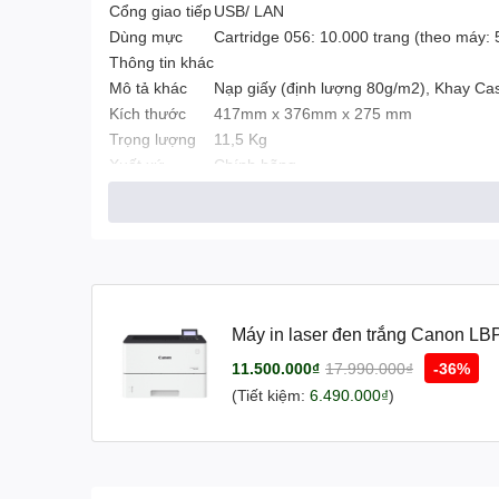
Cổng giao tiếp
USB/ LAN
Dùng mực
Cartridge 056: 10.000 trang (theo máy: 
Thông tin khác
Mô tả khác
Nạp giấy (định lượng 80g/m2), Khay Cass
Kích thước
417mm x 376mm x 275 mm
Trọng lượng
11,5 Kg
Xuất xứ
Chính hãng
Máy in laser đen trắng Canon L
11.500.000₫
17.990.000₫
-36%
(Tiết kiệm:
6.490.000₫
)