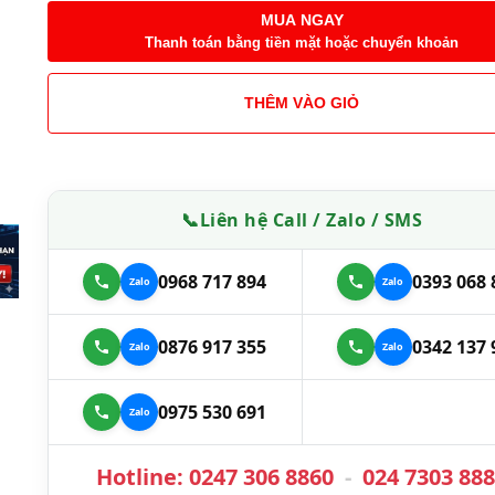
MUA NGAY
Thanh toán bằng tiền mặt hoặc chuyển khoản
THÊM VÀO GIỎ
📞
Liên hệ Call / Zalo / SMS
0968 717 894
0393 068 
0876 917 355
0342 137 
0975 530 691
Hotline:
0247 306 8860
-
024 7303 88