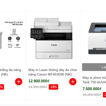
Li
 trắng đa năng
Máy in Laser không dây đa chức
 (NK)
năng Canon MF453DW (NK)
Máy in phun m
12.900.000₫
Tank 750 6UU47
Copy/ Scan/ Đả
14.990.000₫
1%
-14%
7.500.000₫
USB/ WIFI)
10.200.000₫
-