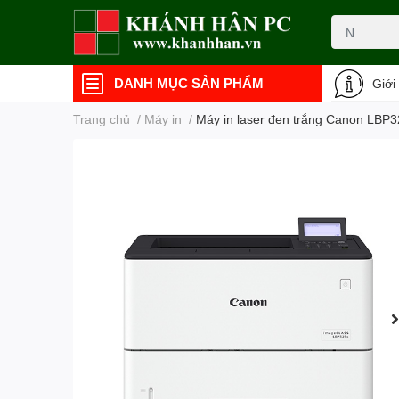
DANH MỤC SẢN PHẨM
Giới
Trang chủ
/
Máy in
/
Máy in laser đen trắng Canon LBP