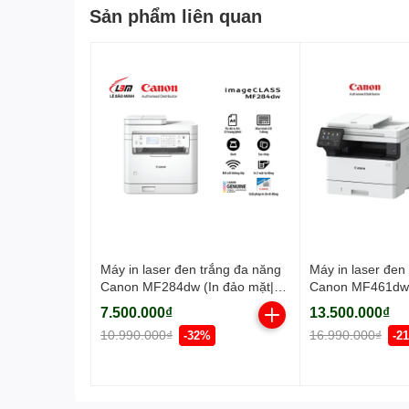
Sản phẩm liên quan
Máy in laser đen trắng đa năng
Máy in laser đen
Canon MF284dw (In đảo mặt|
Canon MF461dw
Copy| Scan| ADF A4| A5| USB|
7.500.000₫
13.500.000₫
LAN| WIFI)
10.990.000₫
16.990.000₫
-32%
-2