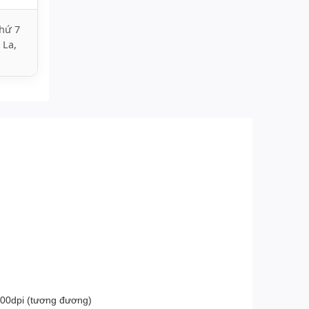
hứ 7
 La,
.200dpi (tương đương)