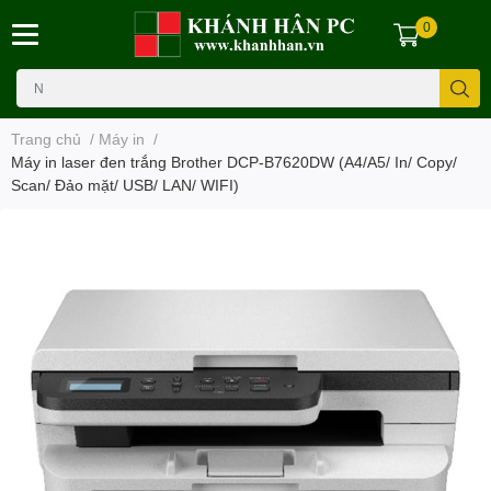
0
Trang chủ
/
Máy in
/
Máy in laser đen trắng Brother DCP-B7620DW (A4/A5/ In/ Copy/
Scan/ Đảo mặt/ USB/ LAN/ WIFI)