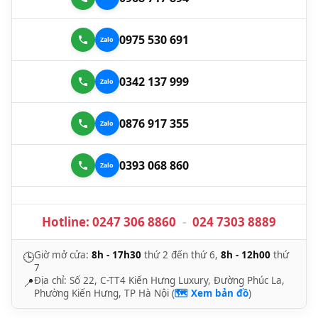
0975 530 691
0342 137 999
0876 917 355
0393 068 860
Hotline:
0247 306 8860
-
024 7303 8889
Giờ mở cửa:
8h - 17h30
thứ 2 đến thứ 6,
8h - 12h00
thứ
🕒
7
Địa chỉ: Số 22, C-TT4 Kiến Hưng Luxury, Đường Phúc La,
📍
Phường Kiến Hưng, TP Hà Nội (
🗺️ Xem bản đồ
)