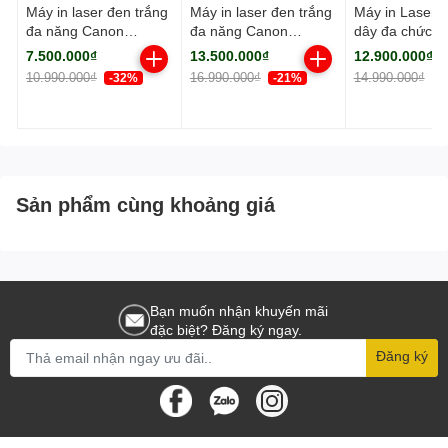
Máy in laser đen trắng
Máy in laser đen trắng
Máy in Laser 
đa năng Canon
đa năng Canon
dây đa chức n
MF284dw (In đảo mặt|
MF461dw (NK)
Canon MF45
7.500.000₫
13.500.000₫
12.900.000₫
Copy| Scan| ADF A4|
(NK)
10.990.000₫
16.990.000₫
14.990.000₫
-32%
-21%
-
A5| USB| LAN| WIFI)
Sản phẩm cùng khoảng giá
Bạn muốn nhận khuyến mãi
đặc biệt? Đăng ký ngay.
Đăng ký