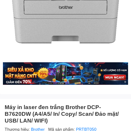
Máy in laser đen trắng Brother DCP-
B7620DW (A4/A5/ In/ Copy/ Scan/ Đảo mặt/
USB/ LAN/ WIFI)
Thương hiệu:
Brother
Mã sản phẩm:
PRTBT050