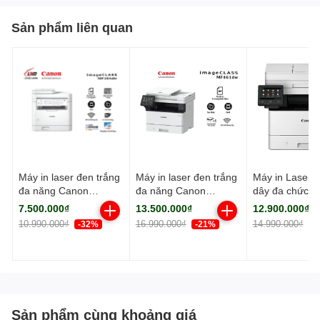
Sản phẩm liên quan
Máy in laser đen trắng
Máy in laser đen trắng
Máy in Laser 
đa năng Canon
đa năng Canon
dây đa chức n
MF284dw (In đảo mặt|
MF461dw (NK)
Canon MF45
7.500.000₫
13.500.000₫
12.900.000₫
Copy| Scan| ADF A4|
(NK)
10.990.000₫
16.990.000₫
14.990.000₫
-32%
-21%
-
A5| USB| LAN| WIFI)
Sản phẩm cùng khoảng giá