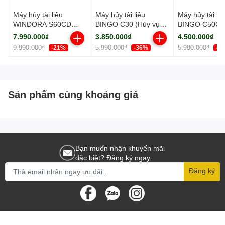
Máy hủy tài liệu
Máy hủy tài liệu
Máy hủy tài liệ
WINDORA S60CD
BINGO C30 (Hủy vụn/
BINGO C50CD
(Hủy vụn/ 17-21
6-8 Tờ/lần/ A4/A5)
vụn/ 10-12 Tờ/
7.990.000₫
3.850.000₫
4.500.000₫
Tờ/lần/ A4/A5)
A4/A5)
9.990.000₫
5.990.000₫
5.990.000₫
-21%
-36%
-2
Sản phẩm cùng khoảng giá
Bạn muốn nhận khuyến mãi
đặc biệt? Đăng ký ngay.
Đăng ký