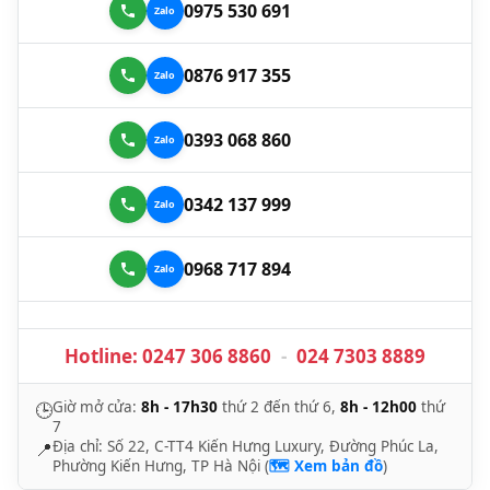
0975 530 691
0876 917 355
0393 068 860
0342 137 999
0968 717 894
Hotline:
0247 306 8860
-
024 7303 8889
Giờ mở cửa:
8h - 17h30
thứ 2 đến thứ 6,
8h - 12h00
thứ
🕒
7
Địa chỉ: Số 22, C-TT4 Kiến Hưng Luxury, Đường Phúc La,
📍
Phường Kiến Hưng, TP Hà Nội (
🗺️ Xem bản đồ
)