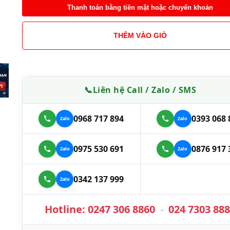
Thanh toán bằng tiền mặt hoặc chuyển khoản
THÊM VÀO GIỎ
📞
Liên hệ Call / Zalo / SMS
0968 717 894
0393 068 
0975 530 691
0876 917 
0342 137 999
Hotline:
0247 306 8860
-
024 7303 88