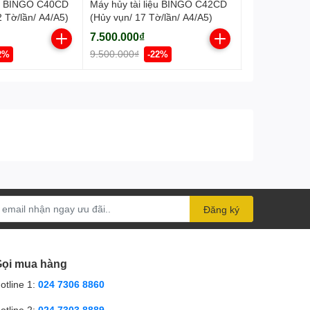
ệu BINGO C40CD
Máy hủy tài liệu BINGO C42CD
Máy hủy tài l
 Tờ/lần/ A4/A5)
(Hủy vụn/ 17 Tờ/lần/ A4/A5)
(Hủy vụn/ 17-
7.500.000₫
7.850.000₫
9.500.000₫
9.999.000₫
2%
-22%
Đăng ký
ọi mua hàng
otline 1:
024 7306 8860
otline 2:
024 7303 8889