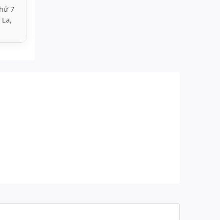
hứ 7
 La,