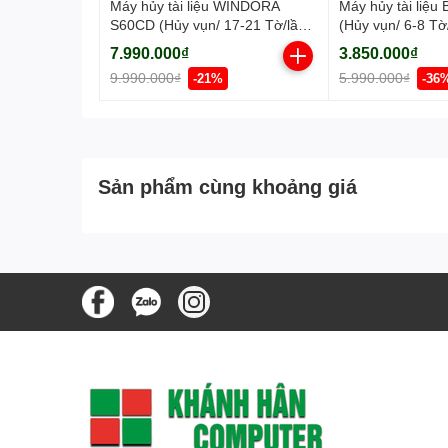
Máy hủy tài liệu WINDORA
Máy hủy tài liệ
S60CD (Hủy vụn/ 17-21 Tờ/lần/
(Hủy vụn/ 6-8 Tờ
A4/A5)
7.990.000₫
3.850.000₫
9.990.000₫
5.990.000₫
-21%
-36
Sản phẩm cùng khoảng giá