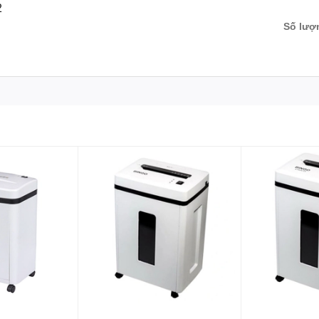
2
Số lượ