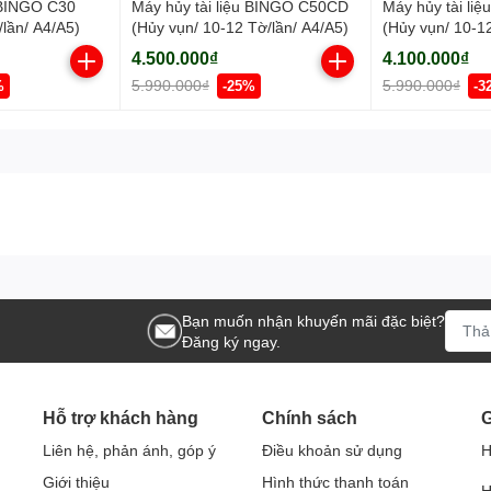
u BINGO C30
Máy hủy tài liệu BINGO C50CD
Máy hủy tài li
/lần/ A4/A5)
(Hủy vụn/ 10-12 Tờ/lần/ A4/A5)
(Hủy vụn/ 10-12
4.500.000₫
4.100.000₫
5.990.000₫
5.990.000₫
%
-25%
-3
Bạn muốn nhận khuyến mãi đặc biệt?
Đăng ký ngay.
Hỗ trợ khách hàng
Chính sách
G
Liên hệ, phản ánh, góp ý
Điều khoản sử dụng
H
Giới thiệu
Hình thức thanh toán
H