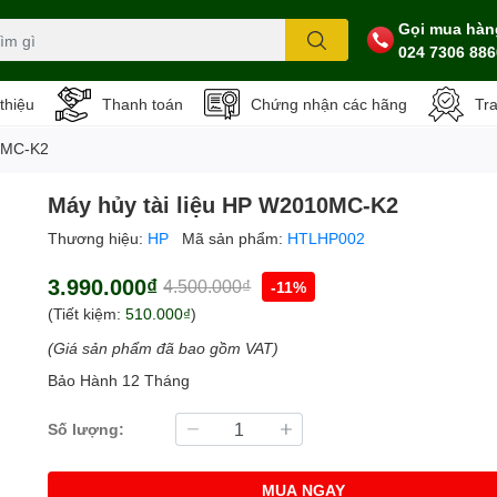
Gọi mua hàn
024 7306 886
 thiệu
Thanh toán
Chứng nhận các hãng
Tr
10MC-K2
Máy hủy tài liệu HP W2010MC-K2
Thương hiệu:
HP
Mã sản phẩm:
HTLHP002
3.990.000₫
4.500.000₫
-11%
(Tiết kiệm:
510.000₫
)
(Giá sản phẩm đã bao gồm VAT)
Bảo Hành 12 Tháng
Số lượng:
MUA NGAY