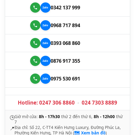
0342 137 999
0968 717 894
0393 068 860
0876 917 355
0975 530 691
Hotline:
0247 306 8860
-
024 7303 8889
Giờ mở cửa:
8h - 17h30
thứ 2 đến thứ 6,
8h - 12h00
thứ
🕒
7
Địa chỉ: Số 22, C-TT4 Kiến Hưng Luxury, Đường Phúc La,
📍
Phường Kiến Hưng, TP Hà Nội (
🗺️ Xem bản đồ
)