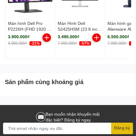
Màn hình Dell Pro
Màn Hình Dell
Màn hình gami
P2226H (FHD 1920 x
S2425HSM (23.8 inch
Alienware AW
1080/ IPS/ 100Hz/ 8
- IPS - FHD - 144Hz -
(27Inch/ 2K/ 1
3.900.000₫
3.490.000₫
6.500.000₫
ms)
1ms - Speaker)
180Hz/ Fast I
4.900.000₫
7.990.000₫
7.990.000₫
-21%
-57%
-1
Sản phẩm cùng khoảng giá
Bạn muốn nhận khuyến mãi
đặc biệt? Đăng ký ngay.
Đăng ký