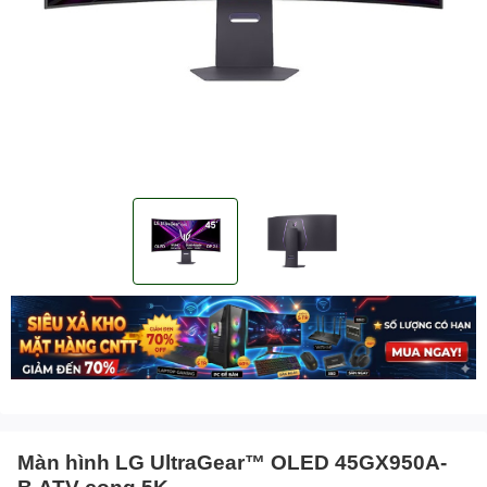
Màn hình LG UltraGear™ OLED 45GX950A-
B.ATV cong 5K