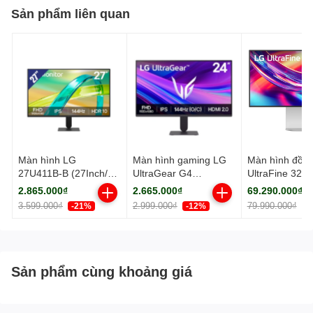
Sản phẩm liên quan
Màn hình LG
Màn hình gaming LG
Màn hình đồ 
27U411B-B (27Inch/
UltraGear G4
UltraFine 32U
Full HD/ 1ms/ 144Hz/
24G411A-B (24Inch/
(31.5Inch/ 6K 
2.865.000₫
2.665.000₫
69.290.000₫
250cd/m2/ IPS)
Full HD/ 1ms/ 144Hz/
3456)/ 5ms/ 4
3.599.000₫
2.999.000₫
79.990.000₫
-21%
-12%
-
250cd/m2/ IPS Black)
cd/m2/ Nano I
USB-C)
Sản phẩm cùng khoảng giá