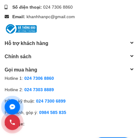
Số điện thoại:
024 7306 8860
Email:
khanhhanpc@gmail.com
Hỗ trợ khách hàng
Chính sách
Gọi mua hàng
Hotline 1:
024 7306 8860
Hotline 2:
024 7303 8889
Hỗ trợ kỹ thuật:
024 7300 6899
Phản ánh, góp ý:
0984 585 835
Fanpage: