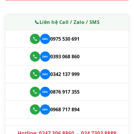
📞
Liên hệ Call / Zalo / SMS
0975 530 691
0393 068 860
0342 137 999
0876 917 355
0968 717 894
Hotline:
0247 306 8860
-
024 7303 8889