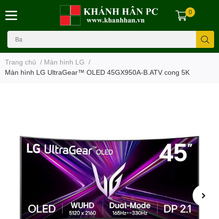
0
Trang chủ
/
Màn hình LG
/
Màn hình LG UltraGear™ OLED 45GX950A-B.ATV cong 5K