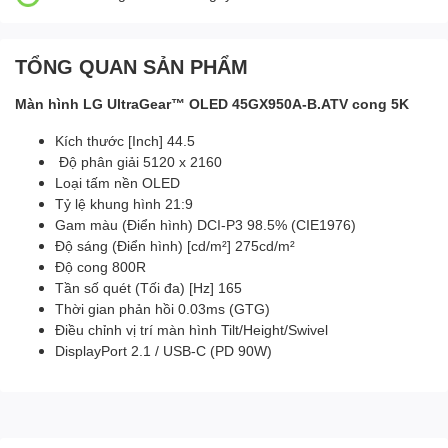
TỔNG QUAN SẢN PHẨM
Màn hình LG UltraGear™ OLED 45GX950A-B.ATV cong 5K
Kích thước [Inch] 44.5
Độ phân giải 5120 x 2160
Loại tấm nền OLED
Tỷ lệ khung hình 21:9
Gam màu (Điển hình) DCI-P3 98.5% (CIE1976)
Độ sáng (Điển hình) [cd/m²] 275cd/m²
Độ cong 800R
Tần số quét (Tối đa) [Hz] 165
Thời gian phản hồi 0.03ms (GTG)
Điều chỉnh vị trí màn hình Tilt/Height/Swivel
DisplayPort 2.1 / USB-C (PD 90W)