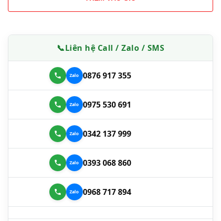
📞
Liên hệ Call / Zalo / SMS
0876 917 355
0975 530 691
0342 137 999
0393 068 860
0968 717 894