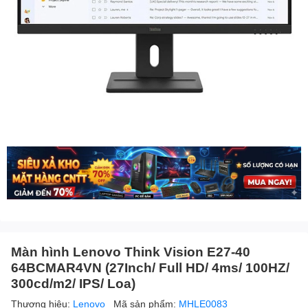
Màn hình Lenovo Think Vision E27-40
64BCMAR4VN (27Inch/ Full HD/ 4ms/ 100HZ/
300cd/m2/ IPS/ Loa)
Thương hiệu:
Lenovo
Mã sản phẩm:
MHLE0083