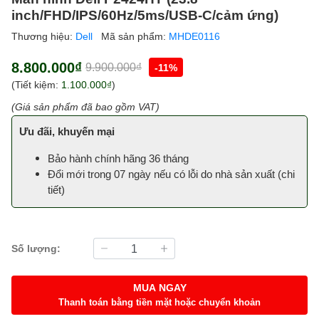
inch/FHD/IPS/60Hz/5ms/USB-C/cảm ứng)
Thương hiệu:
Dell
Mã sản phẩm:
MHDE0116
8.800.000₫
9.900.000₫
-11%
(Tiết kiệm:
1.100.000₫
)
(Giá sản phẩm đã bao gồm VAT)
Ưu đãi, khuyến mại
Bảo hành chính hãng 36 tháng
Đổi mới trong 07 ngày nếu có lỗi do nhà sản xuất (
chi
tiết
)
Số lượng:
MUA NGAY
Thanh toán bằng tiền mặt hoặc chuyển khoản