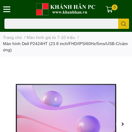
0
Trang chủ
/
Màn hình giá từ 7-10 triệu
/
Màn hình Dell P2424HT (23.8 inch/FHD/IPS/60Hz/5ms/USB-C/cảm
ứng)