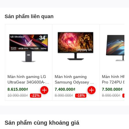
Sản phẩm liên quan
Màn hình gaming LG
Màn hình gaming
Màn hình HP S
UltraGear 34G600A-B
Samsung Odyssey G5
Pro 724PU 8Y
(34Inch/ UWQHD
LS32FG502EEXXV
(24.0Inch/ W
8.615.000₫
7.400.000₫
7.500.000₫
(3440x1440)/ 1ms/
(32Inch/ 2K/ 1ms/
5ms/ 100HZ/
10.990.000₫
8.990.000₫
8.990.000₫
-22%
-18%
-1
160Hz/ 300cd/m2/ VA/
180Hz/ 300cd/m2/
350cd/m2/ IPS
Loa)
IPS)
Sản phẩm cùng khoảng giá