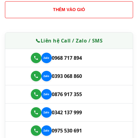
THÊM VÀO GIỎ
📞
Liên hệ Call / Zalo / SMS
0968 717 894
0393 068 860
0876 917 355
0342 137 999
0975 530 691