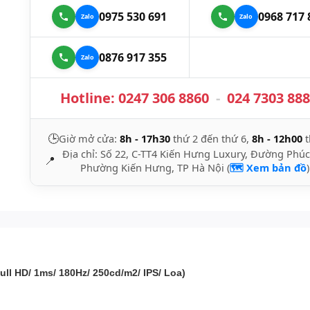
0975 530 691
0968 717 
0876 917 355
Hotline:
0247 306 8860
-
024 7303 88
🕒
Giờ mở cửa:
8h - 17h30
thứ 2 đến thứ 6,
8h - 12h00
t
Địa chỉ: Số 22, C-TT4 Kiến Hưng Luxury, Đường Phúc
📍
Phường Kiến Hưng, TP Hà Nội (
🗺️ Xem bản đồ
)
l HD/ 1ms/ 180Hz/ 250cd/m2/ IPS/ Loa)