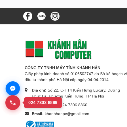
CÔNG TY TNHH MÁY TÍNH KHÁNH HÂN
Giấy phép kinh doanh số 0106502747 do Sở kế hoạch v
đầu tư thành phố Hà Nội cấp ngày 04-04-2014
Địa chỉ:
Số 22, C-TT4 Kiến Hưng Luxury, Đường
Phúc La, Phường Kiến Hưng, TP Hà Nội
024 7303 8889
Số điện thoại:
024 7306 8860
Email:
khanhhanpc@gmail.com