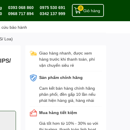
g
0393 068 860
0975 530 691
0
Giỏ hàng
0
0968 717 894
0342 137 999
a cứu bảo hành
S/ Loa)
Giao hàng nhanh, được xem
hàng trước khi thanh toán, phí
IPS/
vận chuyển siêu rẻ
Sản phẩm chính hãng
Cam kết bán hàng chính hãng
phân phối, đền gấp 10 lần nếu
phát hiện hàng giả, hàng nhái
Mua hàng tiết kiệm
Giá tốt hơn từ 10% - 30% so với
thị trường, thanh toán linh hoạt,