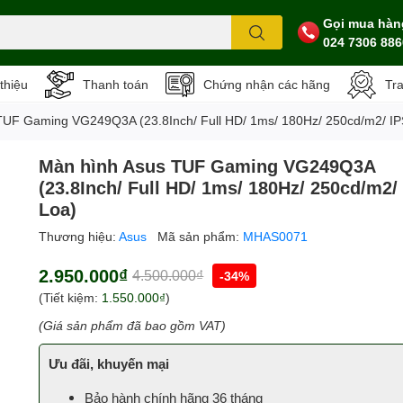
Gọi mua hàn
024 7306 886
 thiệu
Thanh toán
Chứng nhận các hãng
Tr
TUF Gaming VG249Q3A (23.8Inch/ Full HD/ 1ms/ 180Hz/ 250cd/m2/ IP
Màn hình Asus TUF Gaming VG249Q3A
(23.8Inch/ Full HD/ 1ms/ 180Hz/ 250cd/m2/ 
Loa)
Thương hiệu:
Asus
Mã sản phẩm:
MHAS0071
2.950.000₫
4.500.000₫
-34%
(Tiết kiệm:
1.550.000₫
)
(Giá sản phẩm đã bao gồm VAT)
Ưu đãi, khuyến mại
Bảo hành chính hãng 36 tháng