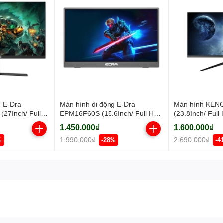
 E-Dra
Màn hình di động E-Dra
Màn hình KEN
27Inch/ Full
EPM16F60S (15.6Inch/ Full HD/
(23.8Inch/ Full
 250cd/m2/
5ms/ IPS)
250cd/m2/ IPS)
1.450.000₫
1.600.000₫
1.990.000₫
2.690.000₫
%
-28%
-4