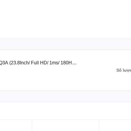
A (23.8Inch/ Full HD/ 1ms/ 180Hz/
Số lượ