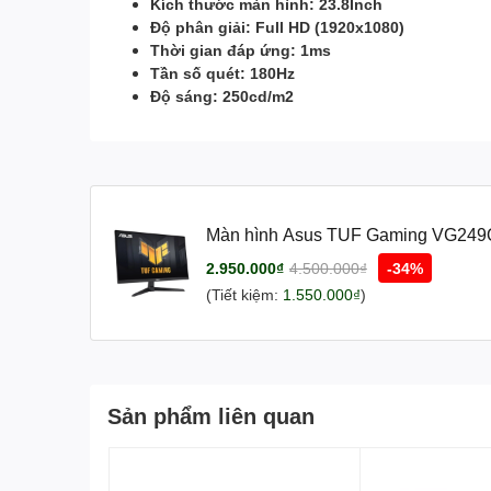
Kích thước màn hình: 23.8Inch
Độ phân giải: Full HD (1920x1080)
Thời gian đáp ứng: 1ms
Tần số quét: 180Hz
Độ sáng: 250cd/m2
Màn hình Asus TUF Gaming VG249Q3
250cd/m2/ IPS/ Loa)
2.950.000₫
4.500.000₫
-34%
(Tiết kiệm:
1.550.000₫
)
Sản phẩm liên quan