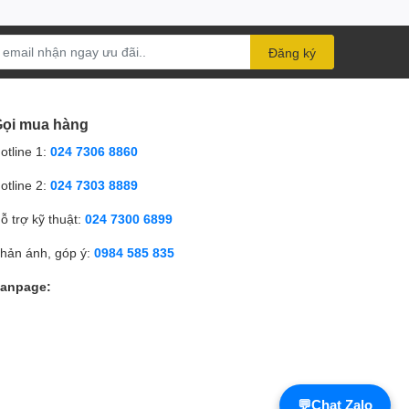
Đăng ký
ọi mua hàng
otline 1:
024 7306 8860
otline 2:
024 7303 8889
ỗ trợ kỹ thuật:
024 7300 6899
hản ánh, góp ý:
0984 585 835
anpage:
💬
Chat Zalo