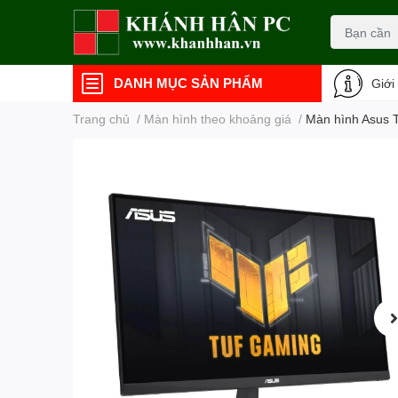
DANH MỤC SẢN PHẨM
Giới
Trang chủ
/
Màn hình theo khoảng giá
/
Màn hình Asus 