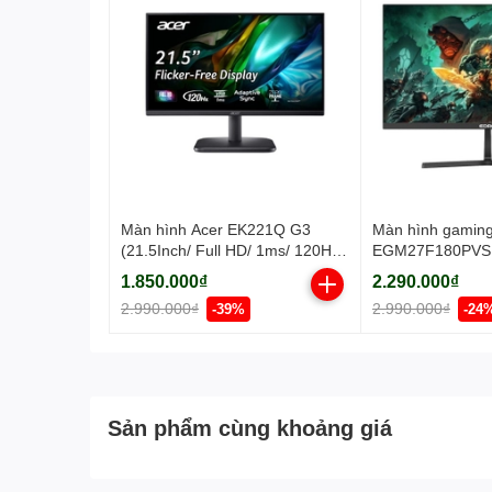
Màn hình Acer EK221Q G3
Màn hình gaming
(21.5Inch/ Full HD/ 1ms/ 120Hz/
EGM27F180PVS (
250cd/m2/ IPS)
HD/ 1ms/ 180Hz/
1.850.000₫
2.290.000₫
IPS)
2.990.000₫
2.990.000₫
-39%
-24
Sản phẩm cùng khoảng giá