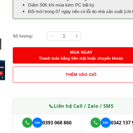
Giảm 50K khi mùa kèm PC bất kỳ
Đổi mới trong 07 ngày nếu có lỗi do nhà sản xuất (
chi 
Số lượng:
MUA NGAY
Thanh toán bằng tiền mặt hoặc chuyển khoản
THÊM VÀO GIỎ
📞
Liên hệ Call / Zalo / SMS
0393 068 860
0342 137 