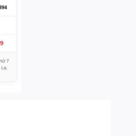
894
89
hứ 7
 La,