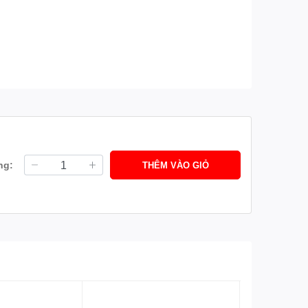
ng:
THÊM VÀO GIỎ